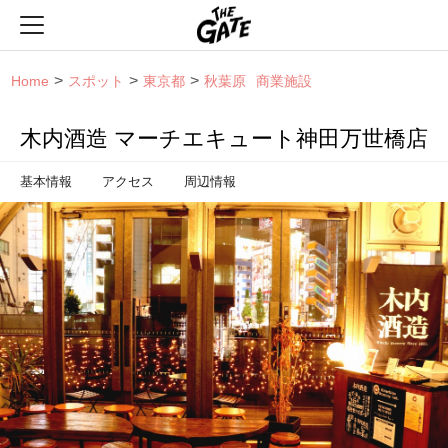
THE GATE
Home
スポット
東京都
秋葉原
商業施設
木内酒造 マーチエキュート神田万世橋店
基本情報
アクセス
周辺情報