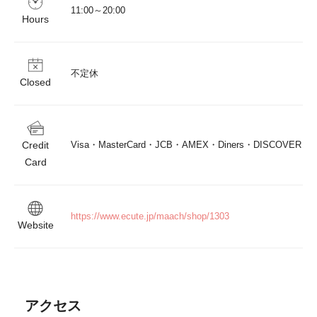
11:00～20:00
Hours
不定休
Closed
Credit
Visa・MasterCard・JCB・AMEX・Diners・DISCOVER
Card
https://www.ecute.jp/maach/shop/1303
Website
アクセス