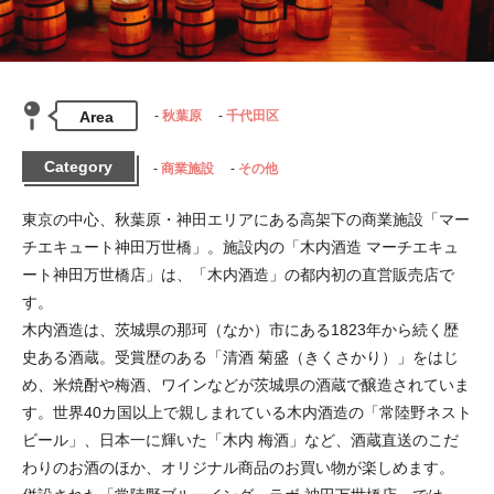
Area
秋葉原
千代田区
Category
商業施設
その他
東京の中心、秋葉原・神田エリアにある高架下の商業施設「マー
チエキュート神田万世橋」。施設内の「木内酒造 マーチエキュ
ート神田万世橋店」は、「木内酒造」の都内初の直営販売店で
す。

木内酒造は、茨城県の那珂（なか）市にある1823年から続く歴
史ある酒蔵。受賞歴のある「清酒 菊盛（きくさかり）」をはじ
め、米焼酎や梅酒、ワインなどが茨城県の酒蔵で醸造されていま
す。世界40カ国以上で親しまれている木内酒造の「常陸野ネスト
ビール」、日本一に輝いた「木内 梅酒」など、酒蔵直送のこだ
わりのお酒のほか、オリジナル商品のお買い物が楽しめます。
