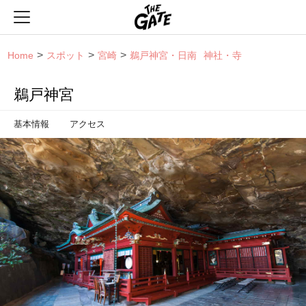
THE GATE
Home
スポット
宮崎
鵜戸神宮・日南
神社・寺
鵜戸神宮
基本情報
アクセス