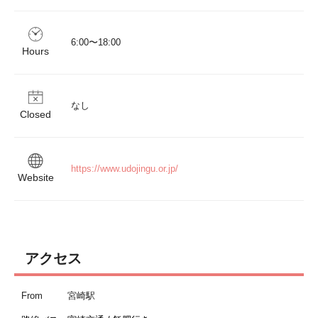
6:00〜18:00
Hours
なし
Closed
https://www.udojingu.or.jp/
Website
アクセス
From
宮崎駅