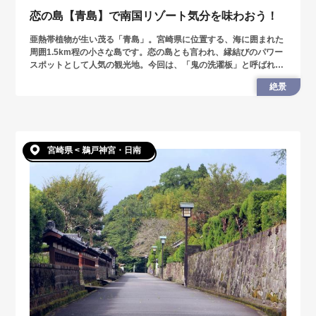
恋の島【青島】で南国リゾート気分を味わおう！
亜熱帯植物が生い茂る「青島」。宮崎県に位置する、海に囲まれた
周囲1.5km程の小さな島です。恋の島とも言われ、縁結びのパワー
スポットとして人気の観光地。今回は、「鬼の洗濯板」と呼ばれる
島全体にある波状の岩や、青島の歴史を紹介します。
絶景
宮崎県 < 鵜戸神宮・日南