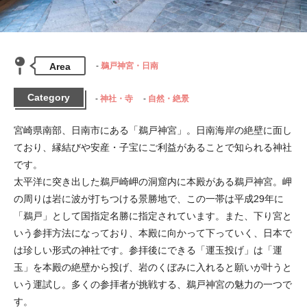
Area
鵜戸神宮・日南
Category
神社・寺
自然・絶景
宮崎県南部、日南市にある「鵜戸神宮」。日南海岸の絶壁に面し
ており、縁結びや安産・子宝にご利益があることで知られる神社
です。

太平洋に突き出した鵜戸崎岬の洞窟内に本殿がある鵜戸神宮。岬
の周りは岩に波が打ちつける景勝地で、この一帯は平成29年に
「鵜戸」として国指定名勝に指定されています。また、下り宮と
いう参拝方法になっており、本殿に向かって下っていく、日本で
は珍しい形式の神社です。参拝後にできる「運玉投げ」は「運
玉」を本殿の絶壁から投げ、岩のくぼみに入れると願いが叶うと
いう運試し。多くの参拝者が挑戦する、鵜戸神宮の魅力の一つで
す。
