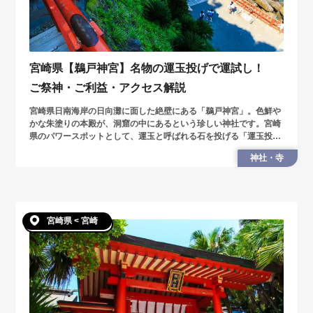
宮崎県【鵜戸神宮】名物の運玉投げで運試し！
ご祭神・ご利益・アクセス解説
宮崎県日南海岸の日向灘に面した絶壁にある「鵜戸神宮」。色鮮や
かな朱塗りの本殿が、洞窟の中にあるという珍しい神社です。宮崎
県のパワースポットとして、運玉と呼ばれる石を投げる「運玉投
げ」が鵜戸神宮の名物。見事成功すると願いが叶うといわれていま
神社・寺
す。
宮崎県 < 宮崎