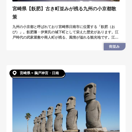
宮崎県【飫肥】古き町並みが残る九州の小京都散
策
九州の小京都と呼ばれており宮崎県日南市に位置する「飫肥（お
び）」。飫肥藩・伊東氏の城下町として栄えた歴史があります。江
戸時代の武家屋敷や商人町が残る、風情が溢れる観光地です。江戸
時代の情緒や歴史を感じながら、食べ歩きなども楽しめますよ。
街並み
宮崎県 < 鵜戸神宮・日南