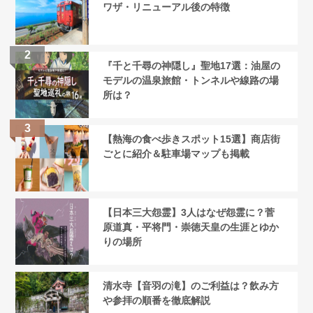
ワザ・リニューアル後の特徴
『千と千尋の神隠し』聖地17選：油屋の
モデルの温泉旅館・トンネルや線路の場
所は？
【熱海の食べ歩きスポット15選】商店街
ごとに紹介＆駐車場マップも掲載
【日本三大怨霊】3人はなぜ怨霊に？菅
原道真・平将門・崇徳天皇の生涯とゆか
りの場所
清水寺【音羽の滝】のご利益は？飲み方
や参拝の順番を徹底解説