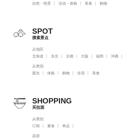
自然・绝景
活动・体验
美食
购物
SPOT
搜索景点
从地区
北海道
东京
京都
大阪
福岡
沖縄
从类别
观光
体验
购物
住宿
美食
SHOPPING
买拉面
从类别
订阅
素食
单品
品尝