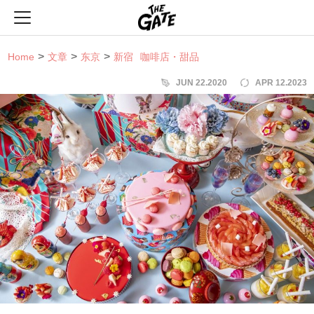
THE GATE
Home
文章
东京
新宿
咖啡店・甜品
JUN 22.2020
APR 12.2023