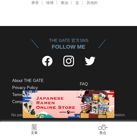
豚骨
味噌
酱油
盐
其他的
THE GATE 官方SNS
FOLLOW ME
About THE GATE
FAQ
Privacy Policy
Contact
Terms of Service
Legal Information
Company Profile
No part of this site may be reproduced without our written permission.
©2022 Roseau Pensant Inc. All rights reserved.
文章
景点