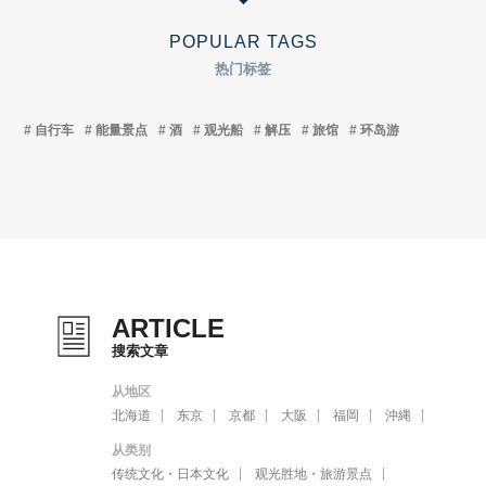
POPULAR TAGS
热门标签
自行车
能量景点
酒
观光船
解压
旅馆
环岛游
ARTICLE
搜索文章
从地区
北海道
东京
京都
大阪
福岡
沖縄
从类别
传统文化・日本文化
观光胜地・旅游景点