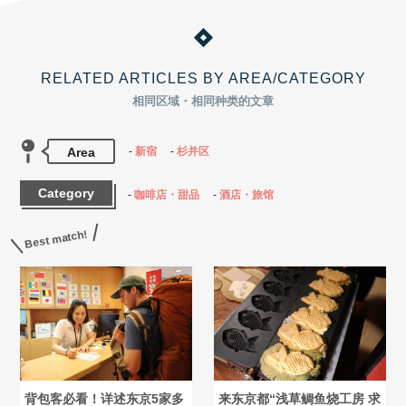
RELATED ARTICLES BY AREA/CATEGORY
相同区域・相同种类的文章
Area
新宿
杉并区
Category
咖啡店・甜品
酒店・旅馆
Best match!
背包客必看！详述东京5家多
来东京都“浅草鲷鱼烧工房 求