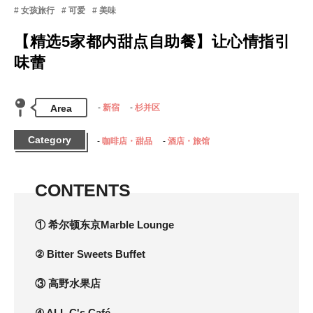
女孩旅行
可爱
美味
【精选5家都内甜点自助餐】让心情指引
味蕾
Area
新宿
杉并区
Category
咖啡店・甜品
酒店・旅馆
CONTENTS
① 希尔顿东京Marble Lounge
② Bitter Sweets Buffet
③ 高野水果店
④ ALL C's Café