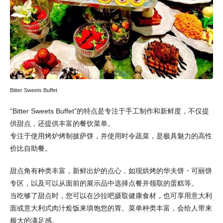
Bitter Sweets Buffet
“Bitter Sweets Buffet”的特点是专注于手工制作和新鲜度，不仅提
供甜点，还提供丰富的餐饮菜单。
专注于使用烤炉烤制披萨饼，并使用时令蔬菜，是极具魅力的高性
价比自助餐。
甜点角有种类丰富，新鲜出炉的点心，如现烘烤的华夫饼・可丽饼
专区，以及可以从面前的展示品中选择点餐并领取的蛋糕等。
当吃够了甜点时，您可以在沙拉吧摄取健康食材，也可享用意大利
面或意大利式肉汁烩饭来填饱您的胃。菜单种类丰富，会给人带来
极大的满足感。