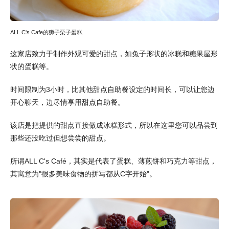
ALL C's Cafe的狮子栗子蛋糕
这家店致力于制作外观可爱的甜点，如兔子形状的冰糕和糖果屋形
状的蛋糕等。
时间限制为3小时，比其他甜点自助餐设定的时间长，可以让您边
开心聊天，边尽情享用甜点自助餐。
该店是把提供的甜点直接做成冰糕形式，所以在这里您可以品尝到
那些还没吃过但想尝尝的甜点。
所谓ALL C's Café，其实是代表了蛋糕、薄煎饼和巧克力等甜点，
其寓意为"很多美味食物的拼写都从C字开始"。