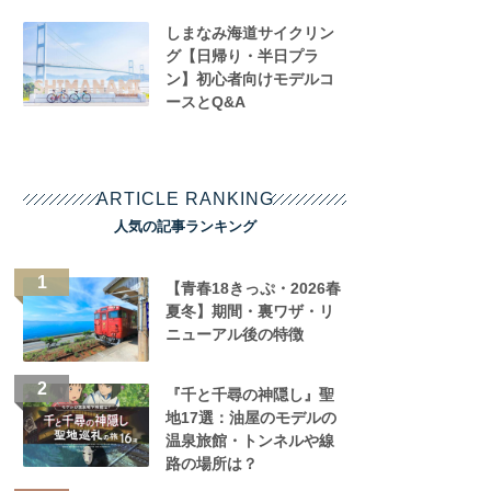
しまなみ海道サイクリン
グ【日帰り・半日プラ
ン】初心者向けモデルコ
ースとQ&A
ARTICLE RANKING
人気の記事ランキング
【青春18きっぷ・2026春
夏冬】期間・裏ワザ・リ
ニューアル後の特徴
『千と千尋の神隠し』聖
地17選：油屋のモデルの
温泉旅館・トンネルや線
路の場所は？