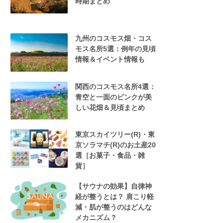
時期まとめ
九州のコスモス畑・コス
モス名所5選：例年の見頃
情報＆イベント情報も
関西のコスモス名所4選：
青空と一面のピンクが美
しい花畑＆見頃まとめ
東京スカイツリー(R)・東
京ソラマチ(R)のお土産20
選［お菓子・食品・雑
貨］
【サウナの効果】自律神
経が整うとは？ 肩こり軽
減・肌が整うのはどんな
メカニズム？