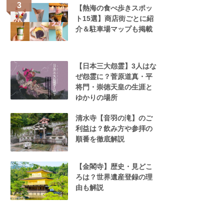
【熱海の食べ歩きスポッ
ト15選】商店街ごとに紹
介＆駐車場マップも掲載
【日本三大怨霊】3人はな
ぜ怨霊に？菅原道真・平
将門・崇徳天皇の生涯と
ゆかりの場所
清水寺【音羽の滝】のご
利益は？飲み方や参拝の
順番を徹底解説
【金閣寺】歴史・見どこ
ろは？世界遺産登録の理
由も解説