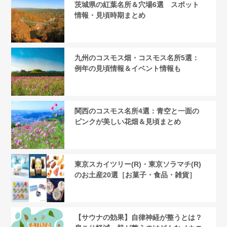
茨城県の紅葉名所＆穴場6選 スポット
情報・見頃時期まとめ
九州のコスモス畑・コスモス名所5選：
例年の見頃情報＆イベント情報も
関西のコスモス名所4選：青空と一面の
ピンクが美しい花畑＆見頃まとめ
東京スカイツリー(R)・東京ソラマチ(R)
のお土産20選［お菓子・食品・雑貨］
【サウナの効果】自律神経が整うとは？