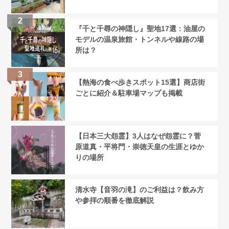
『千と千尋の神隠し』聖地17選：油屋の
モデルの温泉旅館・トンネルや線路の場
所は？
【熱海の食べ歩きスポット15選】商店街
ごとに紹介＆駐車場マップも掲載
【日本三大怨霊】3人はなぜ怨霊に？菅
原道真・平将門・崇徳天皇の生涯とゆか
りの場所
清水寺【音羽の滝】のご利益は？飲み方
や参拝の順番を徹底解説