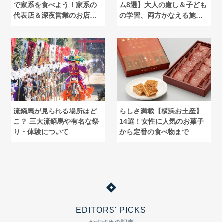
で家系を食べよう！家系の
ム8選】大人の癒し＆子ども
代表店＆深夜営業のお店紹
の学習、両方かなえる施設
介
厳選
流鏑馬が見られる場所はど
らしさ満載【横浜お土産】
こ？ 三大流鏑馬や有名な祭
14選！女性に人気のお菓子
り・体験について
から定番の食べ物まで
EDITORS' PICKS