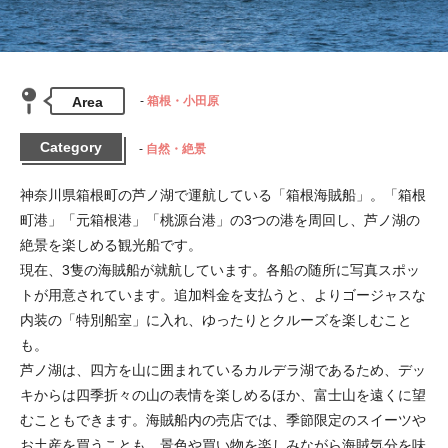
Area
箱根・小田原
Category
自然・絶景
神奈川県箱根町の芦ノ湖で運航している「箱根海賊船」。「箱根
町港」「元箱根港」「桃源台港」の3つの港を周回し、芦ノ湖の
絶景を楽しめる観光船です。

現在、3隻の海賊船が就航しています。各船の随所に写真スポッ
トが用意されています。追加料金を支払うと、よりゴージャスな
内装の「特別船室」に入れ、ゆったりとクルーズを楽しむこと
も。

芦ノ湖は、四方を山に囲まれているカルデラ湖であるため、デッ
キからは四季折々の山の表情を楽しめるほか、富士山を遠くに望
むこともできます。海賊船内の売店では、季節限定のスイーツや
お土産を買うことも。景色や買い物を楽しみながら海賊気分を味