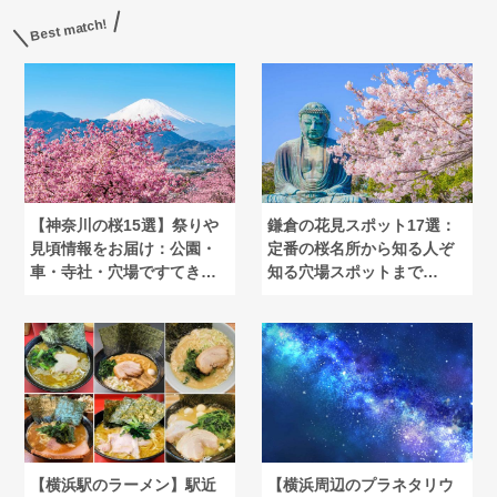
Best match!
【神奈川の桜15選】祭りや
鎌倉の花見スポット17選：
見頃情報をお届け：公園・
定番の桜名所から知る人ぞ
車・寺社・穴場ですてきな
知る穴場スポットまで
花見を
【2025】
【横浜駅のラーメン】駅近
【横浜周辺のプラネタリウ