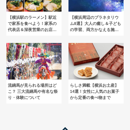
【横浜駅のラーメン】駅近
【横浜周辺のプラネタリウ
で家系を食べよう！家系の
ム8選】大人の癒し＆子ども
代表店＆深夜営業のお店紹
の学習、両方かなえる施設
介
厳選
流鏑馬が見られる場所はど
らしさ満載【横浜お土産】
こ？ 三大流鏑馬や有名な祭
14選！女性に人気のお菓子
り・体験について
から定番の食べ物まで