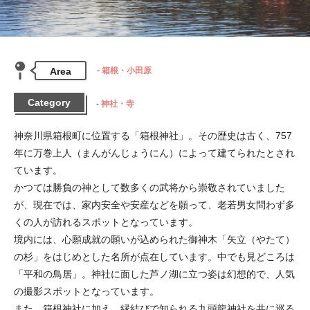
Area
箱根・小田原
Category
神社・寺
神奈川県箱根町に位置する「箱根神社」。その歴史は古く、757
年に万巻上人（まんがんじょうにん）によって建てられたとされ
ています。

かつては勝負の神として数多くの武将から崇敬されていました
が、現在では、家内安全や安産などを願って、老若男女問わず多
くの人が訪れるスポットとなっています。

境内には、心願成就の願いが込められた御神木「矢立（やたて）
の杉」をはじめとした名所が点在しています。中でも見どころは
「平和の鳥居」。神社に面した芦ノ湖に立つ姿は幻想的で、人気
の撮影スポットとなっています。

また、箱根神社に加え、縁結びで知られる九頭龍神社を共に巡る