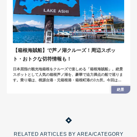
【箱根海賊船】で芦ノ湖クルーズ！周辺スポッ
ト・おトクな切符情報も！
日本屈指の観光地箱根をクルーズで楽しめる「箱根海賊船」。絶景
スポットとして人気の箱根芦ノ湖を、豪華で迫力満点の船で巡りま
す。乗り場は、桃源台港・元箱根港・箱根町港の3カ所。今回は、
箱根海賊船で行く箱根旅、乗り場周辺スポットや切符情報を紹介し
絶景
ます。
RELATED ARTICLES BY AREA/CATEGORY