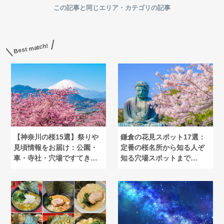
この記事と同じエリア・カテゴリの記事
Best match!
【神奈川の桜15選】祭りや
鎌倉の花見スポット17選：
見頃情報をお届け：公園・
定番の桜名所から知る人ぞ
車・寺社・穴場ですてきな
知る穴場スポットまで
花見を
【2025】