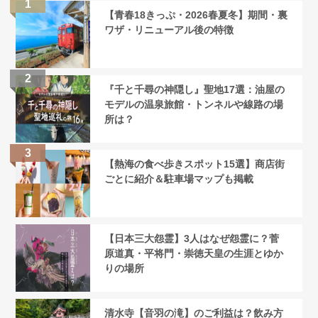
【青春18きっぷ・2026春夏冬】期間・裏
ワザ・リニューアル後の特徴
『千と千尋の神隠し』聖地17選：油屋の
モデルの温泉旅館・トンネルや線路の場
所は？
【熱海の食べ歩きスポット15選】商店街
ごとに紹介＆駐車場マップも掲載
【日本三大怨霊】3人はなぜ怨霊に？菅
原道真・平将門・崇徳天皇の生涯とゆか
りの場所
清水寺【音羽の滝】のご利益は？飲み方