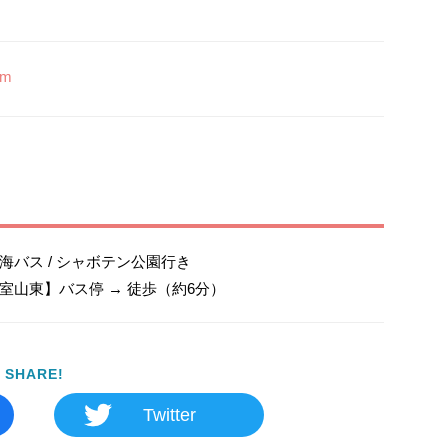
om
海バス / シャボテン公園行き

室山東】バス停 → 徒歩（約6分）
SHARE!
Twitter