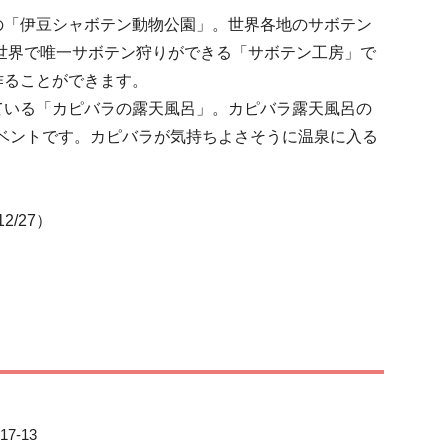
の「伊豆シャボテン動物公園」。世界各地のサボテン
、世界で唯一サボテン狩りができる「サボテン工房」で
ることができます。

ている「カピバラの露天風呂」。カピバラ露天風呂の
たイベントです。カピバラが気持ちよさそうに温泉に入る
2/27）