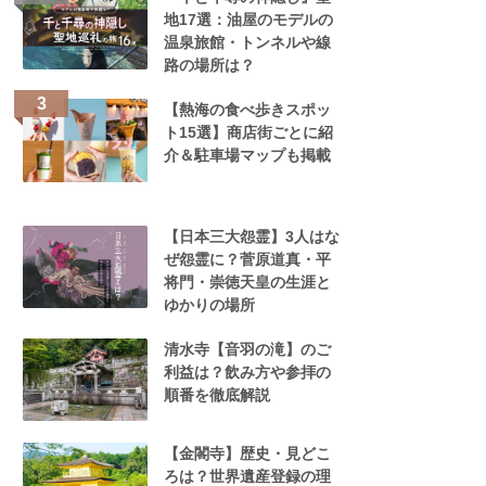
地17選：油屋のモデルの
温泉旅館・トンネルや線
路の場所は？
【熱海の食べ歩きスポッ
ト15選】商店街ごとに紹
介＆駐車場マップも掲載
【日本三大怨霊】3人はな
ぜ怨霊に？菅原道真・平
将門・崇徳天皇の生涯と
ゆかりの場所
清水寺【音羽の滝】のご
利益は？飲み方や参拝の
順番を徹底解説
【金閣寺】歴史・見どこ
ろは？世界遺産登録の理