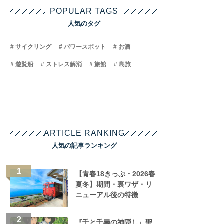
POPULAR TAGS
人気のタグ
サイクリング
パワースポット
お酒
遊覧船
ストレス解消
旅館
島旅
ARTICLE RANKING
人気の記事ランキング
【青春18きっぷ・2026春
夏冬】期間・裏ワザ・リ
ニューアル後の特徴
『千と千尋の神隠し』聖