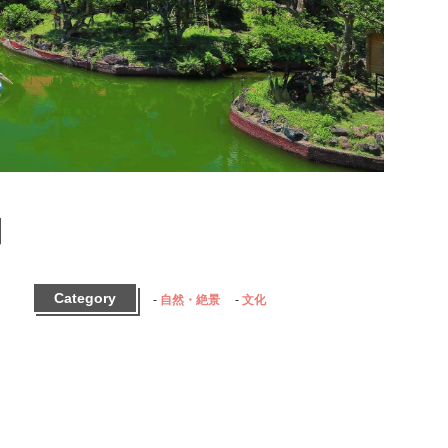
園
Category
自然・絶景
文化