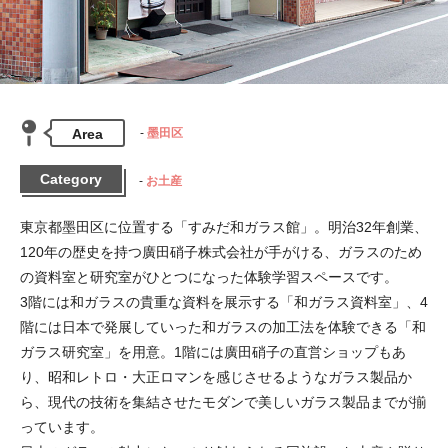
Area
墨田区
Category
お土産
東京都墨田区に位置する「すみだ和ガラス館」。明治32年創業、
120年の歴史を持つ廣田硝子株式会社が手がける、ガラスのため
の資料室と研究室がひとつになった体験学習スペースです。

3階には和ガラスの貴重な資料を展示する「和ガラス資料室」、4
階には日本で発展していった和ガラスの加工法を体験できる「和
ガラス研究室」を用意。1階には廣田硝子の直営ショップもあ
り、昭和レトロ・大正ロマンを感じさせるようなガラス製品か
ら、現代の技術を集結させたモダンで美しいガラス製品までが揃
っています。
