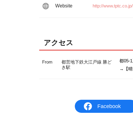
Website
http://www.tptc.co.jp
アクセス
都05-
From
都営地下鉄大江戸線 勝ど
き駅
→【晴
Facebook