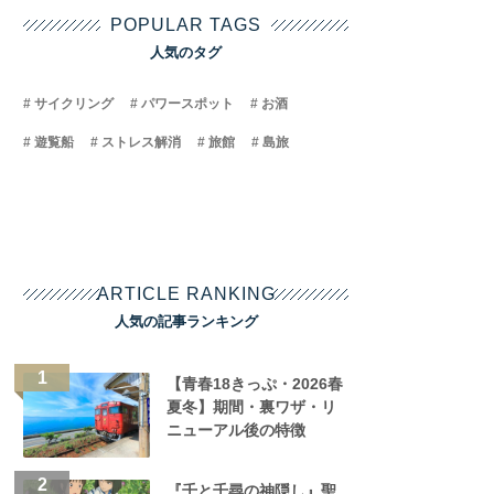
POPULAR TAGS
人気のタグ
サイクリング
パワースポット
お酒
遊覧船
ストレス解消
旅館
島旅
ARTICLE RANKING
人気の記事ランキング
【青春18きっぷ・2026春
夏冬】期間・裏ワザ・リ
ニューアル後の特徴
『千と千尋の神隠し』聖