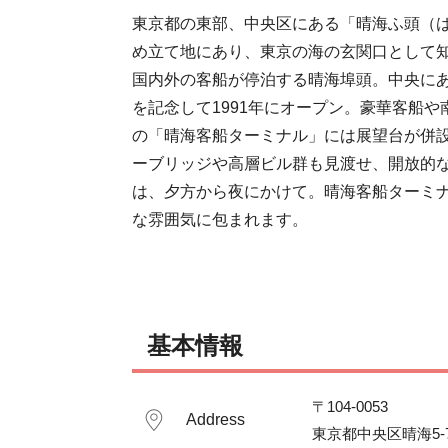
東京都の東部、中央区にある「晴海ふ頭（
め立て地にあり、東京の海の玄関口として知
国内外の客船が停泊する晴海埠頭。中央にあ
を記念して1991年にオープン。豪華客船
の「晴海客船ターミナル」には展望台が併
ーブリッジや高層ビル群も見渡せ、開放的
は、夕方から夜にかけて。晴海客船ターミ
な雰囲気に包まれます。
基本情報
〒104-0053

Address
東京都中央区晴海5-7