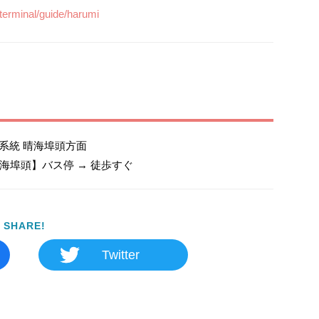
/terminal/guide/harumi
1系統 晴海埠頭方面

海埠頭】バス停 → 徒歩すぐ
SHARE!
Twitter