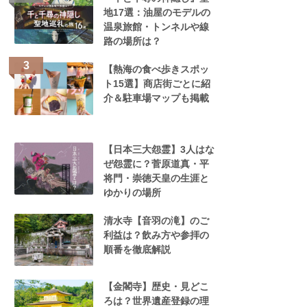
地17選：油屋のモデルの
温泉旅館・トンネルや線
路の場所は？
【熱海の食べ歩きスポッ
ト15選】商店街ごとに紹
介＆駐車場マップも掲載
【日本三大怨霊】3人はな
ぜ怨霊に？菅原道真・平
将門・崇徳天皇の生涯と
ゆかりの場所
清水寺【音羽の滝】のご
利益は？飲み方や参拝の
順番を徹底解説
【金閣寺】歴史・見どこ
ろは？世界遺産登録の理