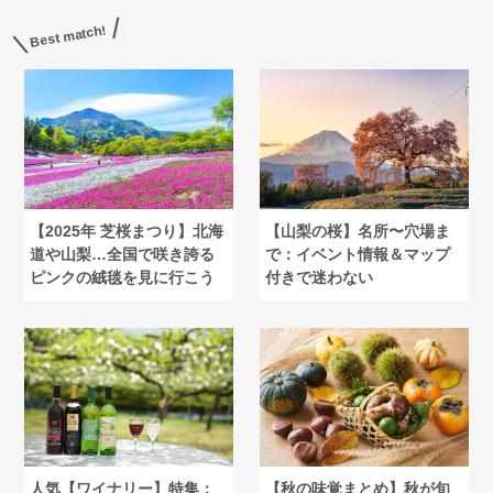
Best match!
【2025年 芝桜まつり】北海
【山梨の桜】名所〜穴場ま
道や山梨…全国で咲き誇る
で：イベント情報＆マップ
ピンクの絨毯を見に行こう
付きで迷わない
人気【ワイナリー】特集：
【秋の味覚まとめ】秋が旬