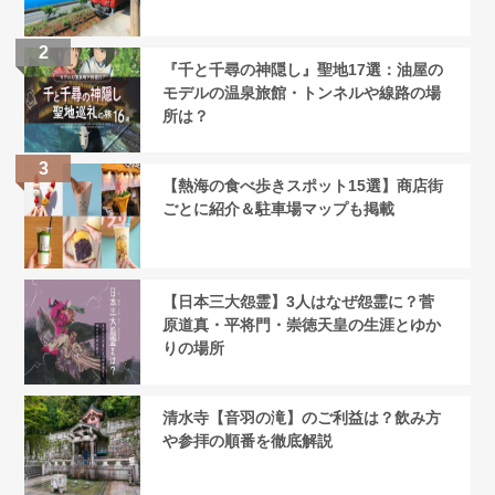
『千と千尋の神隠し』聖地17選：油屋の
モデルの温泉旅館・トンネルや線路の場
所は？
【熱海の食べ歩きスポット15選】商店街
ごとに紹介＆駐車場マップも掲載
【日本三大怨霊】3人はなぜ怨霊に？菅
原道真・平将門・崇徳天皇の生涯とゆか
りの場所
清水寺【音羽の滝】のご利益は？飲み方
や参拝の順番を徹底解説