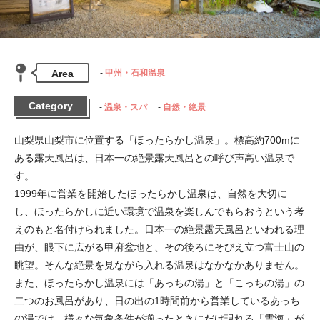
Area
甲州・石和温泉
Category
温泉・スパ
自然・絶景
山梨県山梨市に位置する「ほったらかし温泉」。標高約700mに
ある露天風呂は、日本一の絶景露天風呂との呼び声高い温泉で
す。

1999年に営業を開始したほったらかし温泉は、自然を大切に
し、ほったらかしに近い環境で温泉を楽しんでもらおうという考
えのもと名付けられました。日本一の絶景露天風呂といわれる理
由が、眼下に広がる甲府盆地と、その後ろにそびえ立つ富士山の
眺望。そんな絶景を見ながら入れる温泉はなかなかありません。

また、ほったらかし温泉には「あっちの湯」と「こっちの湯」の
二つのお風呂があり、日の出の1時間前から営業しているあっち
の湯では、様々な気象条件が揃ったときにだけ現れる「雲海」が