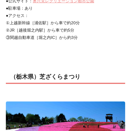
●公式サイト：
奥只見レクリエーション都市公園
●駐車場：あり
●アクセス：
①上越新幹線［浦佐駅］から車で約20分
②JR［越後堀之内駅］から車で約5分
③関越自動車道［堀之内IC］から約3分
（栃木県）芝ざくらまつり