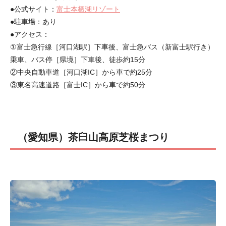
●公式サイト：
富士本栖湖リゾート
●駐車場：あり
●アクセス：
①富士急行線［河口湖駅］下車後、富士急バス（新富士駅行き）
乗車、バス停［県境］下車後、徒歩約15分
②中央自動車道［河口湖IC］から車で約25分
③東名高速道路［富士IC］から車で約50分
（愛知県）茶臼山高原芝桜まつり