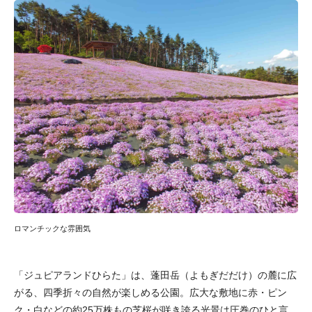
ロマンチックな雰囲気
「ジュピアランドひらた」は、蓬田岳（よもぎだだけ）の麓に広
がる、四季折々の自然が楽しめる公園。広大な敷地に赤・ピン
ク・白などの約25万株もの芝桜が咲き誇る光景は圧巻のひと言。