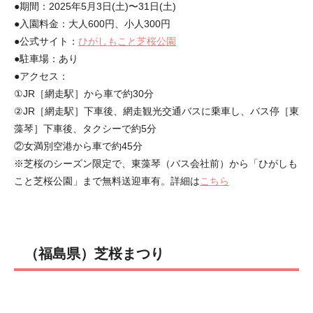
●期間：2025年5月3日(土)〜31日(土)
●入園料金：大人600円、小人300円
●公式サイト：
ひがしもこと芝桜公園
●駐車場：あり
●アクセス：
①JR［網走駅］から車で約30分
②JR［網走駅］下車後、網走観光交通バスに乗車し、バス停［東
藻琴］下車後、タクシーで約5分
②女満別空港から車で約45分
※芝桜のシーズン限定で、東藻琴（バス会社前）から「ひがしも
こと芝桜公園」まで無料送迎車有。詳細は
こちら
（福島県）芝桜まつり