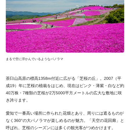
まるで空に浮かんでいるようなパノラマ
茶臼山高原の標高1358m付近に広がる「芝桜の丘」。2007（平
成19）年に芝桜の植栽をはじめ、現在はピンク・薄紫・白など約
40万株・7種類の芝桜が2万5000平方メートルの広大な敷地に咲
き誇ります。
愛知で一番高い場所に作られた花畑とあり、周りには遮るものが
なく360°の大パノラマが楽しめるのが魅力。「天空の花回廊」と
呼ばれ、芝桜のシーズンには多くの観光客がつめかけます。