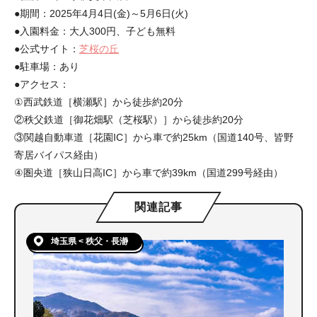
●期間：2025年4月4日(金)～5月6日(火)
●入園料金：大人300円、子ども無料
●公式サイト：
芝桜の丘
●駐車場：あり
●アクセス：
①西武鉄道［横瀬駅］から徒歩約20分
②秩父鉄道［御花畑駅（芝桜駅）］から徒歩約20分
③関越自動車道［花園IC］から車で約25km（国道140号、皆野
寄居バイパス経由）
④圏央道［狭山日高IC］から車で約39km（国道299号経由）
関連記事
埼玉県 < 秩父・長瀞