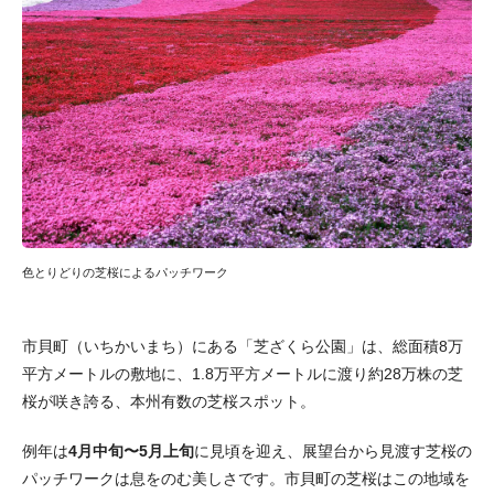
色とりどりの芝桜によるパッチワーク
市貝町（いちかいまち）にある「芝ざくら公園」は、総面積8万
平方メートルの敷地に、1.8万平方メートルに渡り約28万株の芝
桜が咲き誇る、本州有数の芝桜スポット。
例年は
4月中旬〜5月上旬
に見頃を迎え、展望台から見渡す芝桜の
パッチワークは息をのむ美しさです。市貝町の芝桜はこの地域を