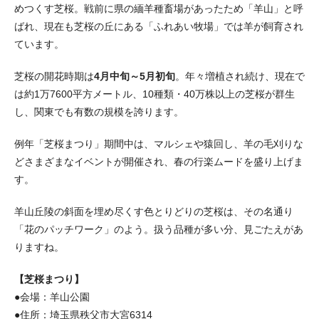
めつくす芝桜。戦前に県の緬羊種畜場があったため「羊山」と呼
ばれ、現在も芝桜の丘にある「ふれあい牧場」では羊が飼育され
ています。
芝桜の開花時期は
4月中旬～5月初旬
。年々増植され続け、現在で
は約1万7600平方メートル、10種類・40万株以上の芝桜が群生
し、関東でも有数の規模を誇ります。
例年「芝桜まつり」期間中は、マルシェや猿回し、羊の毛刈りな
どさまざまなイベントが開催され、春の行楽ムードを盛り上げま
す。
羊山丘陵の斜面を埋め尽くす色とりどりの芝桜は、その名通り
「花のパッチワーク」のよう。扱う品種が多い分、見ごたえがあ
りますね。
【芝桜まつり】
●会場：羊山公園
●住所：埼玉県秩父市大宮6314