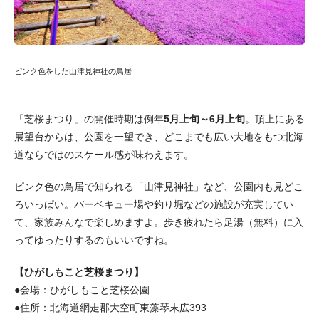
ピンク色をした山津見神社の鳥居
「芝桜まつり」の開催時期は例年
5月上旬～6月上旬
。頂上にある
展望台からは、公園を一望でき、どこまでも広い大地をもつ北海
道ならではのスケール感が味わえます。
ピンク色の鳥居で知られる「山津見神社」など、公園内も見どこ
ろいっぱい。バーベキュー場や釣り堀などの施設が充実してい
て、家族みんなで楽しめますよ。歩き疲れたら足湯（無料）に入
ってゆったりするのもいいですね。
【ひがしもこと芝桜まつり】
●会場：ひがしもこと芝桜公園
●住所：北海道網走郡大空町東藻琴末広393