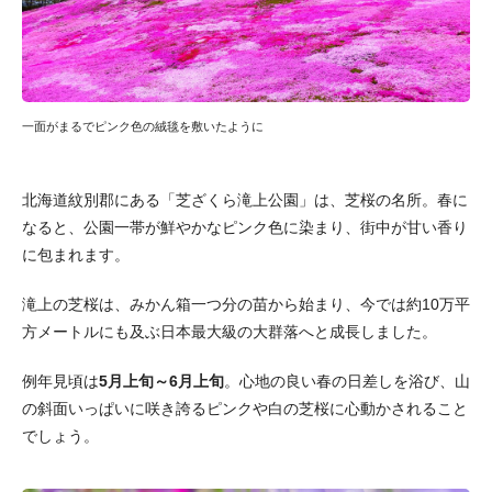
一面がまるでピンク色の絨毯を敷いたように
北海道紋別郡にある「芝ざくら滝上公園」は、芝桜の名所。春に
なると、公園一帯が鮮やかなピンク色に染まり、街中が甘い香り
に包まれます。
滝上の芝桜は、みかん箱一つ分の苗から始まり、今では約10万平
方メートルにも及ぶ日本最大級の大群落へと成長しました。
例年見頃は
5月上旬～6月上旬
。心地の良い春の日差しを浴び、山
の斜面いっぱいに咲き誇るピンクや白の芝桜に心動かされること
でしょう。