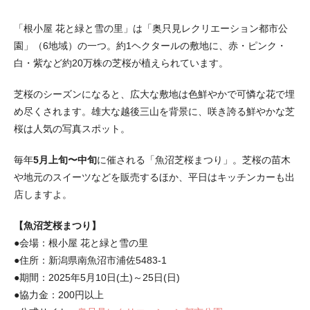
「根小屋 花と緑と雪の里」は「奥只見レクリエーション都市公
園」（6地域）の一つ。約1ヘクタールの敷地に、赤・ピンク・
白・紫など約20万株の芝桜が植えられています。
芝桜のシーズンになると、広大な敷地は色鮮やかで可憐な花で埋
め尽くされます。雄大な越後三山を背景に、咲き誇る鮮やかな芝
桜は人気の写真スポット。
毎年
5月上旬〜中旬
に催される「魚沼芝桜まつり」。芝桜の苗木
や地元のスイーツなどを販売するほか、平日はキッチンカーも出
店しますよ。
【魚沼芝桜まつり】
●会場：根小屋 花と緑と雪の里
●住所：新潟県南魚沼市浦佐5483-1
●期間：2025年5月10日(土)～25日(日)
●協力金：200円以上