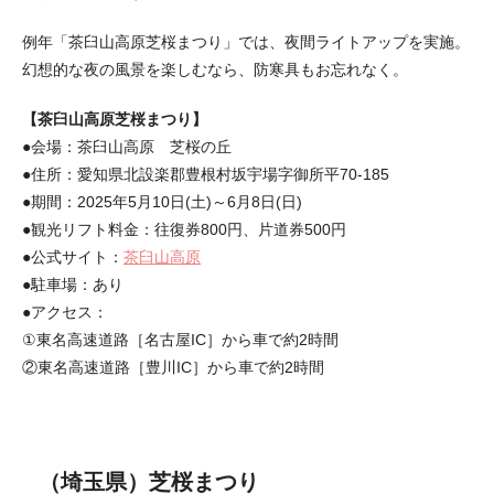
例年「茶臼山高原芝桜まつり」では、夜間ライトアップを実施。
幻想的な夜の風景を楽しむなら、防寒具もお忘れなく。
【茶臼山高原芝桜まつり】
●会場：茶臼山高原 芝桜の丘
●住所：愛知県北設楽郡豊根村坂宇場字御所平70-185
●期間：2025年5月10日(土)～6月8日(日)
●観光リフト料金：往復券800円、片道券500円
●公式サイト：
茶臼山高原
●駐車場：あり
●アクセス：
①東名高速道路［名古屋IC］から車で約2時間
②東名高速道路［豊川IC］から車で約2時間
（埼玉県）芝桜まつり