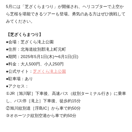
5月には「芝ざくらまつり」が開催され、ヘリコプターで上空か
ら芝桜を堪能できるツアーも登場。勇気のある方はぜひ挑戦して
みてください。
【芝ざくらまつり】
●会場：芝ざくら滝上公園
●住所：北海道紋別郡滝上町元町
●期間：2025年5月1日(木)〜6月1日(日)
●料金：大人500円、小人250円
●公式サイト：
芝ざくら滝上公園
●駐車場：あり
●アクセス：
①JR［旭川駅］下車後、高速バス（紋別ターミナル行き）に乗車
し、バス停［滝上］下車後、徒歩約15分
②旭川紋別道［浮島IC］から車で約50分
③オホーツク紋別空港から車で約50分