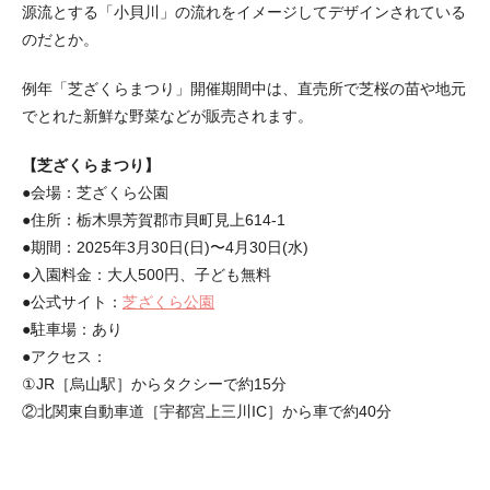
源流とする「小貝川」の流れをイメージしてデザインされている
のだとか。
例年「芝ざくらまつり」開催期間中は、直売所で芝桜の苗や地元
でとれた新鮮な野菜などが販売されます。
【芝ざくらまつり】
●会場：芝ざくら公園
●住所：栃木県芳賀郡市貝町見上614-1
●期間：2025年3月30日(日)〜4月30日(水)
●入園料金：大人500円、子ども無料
●公式サイト：
芝ざくら公園
●駐車場：あり
●アクセス：
①JR［烏山駅］からタクシーで約15分
②北関東自動車道［宇都宮上三川IC］から車で約40分