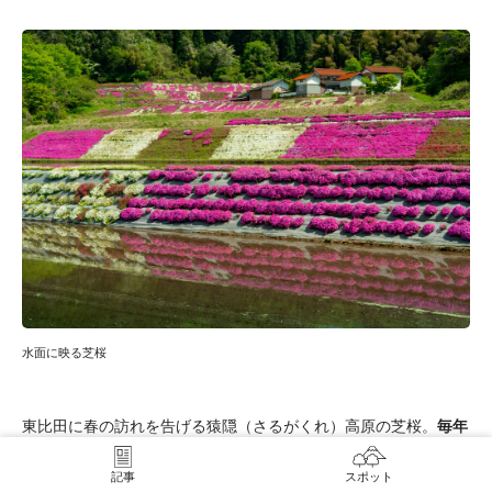
水面に映る芝桜
東比田に春の訪れを告げる猿隠（さるがくれ）高原の芝桜。
毎年
4月下旬～5月初旬
になると、鮮やかでかわいらしい芝桜が一面に
記事
スポット
咲き誇ります。