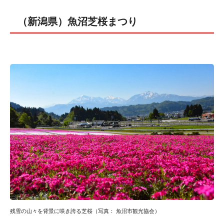
（新潟県）魚沼芝桜まつり
残雪の山々を背景に咲き誇る芝桜（写真： 魚沼市観光協会）