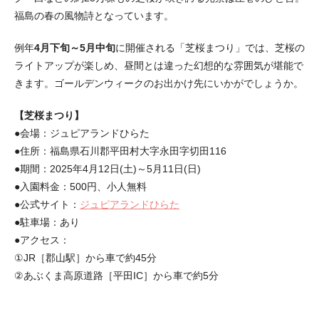
福島の春の風物詩となっています。
例年
4月下旬～5月中旬
に開催される「芝桜まつり」では、芝桜の
ライトアップが楽しめ、昼間とは違った幻想的な雰囲気が堪能で
きます。ゴールデンウィークのお出かけ先にいかがでしょうか。
【芝桜まつり】
●会場：ジュピアランドひらた
●住所：福島県石川郡平田村大字永田字切田116
●期間：2025年4月12日(土)～5月11日(日)
●入園料金：500円、小人無料
●公式サイト：
ジュピアランドひらた
●駐車場：あり
●アクセス：
①JR［郡山駅］から車で約45分
②あぶくま高原道路［平田IC］から車で約5分