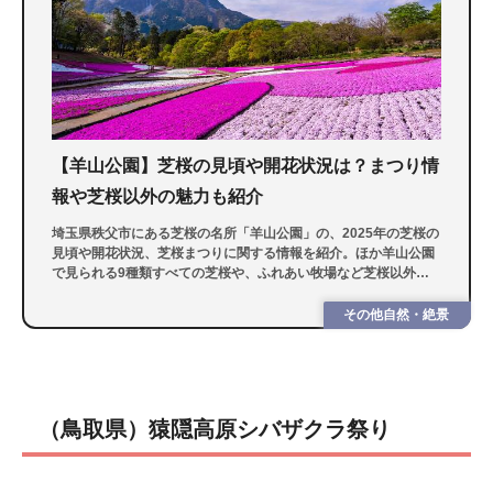
【羊山公園】芝桜の見頃や開花状況は？まつり情
報や芝桜以外の魅力も紹介
埼玉県秩父市にある芝桜の名所「羊山公園」の、2025年の芝桜の
見頃や開花状況、芝桜まつりに関する情報を紹介。ほか羊山公園
で見られる9種類すべての芝桜や、ふれあい牧場など芝桜以外の
見どころも網羅。ぜひ春のお出かけの参考にしてくださいね。
その他自然・絶景
（鳥取県）猿隠高原シバザクラ祭り