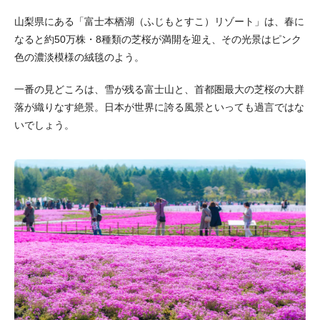
山梨県にある「富士本栖湖（ふじもとすこ）リゾート」は、春に
なると約50万株・8種類の芝桜が満開を迎え、その光景はピンク
色の濃淡模様の絨毯のよう。
一番の見どころは、雪が残る富士山と、首都圏最大の芝桜の大群
落が織りなす絶景。日本が世界に誇る風景といっても過言ではな
いでしょう。