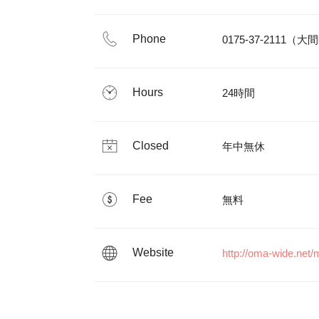
Phone
Hours
24時間
Closed
年中無休
Fee
無料
Website
http://oma-wide.net