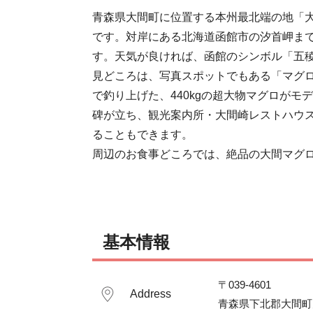
青森県大間町に位置する本州最北端の地「
です。対岸にある北海道函館市の汐首岬までは
す。天気が良ければ、函館のシンボル「五稜
見どころは、写真スポットでもある「マグロ
で釣り上げた、440kgの超大物マグロが
碑が立ち、観光案内所・大間崎レストハウ
ることもできます。

周辺のお食事どころでは、絶品の大間マグ
基本情報
〒039-4601

Address
青森県下北郡大間町大