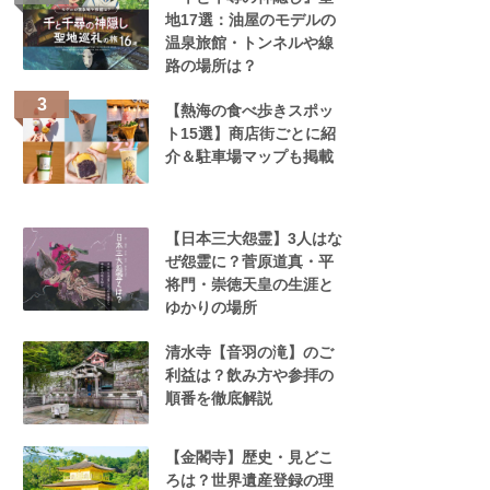
地17選：油屋のモデルの
温泉旅館・トンネルや線
路の場所は？
【熱海の食べ歩きスポッ
ト15選】商店街ごとに紹
介＆駐車場マップも掲載
【日本三大怨霊】3人はな
ぜ怨霊に？菅原道真・平
将門・崇徳天皇の生涯と
ゆかりの場所
清水寺【音羽の滝】のご
利益は？飲み方や参拝の
順番を徹底解説
【金閣寺】歴史・見どこ
ろは？世界遺産登録の理