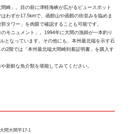
大間崎」。目の前に津軽海峡が広がるビュースポット
わずか17.5kmで、函館山や函館の街並みを臨めま
郭タワー」を肉眼で確認することも可能です。

のモニュメント」。1994年に大間の漁師が一本釣り
モデルとなっています。その他にも、本州最北端を示す石
スの2階では「本州最北端大間崎到着証明書」を購入す
ロや新鮮な魚介類を堪能してみてください。
間大間平17-1