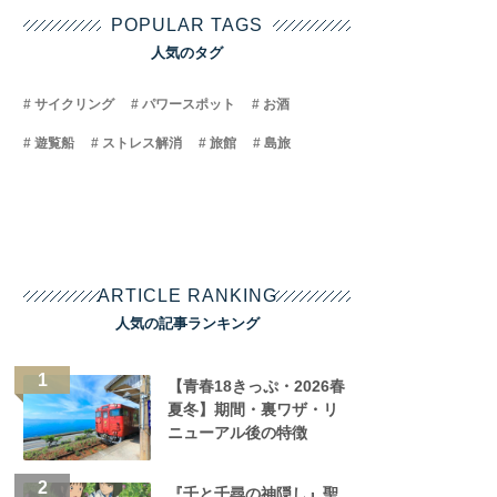
POPULAR TAGS
人気のタグ
サイクリング
パワースポット
お酒
遊覧船
ストレス解消
旅館
島旅
ARTICLE RANKING
人気の記事ランキング
【青春18きっぷ・2026春
夏冬】期間・裏ワザ・リ
ニューアル後の特徴
『千と千尋の神隠し』聖