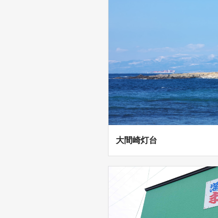
大間崎灯台