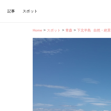
記事
スポット
Home
スポット
青森
下北半島
自然・絶景