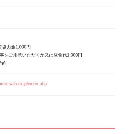
力金1,000円

をご用意いただくか又は昼食代1,000円

予約
ama-sakura.jp/index.php