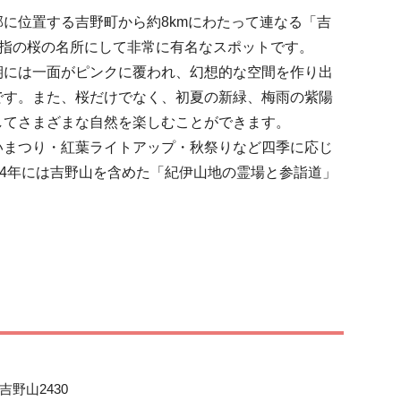
に位置する吉野町から約8kmにわたって連なる「吉
屈指の桜の名所にして非常に有名なスポットです。

期には一面がピンクに覆われ、幻想的な空間を作り出
です。また、桜だけでなく、初夏の新緑、梅雨の紫陽
てさまざまな自然を楽しむことができます。

いまつり・紅葉ライトアップ・秋祭りなど四季に応じ
04年には吉野山を含めた「紀伊山地の霊場と参詣道」
野山2430