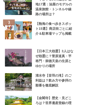
地17選：油屋のモデルの
温泉旅館・トンネルや線
路の場所は？
【熱海の食べ歩きスポッ
ト15選】商店街ごとに紹
介＆駐車場マップも掲載
【日本三大怨霊】3人はな
ぜ怨霊に？菅原道真・平
将門・崇徳天皇の生涯と
ゆかりの場所
清水寺【音羽の滝】のご
利益は？飲み方や参拝の
順番を徹底解説
【金閣寺】歴史・見どこ
ろは？世界遺産登録の理