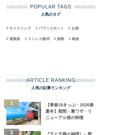
POPULAR TAGS
人気のタグ
サイクリング
パワースポット
お酒
遊覧船
ストレス解消
旅館
島旅
ARTICLE RANKING
人気の記事ランキング
【青春18きっぷ・2026春
夏冬】期間・裏ワザ・リ
ニューアル後の特徴
『千と千尋の神隠し』聖