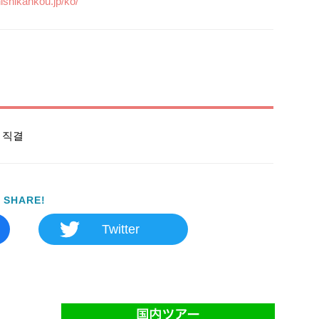
ishikankou.jp/ko/
 직결
SHARE!
Twitter