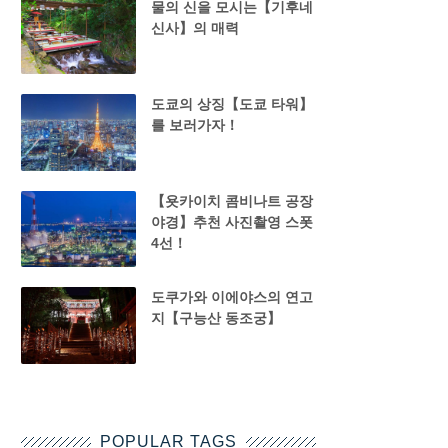
물의 신을 모시는【기후네
신사】의 매력
도쿄의 상징【도쿄 타워】
를 보러가자！
【욧카이치 콤비나트 공장
야경】추천 사진촬영 스폿
4선！
도쿠가와 이에야스의 연고
지【구능산 동조궁】
POPULAR TAGS