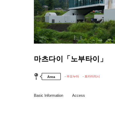
마츠다이「노부타이」
Area
우오누마
토카마치시
Basic Information
Access