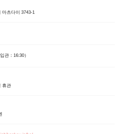
마츠다이 3743-1
 입관：16:30）
 휴관
엔