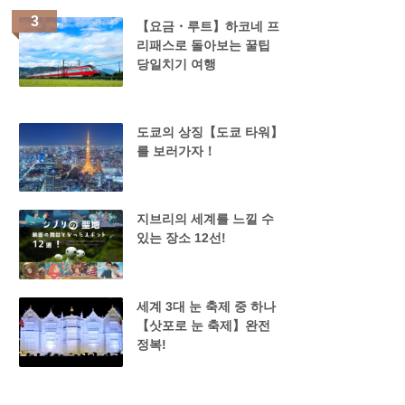
【요금・루트】하코네 프
리패스로 돌아보는 꿀팁
당일치기 여행
도쿄의 상징【도쿄 타워】
를 보러가자！
지브리의 세계를 느낄 수
있는 장소 12선!
세계 3대 눈 축제 중 하나
【삿포로 눈 축제】완전
정복!