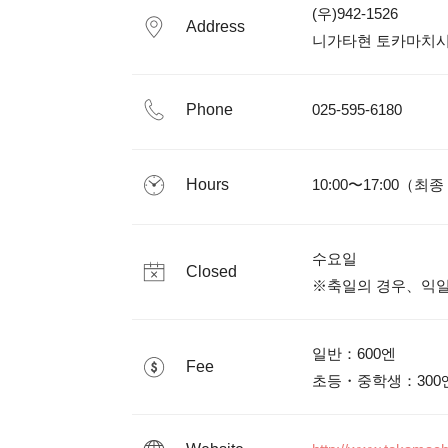
(우)942-1526

Address
니가타현 토카마치시 
Phone
025-595-6180
Hours
10:00〜17:00（최종
수요일

Closed
※축일의 경우、익일
일반：600엔

Fee
초등・중학생：300