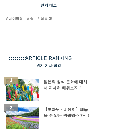
인기 태그
사이클링
술
섬 여행
ARTICLE RANKING
인기 기사 랭킹
일본의 칠석 문화에 대해
서 자세히 배워보자！
【후라노・비에이】빼놓
을 수 없는 관광명소 7선！