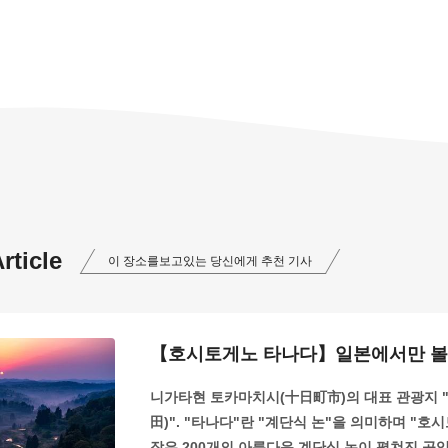
ticle
이 장소를보고있는 당신에게 추천 기사
【호시토게노 타나다】일본에서만 볼 
니가타현 토카마치시(十日町市)의 대표 관광지 
田)". "타나다"란 "계단식 논"을 의미하며 "
작은 200개의 아름다운 계단식 논이 펼쳐진 곳