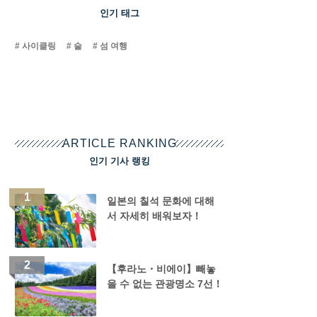
인기 태그
사이클링
술
섬 여행
ARTICLE RANKING
인기 기사 랭킹
일본의 칠석 문화에 대해
서 자세히 배워보자！
【후라노・비에이】빼놓
을 수 없는 관광명소 7선！