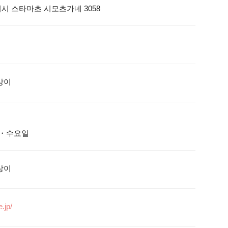
상이
일・수요일
상이
.jp/