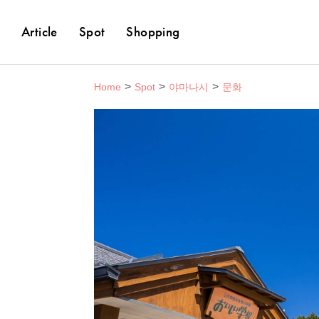
Article
Spot
Shopping
Home
Spot
야마나시
문화