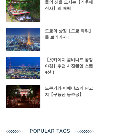
물의 신을 모시는【기후네
신사】의 매력
도쿄의 상징【도쿄 타워】
를 보러가자！
【욧카이치 콤비나트 공장
야경】추천 사진촬영 스폿
4선！
도쿠가와 이에야스의 연고
지【구능산 동조궁】
POPULAR TAGS