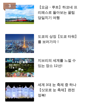
【요금・루트】하코네 프
리패스로 돌아보는 꿀팁
당일치기 여행
도쿄의 상징【도쿄 타워】
를 보러가자！
지브리의 세계를 느낄 수
있는 장소 12선!
세계 3대 눈 축제 중 하나
【삿포로 눈 축제】완전
정복!