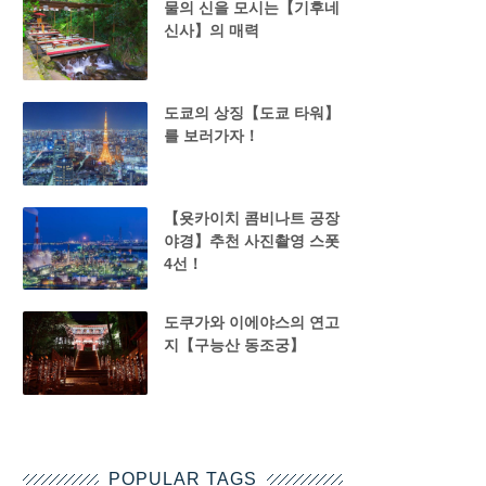
물의 신을 모시는【기후네
신사】의 매력
도쿄의 상징【도쿄 타워】
를 보러가자！
【욧카이치 콤비나트 공장
야경】추천 사진촬영 스폿
4선！
도쿠가와 이에야스의 연고
지【구능산 동조궁】
POPULAR TAGS