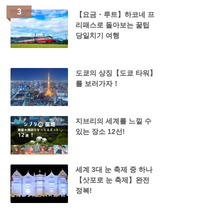
【요금・루트】하코네 프
리패스로 돌아보는 꿀팁
당일치기 여행
도쿄의 상징【도쿄 타워】
를 보러가자！
지브리의 세계를 느낄 수
있는 장소 12선!
세계 3대 눈 축제 중 하나
【삿포로 눈 축제】완전
정복!