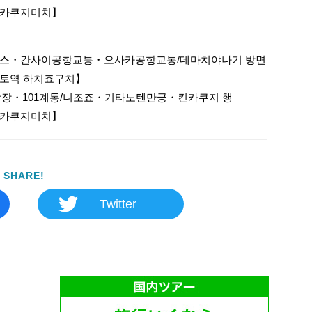
스・간사이공항교통・오사카공항교통/데마치야나기 방면

토역 하치죠구치】 

강장・101계통/니조죠・기타노텐만궁・킨카쿠지 행

SHARE!
Twitter