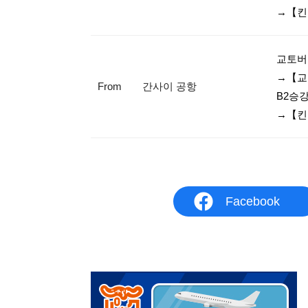
교토버
→【교
From
간사이 공항
B2승
Facebook