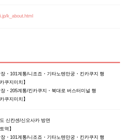
i.jp/k_about.html
강장・101계통/니조죠・기타노텐만궁・킨카쿠지 행

카쿠지미치】 

강장・205계통/킨카쿠지・북대로 버스터미널 행

도 신칸센/신오사카 방면

토역】

강장・101계통/니조죠・기타노텐만궁・킨카쿠지 행
