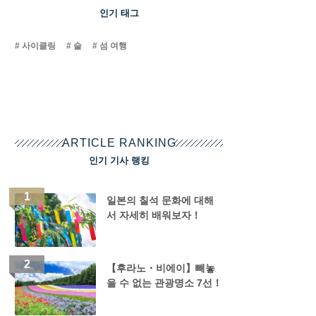
인기 태그
사이클링
술
섬 여행
ARTICLE RANKING
인기 기사 랭킹
일본의 칠석 문화에 대해
서 자세히 배워보자！
【후라노・비에이】빼놓
을 수 없는 관광명소 7선！