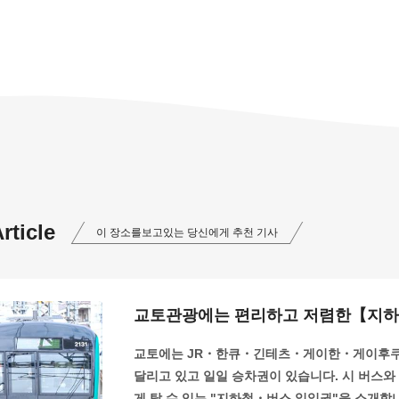
ticle
이 장소를보고있는 당신에게 추천 기사
교토관광에는 편리하고 저렴한【지
교토에는 JR・한큐・긴테츠・게이한・게이후쿠
달리고 있고 일일 승차권이 있습니다. 시 버스와
게 탈 수 있는 "지하철・버스 일일권"을 소개합