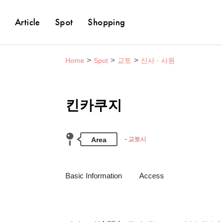
Article
Spot
Shopping
Home
Spot
교토
신사 · 사원
킨카쿠지
Area
교토시
Basic Information
Access