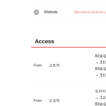
Website
http://www.shokoku-j
Access
B2승
→【킨
From
교토역
B3승
도카이
→【교
From
도쿄역
B2승