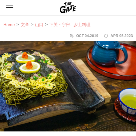
THE GATE
Home
文章
山口
下关・宇部
乡土料理
OCT 04.2019
APR 05.2023