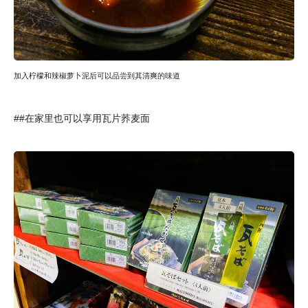
加入柠檬和辣椒萝卜泥后可以品尝到其清爽的味道
##在家里也可以享用瓦片荞麦面