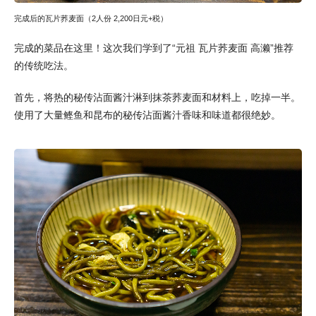
完成后的瓦片荞麦面（2人份 2,200日元+税）
完成的菜品在这里！这次我们学到了“元祖 瓦片荞麦面 高濑”推荐
的传统吃法。
首先，将热的秘传沾面酱汁淋到抹茶荞麦面和材料上，吃掉一半。
使用了大量鲣鱼和昆布的秘传沾面酱汁香味和味道都很绝妙。