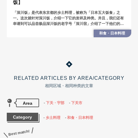
饭】
「深川饭」是代表东京都的乡土料理，被称为「日本五大饭食」之
一。这次就针对深川饭，介绍一下它的发祥及种类。并且，我们还有
幸请到可以品尝极品深川饭的老字号「深川宿」介绍了一下他们的特
色及吃法。
和食・日本料理
RELATED ARTICLES BY AREA/CATEGORY
相同区域・相同种类的文章
Area
下关・宇部
下关市
Category
乡土料理
和食・日本料理
Best match!