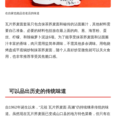
在自家也能品尝老店的味道
瓦片荞麦面套装只包含抹茶荞麦面和秘传的沾面酱汁，其他材料需
要自己准备。必要的材料包括放在最上面的肉、葱、海苔粉、蛋
丝、柠檬、和辣椒萝卜泥这6项。为了能享受抹茶荞麦面和沾面酱
汁丰富的香味，肉只需用盐简单调味，不需其他多余调味。用电烧
烤盘或平底锅炒制抹茶荞麦面，随个人喜好炒至微焦就可以关火食
用，也非常推荐享受其焦脆口感。
可以品出历史的传统味道
自1962年诞生以来，“元祖 瓦片荞麦面 高濑”仍持续继承传统的味
道。虽然现在瓦片荞麦面已变成山口县的地方特色菜肴，但只有在