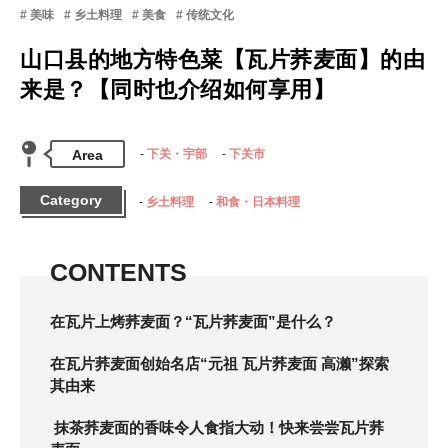
美味
乡土料理
美食
传统文化
山口县的地方特色菜【瓦片荞麦面】的由
来是？【同时也介绍如何享用】
Area
下关・宇部
下关市
Category
乡土料理
和食・日本料理
CONTENTS
在瓦片上烤荞麦面？“瓦片荞麦面”是什么？
在瓦片荞麦面创始名店“元祖 瓦片荞麦面 高濑”探索
其由来
抹茶荞麦面的香味令人食指大动！快来尝尝瓦片荞