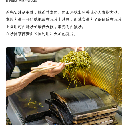
首先是炒制抹茶荞麦面
首先要炒制主菜，抹茶荞麦面。面加热飘出的香味令人食指大动。
本以为是一开始就把放在瓦片上炒制，但其实是为了保证盛在瓦片
上食用时面能炒至最佳火候，事先将面预炒。
在炒抹茶荞麦面的同时用明火加热瓦片。