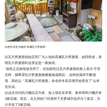
以悠长历史为傲的“高濑瓦片荞麦面”
以瓦片荞麦面创始店而广为人知的高濑瓦片荞麦面，如同前述，发
明瓦片荞麦面时这里还是一家旅馆。
“虽然之后旅馆就关闭了，但实际吃过瓦片荞麦面的客人表示‘不管
怎样，都希望瓦片荞麦面能够被做成商品’，这样的渴求不断涌
现，因此以『高濑瓦片荞麦面』命名的专卖店便开始营业了”山本
先生说。
以这次访问的川棚总店为首，加上现在东本馆、南本馆和川棚共有
3家店铺。而且，北九州的门司港和下关梦城市也开办了新店，共
计开设了5家店铺。