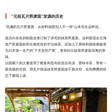
“元祖瓦片荞麦面”发源的历史
“高濑的瓦片荞麦面，从材料就跟别人不一样”山本先生这样说。
该店向奈良的制面业者订制了讲究的抹茶荞麦面。这种面混合北海
道产荞麦面粉和京都优良的宇治抹茶。还加入了香味和甜味都被誉
为日本第一名产的“下关安冈产葱”，更加衬出抹茶荞麦面深奥的香
味。
沾面酱汁则大量使用了鲣鱼和昆布的混合高汤，香味丰富，带有一
股高级的甘甜。用瓦片保温抹茶荞麦面故不易冷却，在热腾腾的状
态下被端上桌。