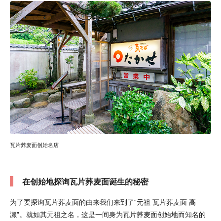
瓦片荞麦面创始名店
在创始地探询瓦片荞麦面诞生的秘密
为了要探询瓦片荞麦面的由来我们来到了“元祖 瓦片荞麦面 高
濑”。就如其元祖之名，这是一间身为瓦片荞麦面创始地而知名的