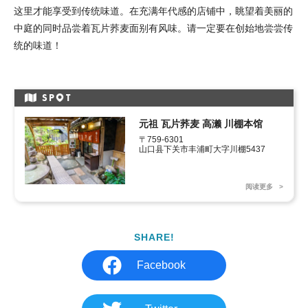
这里才能享受到传统味道。在充满年代感的店铺中，眺望着美丽的
中庭的同时品尝着瓦片荞麦面别有风味。请一定要在创始地尝尝传
统的味道！
SP
T
元祖 瓦片荞麦 高濑 川棚本馆
〒759-6301

山口县下关市丰浦町大字川棚5437
阅读更多
SHARE!
Facebook