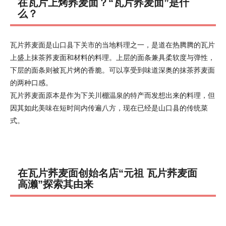
在瓦片上烤荞麦面？“瓦片荞麦面”是什
么？
瓦片荞麦面是山口县下关市的当地料理之一，是道在热腾腾的瓦片
上盛上抹茶荞麦面和材料的料理。上层的面条兼具柔软度与弹性，
下层的面条则被瓦片烤的香脆。可以享受到味道深奥的抹茶荞麦面
的两种口感。
瓦片荞麦面原本是作为下关川棚温泉的特产而发想出来的料理，但
因其如此美味在短时间内传遍八方，现在已经是山口县的传统菜
式。
在瓦片荞麦面创始名店“元祖 瓦片荞麦面
高濑”探索其由来