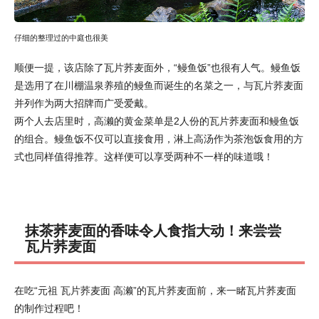
仔细的整理过的中庭也很美
顺便一提，该店除了瓦片荞麦面外，“鳗鱼饭”也很有人气。鳗鱼饭
是选用了在川棚温泉养殖的鳗鱼而诞生的名菜之一，与瓦片荞麦面
并列作为两大招牌而广受爱戴。
两个人去店里时，高濑的黄金菜单是2人份的瓦片荞麦面和鳗鱼饭
的组合。鳗鱼饭不仅可以直接食用，淋上高汤作为茶泡饭食用的方
式也同样值得推荐。这样便可以享受两种不一样的味道哦！
抹茶荞麦面的香味令人食指大动！来尝尝
瓦片荞麦面
在吃“元祖 瓦片荞麦面 高濑”的瓦片荞麦面前，来一睹瓦片荞麦面
的制作过程吧！