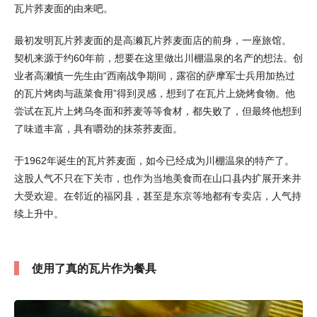
瓦片荞麦面的由来吧。
最初发明瓦片荞麦面的是高濑瓦片荞麦面店的前身，一座旅馆。
契机来源于约60年前，想要在这里做出川棚温泉的名产的想法。创
业者高濑慎一先生由“西南战争期间，露宿的萨摩军士兵用加热过
的瓦片烤肉与蔬菜食用”得到灵感，想到了在瓦片上烧烤食物。他
尝试在瓦片上烤乌冬面和荞麦等等食材，都失败了，但最终他想到
了味道丰富，具有嚼劲的抹茶荞麦面。
于1962年诞生的瓦片荞麦面，如今已经成为川棚温泉的特产了。
这股人气不只在下关市，也作为当地美食而在山口县内扩展开来并
大受欢迎。在邻近的福冈县，甚至是东京等地都有专卖店，人气持
续上升中。
使用了真的瓦片作为餐具