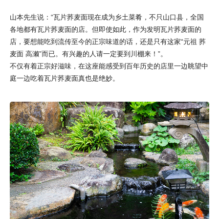
山本先生说：“瓦片荞麦面现在成为乡土菜肴，不只山口县，全国
各地都有瓦片荞麦面的店。但即使如此，作为发明瓦片荞麦面的
店，要想能吃到流传至今的正宗味道的话，还是只有这家“元祖 荞
麦面 高濑”而已。有兴趣的人请一定要到川棚来！”。
不仅有着正宗好滋味，在这座能感受到百年历史的店里一边眺望中
庭一边吃着瓦片荞麦面真也是绝妙。