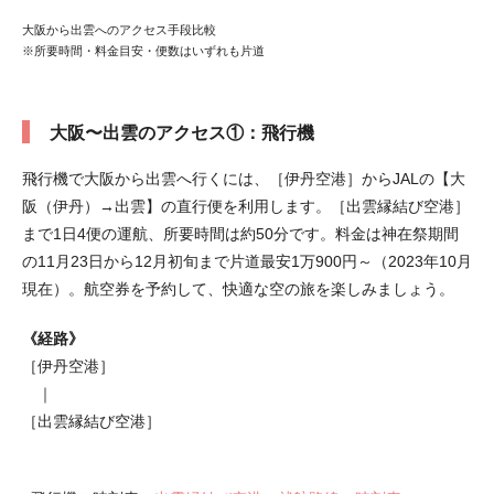
大阪から出雲へのアクセス手段比較
※所要時間・料金目安・便数はいずれも片道
大阪〜出雲のアクセス①：飛行機
飛行機で大阪から出雲へ行くには、［伊丹空港］からJALの【大
阪（伊丹）→出雲】の直行便を利用します。［出雲縁結び空港］
まで1日4便の運航、所要時間は約50分です。料金は神在祭期間
の11月23日から12月初旬まで片道最安1万900円～（2023年10月
現在）。航空券を予約して、快適な空の旅を楽しみましょう。
《経路》
［伊丹空港］
｜
［出雲縁結び空港］