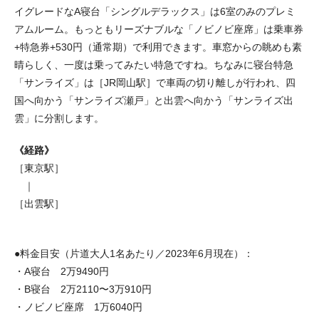
イグレードなA寝台「シングルデラックス」は6室のみのプレミ
アムルーム。もっともリーズナブルな「ノビノビ座席」は乗車券
+特急券+530円（通常期）で利用できます。車窓からの眺めも素
晴らしく、一度は乗ってみたい特急ですね。ちなみに寝台特急
「サンライズ」は［JR岡山駅］で車両の切り離しが行われ、四
国へ向かう「サンライズ瀬戸」と出雲へ向かう「サンライズ出
雲」に分割します。
《経路》
［東京駅］
｜
［出雲駅］
●料金目安（片道大人1名あたり／2023年6月現在）：
・A寝台 2万9490円
・B寝台 2万2110〜3万910円
・ノビノビ座席 1万6040円