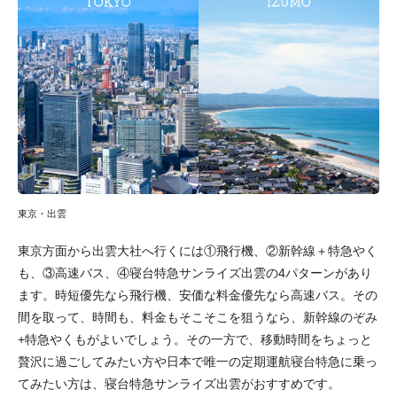
東京・出雲
東京方面から出雲大社へ行くには①飛行機、②新幹線＋特急やく
も、③高速バス、④寝台特急サンライズ出雲の4パターンがあり
ます。時短優先なら飛行機、安価な料金優先なら高速バス。その
間を取って、時間も、料金もそこそこを狙うなら、新幹線のぞみ
+特急やくもがよいでしょう。その一方で、移動時間をちょっと
贅沢に過ごしてみたい方や日本で唯一の定期運航寝台特急に乗っ
てみたい方は、寝台特急サンライズ出雲がおすすめです。