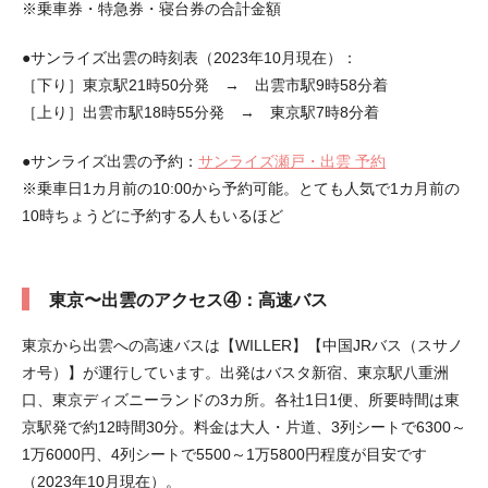
※乗車券・特急券・寝台券の合計金額
●サンライズ出雲の時刻表（2023年10月現在）：
［下り］東京駅21時50分発 → 出雲市駅9時58分着
［上り］出雲市駅18時55分発 → 東京駅7時8分着
●サンライズ出雲の予約：
サンライズ瀬戸・出雲 予約
※乗車日1カ月前の10:00から予約可能。とても人気で1カ月前の
10時ちょうどに予約する人もいるほど
東京〜出雲のアクセス④：高速バス
東京から出雲への高速バスは【WILLER】【中国JRバス（スサノ
オ号）】が運行しています。出発はバスタ新宿、東京駅八重洲
口、東京ディズニーランドの3カ所。各社1日1便、所要時間は東
京駅発で約12時間30分。料金は大人・片道、3列シートで6300～
1万6000円、4列シートで5500～1万5800円程度が目安です
（2023年10月現在）。