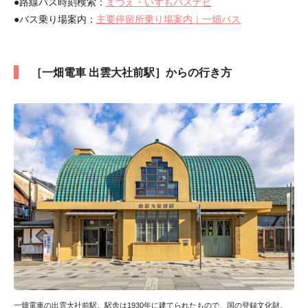
●路線バス時刻検索：
まつえ・いずもバスナビ
●バス乗り場案内：
主要停留所乗り場案内｜一畑バス
［一畑電車 出雲大社前駅］からの行き方
一畑電車の出雲大社前駅。駅舎は1930年に建てられたもので、国の登録文化財。