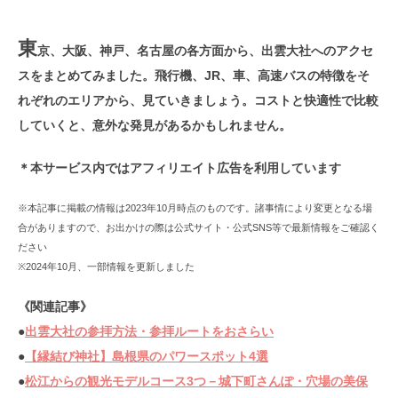
東
京、大阪、神戸、名古屋の各方面から、出雲大社へのアクセ
スをまとめてみました。飛行機、JR、車、高速バスの特徴をそ
れぞれのエリアから、見ていきましょう。コストと快適性で比較
していくと、意外な発見があるかもしれません。
＊本サービス内ではアフィリエイト広告を利用しています
※本記事に掲載の情報は2023年10月時点のものです。諸事情により変更となる場
合がありますので、お出かけの際は公式サイト・公式SNS等で最新情報をご確認く
ださい
※2024年10月、一部情報を更新しました
《関連記事》
●
出雲大社の参拝方法・参拝ルートをおさらい
●
【縁結び神社】島根県のパワースポット4選
●
松江からの観光モデルコース3つ－城下町さんぽ・穴場の美保