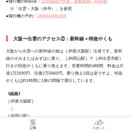
●飛行機の時刻表：
出雲縁結び空港 就航路線・時刻表
※「出雲－大阪（伊丹）」を参照
●飛行機の予約：
JAPAN AIRLINE
大阪〜出雲のアクセス②：新幹線＋特急やくも
大阪から出雲への新幹線の旅は［JR新大阪駅］出発です。新幹
線のぞみまたはみずほに乗り、［JR岡山駅］で［JR出雲市駅］
行きの特急やくもに乗り換えます。所要時間約4時間、料金は片
道1万2930円、往復2万5860円。乗り換え1回は楽ですよ。特急
やくもは約1時間に1便の間隔で運行しています。
《経路》
［JR新大阪駅］
｜
［JR岡山駅］
｜
記事
スポット
［JR出雲市駅］