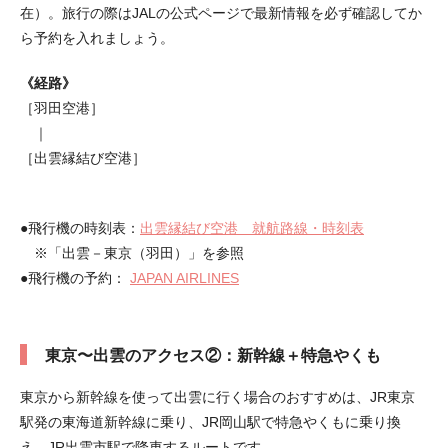
在）。旅行の際はJALの公式ページで最新情報を必ず確認してか
ら予約を入れましょう。
《経路》
［羽田空港］
｜
［出雲縁結び空港］
●飛行機の時刻表：
出雲縁結び空港 就航路線・時刻表
※「出雲－東京（羽田）」を参照
●飛行機の予約：
JAPAN AIRLINES
東京〜出雲のアクセス②：新幹線＋特急やくも
東京から新幹線を使って出雲に行く場合のおすすめは、JR東京
駅発の東海道新幹線に乗り、JR岡山駅で特急やくもに乗り換
え、JR出雲市駅で降車するルートです。