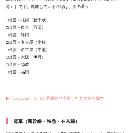
港）］です。就航している路線は、次の通り。
□出雲－札幌（新千歳）
□出雲－東京（羽田）
□出雲－静岡
□出雲－名古屋（小牧）
□出雲－名古屋（中部）
□出雲－大阪（伊丹）
□出雲－隠岐
□出雲－福岡
▶︎「skyticket」で［出雲縁結び空港］行きの便を探す
電車（新幹線・特急・在来線）