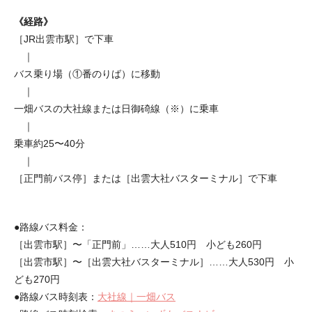
《経路》
［JR出雲市駅］で下車
｜
バス乗り場（①番のりば）に移動
｜
一畑バスの大社線または日御碕線（※）に乗車
｜
乗車約25〜40分
｜
［正門前バス停］または［出雲大社バスターミナル］で下車
●路線バス料金：
［出雲市駅］〜「正門前」……大人510円 小ども260円
［出雲市駅］〜［出雲大社バスターミナル］……大人530円 小
ども270円
●路線バス時刻表：
大社線｜一畑バス