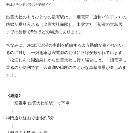
中はステンドグラスが綺麗です
出雲大社のもうひとつの最寄駅は、一畑電車（通称バタデン）の
路線が乗り入れる［出雲大社前駅］。出雲大社「勢溜の大鳥居」
までは徒歩で5分ほどの場所にあります。
ちなみに、JRは宍道湖の南側を経由するよう路線が敷かれてい
るのに対し、一畑電車は宍道湖の北側に路線が敷かれています。
［松江しんじ湖温泉］から出雲大社に行く場合には、一畑電車に
乗るのが便利です。宍道湖や田園ののどかな車窓風景が楽しめま
すよ。
《経路》
［一畑電車 出雲大社前駅］で下車
｜
神門通り経由で徒歩約5分
｜
「勢溜の大鳥居」到着