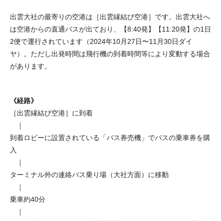
出雲大社の最寄りの空港は［出雲縁結び空港］です。出雲大社へ
は空港からの直通バスが出ており、【8:40発】【11:20発】の1日
2便で運行されています（2024年10月27日〜11月30日ダイ
ヤ）。ただし出発時間は飛行機の到着時間等により変動する場合
があります。
《経路》
［出雲縁結び空港］に到着
｜
到着ロビーに設置されている「バス券売機」でバスの乗車券を購
入
｜
ターミナル外の連絡バス乗り場（大社方面）に移動
｜
乗車約40分
｜