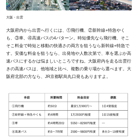
大阪・出雲
大阪府内から出雲へ行くには、①飛行機、②新幹線+特急やく
も、③車、④高速バスの4パターン。時短優先なら飛行機、そこ
そこ料金で時短と移動の快適さの両方を狙うなら新幹線+特急で
す。安価な料金を狙うなら、出発地や人数次第で、車を選ぶか高
速バスにするかは悩ましいところですね。大阪府内を走る出雲行
きの高速バスは、他地域と比べ、複数の乗り場から選べます。大
阪府北部の方なら、JR京都駅烏丸口発もありますよ。