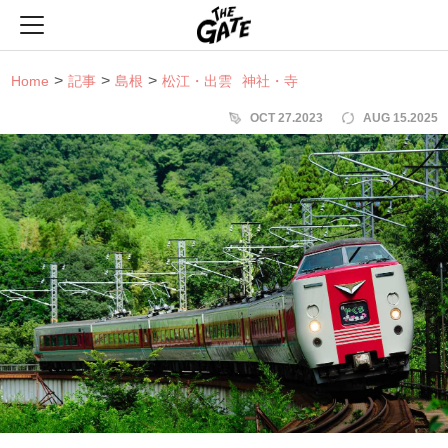
THE GATE
Home
記事
島根
松江・出雲
神社・寺
OCT 27.2023
AUG 15.2025