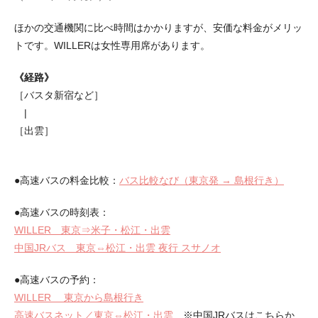
ほかの交通機関に比べ時間はかかりますが、安価な料金がメリッ
トです。WILLERは女性専用席があります。
《経路》
［バスタ新宿など］
|
［出雲］
●高速バスの料金比較：
バス比較なび（東京発 → 島根行き）
●高速バスの時刻表：
WILLER 東京⇒米子・松江・出雲
中国JRバス 東京⇔松江・出雲 夜行 スサノオ
●高速バスの予約：
WILLER 東京から島根行き
高速バスネット／東京⇔松江・出雲
※中国JRバスはこちらか