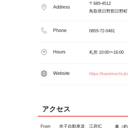
〒689-4512

Address
鳥取県日野郡日野町金
Phone
0859-72-0481
Hours
札所 10:00〜16:00
Website
https://kanemochi-jin
アクセス
From
米子自動車道 江府IC
車（約