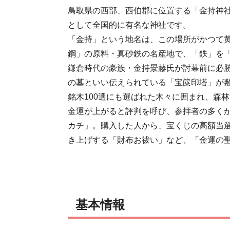
鳥取県の西部、西伯郡に位置する「金持神
として全国的に有名な神社です。

「金持」という地名は、この場所がかつて
鋼」の原料・真砂鉄の名産地で、「鉄」を
鎌倉時代の豪族・金持景藤氏が討幕前に必
の墓といい伝えられている「宝篋印塔」が敷
銘木100選にも選ばれた木々に囲まれ、森林
金運が上がると評判を呼び、参拝者の多く
カチ」。購入した人から、宝くじの高額当
き上げする「財布お祓い」など、「金運の
基本情報