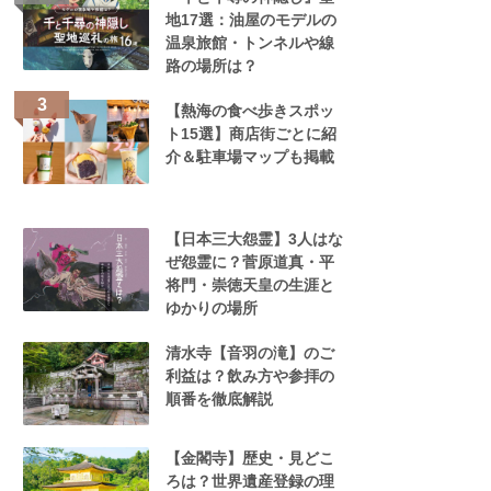
地17選：油屋のモデルの
温泉旅館・トンネルや線
路の場所は？
【熱海の食べ歩きスポッ
ト15選】商店街ごとに紹
介＆駐車場マップも掲載
【日本三大怨霊】3人はな
ぜ怨霊に？菅原道真・平
将門・崇徳天皇の生涯と
ゆかりの場所
清水寺【音羽の滝】のご
利益は？飲み方や参拝の
順番を徹底解説
【金閣寺】歴史・見どこ
ろは？世界遺産登録の理