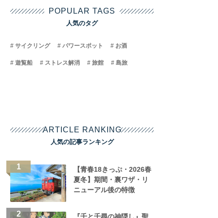
POPULAR TAGS
人気のタグ
サイクリング
パワースポット
お酒
遊覧船
ストレス解消
旅館
島旅
ARTICLE RANKING
人気の記事ランキング
【青春18きっぷ・2026春
夏冬】期間・裏ワザ・リ
ニューアル後の特徴
『千と千尋の神隠し』聖