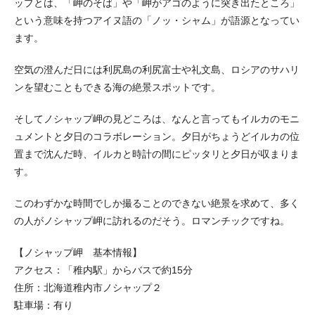
ップとは、「岬のそば」や「岬がアゴのように突き出たところ」
という意味を持つアイヌ語の「ノッ・シャム」が語源となってい
ます。
空気の澄んだ日には利尻島の利尻富士や礼文島、ロシアのサハリ
ンを望むこともできる海の絶景スポットです。
そしてノシャップ岬の見どころは、なんと言ってもイルカのモニ
ュメントと夕日のコラボレーション。夕日がちょうどイルカの位
置まで沈んだ時、イルカと時計の間にピッタリと夕日が収まりま
す。
このわずかな時間でしか撮ることのできない絶景を求めて、多く
の人がノシャップ岬に訪れるのだそう。ロマンチックですね。
【ノシャップ岬 基本情報】
アクセス：「稚内駅」からバスで約15分
住所：北海道稚内市ノシャップ２
駐車場：有り