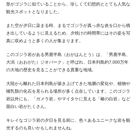
形がゴジラに似ていることから、珍しくて幻想的ととても人気な
観光スポットとなりました。
また空が夕日に染まる時、まるでゴジラが真っ赤な炎を口から噴
き出しているように見えるため、夕焼けの時間帯にはその姿を写
真に収めようと多くの人が集まります。
このゴジラ岩がある男鹿半島（おがはんとう）は、「男鹿半島、
大潟（おおがた）ジオパーク」と呼ばれ、日本列島約7,000万年
の大地の歴史を見ることができる貴重な地域。
大陸から離れた日本列島が築き上げてきた地層の変化や、植物や
哺乳類の化石を見られる場所が多く点在しています。このゴジラ
岩以外にも、「ガメラ岩」やマイタケに見える「椿の白岩」など
面白い岩がたくさん。
キレイなゴジラ岩の夕日を見る前に、色々あるユニークな岩を観
光するのも良いかもしれませんね。