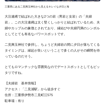
三重県にある二見興玉神社から見えるキレイな夕日と海
大注連縄で結ばれた大きな2つの岩（男岩と女岩）の「夫婦
岩」。この大注連縄は太く堅くしっかりと結ばれているため、夫
婦やカップルの象徴とされており、縁結びや夫婦円満のシンボル
としてとても有名なパワースポットです。
二見興玉神社で参拝し、ちょうど夫婦岩の間に夕日が落ちてくる
タイミングは、縁起が良いということで多くの人がその瞬間を待
っているのだそう。
とてもロマンチックな雰囲気なのでデートスポットとしてもピッ
タリですね。
【夫婦岩 基本情報】
アクセス：「二見浦駅」から徒歩すぐ
住所：三重県伊勢市二見町江575
駐車場：有り