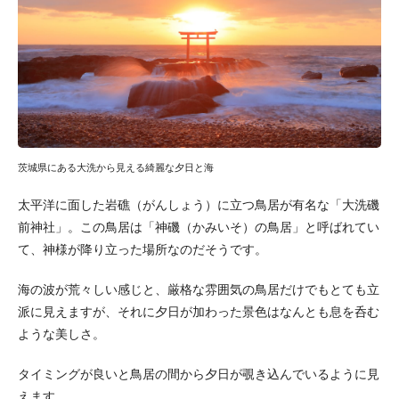
茨城県にある大洗から見える綺麗な夕日と海
太平洋に面した岩礁（がんしょう）に立つ鳥居が有名な「大洗磯
前神社」。この鳥居は「神磯（かみいそ）の鳥居」と呼ばれてい
て、神様が降り立った場所なのだそうです。
海の波が荒々しい感じと、厳格な雰囲気の鳥居だけでもとても立
派に見えますが、それに夕日が加わった景色はなんとも息を呑む
ような美しさ。
タイミングが良いと鳥居の間から夕日が覗き込んでいるように見
えます。