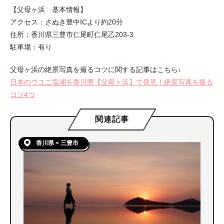
【父母ヶ浜 基本情報】
アクセス：さぬき豊中ICより約20分
住所：香川県三豊市仁尾町仁尾乙203-3
駐車場：有り
父母ヶ浜の絶景写真を撮るコツに関する記事はこちら↓
日本のウユニ塩湖を香川県【父母ヶ浜】で発見！絶景写真を撮る
コツ4つ
関連記事
香川県 < 三豊市