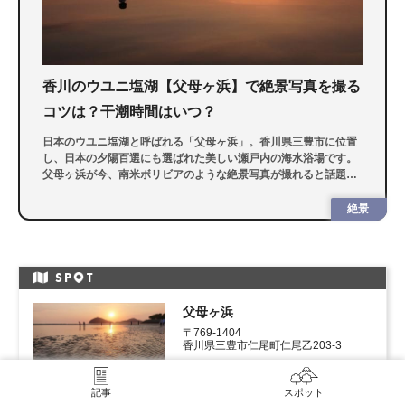
香川のウユニ塩湖【父母ヶ浜】で絶景写真を撮る
コツは？干潮時間はいつ？
日本のウユニ塩湖と呼ばれる「父母ヶ浜」。香川県三豊市に位置
し、日本の夕陽百選にも選ばれた美しい瀬戸内の海水浴場です。
父母ヶ浜が今、南米ボリビアのような絶景写真が撮れると話題
に。今回はスマホでの撮り方やコツを紹介します。
絶景
SP
T
父母ヶ浜
〒769-1404

香川県三豊市仁尾町仁尾乙203-3
記事
スポット
詳細情報を見る