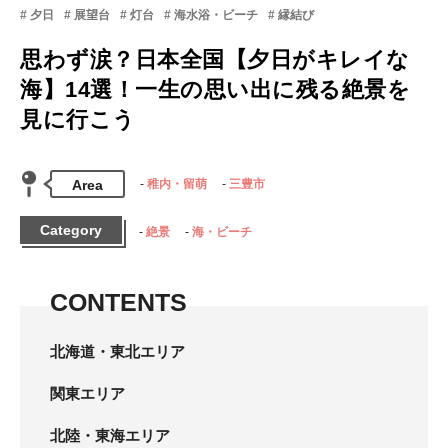
夕日
展望台
灯台
海水浴・ビーチ
縁結び
思わず涙？日本全国【夕日がキレイな
海】14選！一生の思い出に残る絶景を
見に行こう
Area
稚内・留萌
三豊市
Category
絶景
海・ビーチ
CONTENTS
北海道・東北エリア
関東エリア
北陸・東海エリア