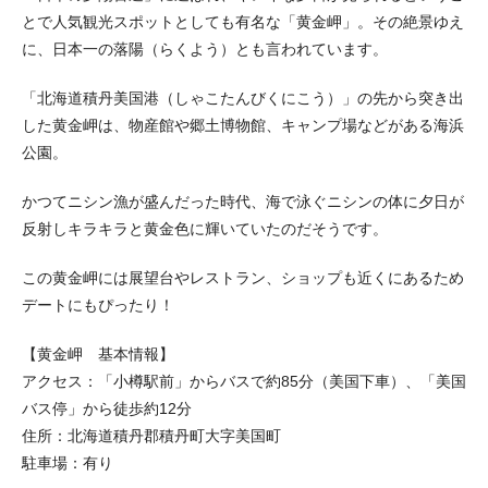
とで人気観光スポットとしても有名な「黄金岬」。その絶景ゆえ
に、日本一の落陽（らくよう）とも言われています。
「北海道積丹美国港（しゃこたんびくにこう）」の先から突き出
した黄金岬は、物産館や郷土博物館、キャンプ場などがある海浜
公園。
かつてニシン漁が盛んだった時代、海で泳ぐニシンの体に夕日が
反射しキラキラと黄金色に輝いていたのだそうです。
この黄金岬には展望台やレストラン、ショップも近くにあるため
デートにもぴったり！
【黄金岬 基本情報】
アクセス：「小樽駅前」からバスで約85分（美国下車）、「美国
バス停」から徒歩約12分
住所：北海道積丹郡積丹町大字美国町
駐車場：有り