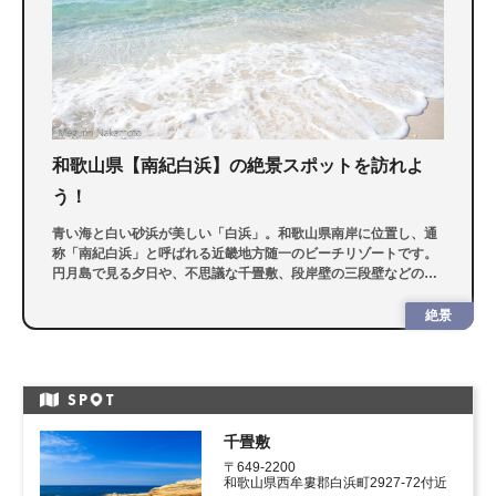
和歌山県【南紀白浜】の絶景スポットを訪れよ
う！
青い海と白い砂浜が美しい「白浜」。和歌山県南岸に位置し、通
称「南紀白浜」と呼ばれる近畿地方随一のビーチリゾートです。
円月島で見る夕日や、不思議な千畳敷、段岸壁の三段壁などの美
しい景色が魅力。今回は、壮大な絶景スポットを紹介します。
絶景
SP
T
千畳敷
〒649-2200
