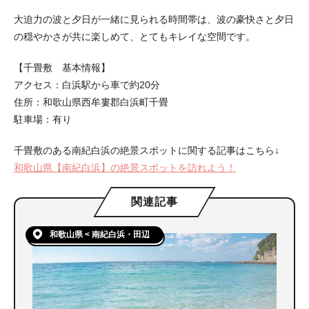
大迫力の波と夕日が一緒に見られる時間帯は、波の豪快さと夕日
の穏やかさが共に楽しめて、とてもキレイな空間です。
【千畳敷 基本情報】
アクセス：白浜駅から車で約20分
住所：和歌山県西牟婁郡白浜町千畳
駐車場：有り
千畳敷のある南紀白浜の絶景スポットに関する記事はこちら↓
和歌山県【南紀白浜】の絶景スポットを訪れよう！
関連記事
和歌山県 < 南紀白浜・田辺