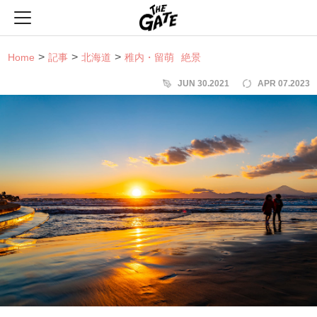
THE GATE
Home
記事
北海道
稚内・留萌
絶景
JUN 30.2021
APR 07.2023