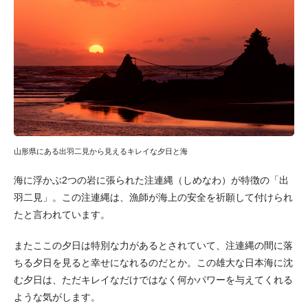
山形県にある出羽二見から見えるキレイな夕日と海
海に浮かぶ2つの岩に張られた注連縄（しめなわ）が特徴の「出
羽二見」。この注連縄は、漁師が海上の安全を祈願して付けられ
たと言われています。
またここの夕日は特別な力があるとされていて、注連縄の間に落
ちる夕日を見ると幸せになれるのだとか。この雄大な日本海に沈
む夕日は、ただキレイなだけではなく何かパワーを与えてくれる
ような気がします。