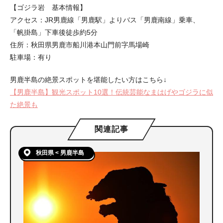
【ゴジラ岩 基本情報】
アクセス：JR男鹿線「男鹿駅」よりバス「男鹿南線」乗車、
「帆掛島」下車後徒歩約5分
住所：秋田県男鹿市船川港本山門前字馬場崎
駐車場：有り
男鹿半島の絶景スポットを堪能したい方はこちら↓
【男鹿半島】観光スポット10選！伝統芸能なまはげやゴジラに似
た絶景も
関連記事
秋田県 < 男鹿半島