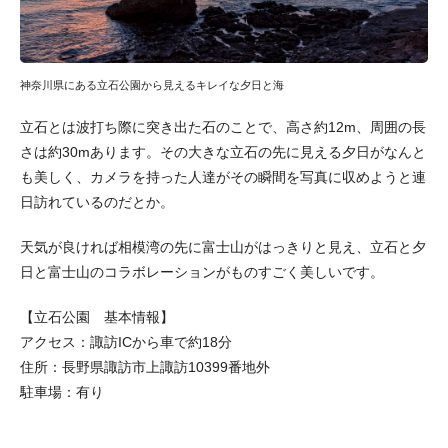
神奈川県にある立石公園から見えるキレイな夕日と海
立石とは波打ち際に突き出た石のことで、高さ約12m、周囲の長
さは約30mあります。その大きな立石の先に見える夕日がなんと
も美しく、カメラを持った人達がその瞬間を写真に収めようと連
日訪れているのだとか。
天気が良ければ相模湾の先に富士山がはっきりと見え、立石と夕
日と富士山のコラボレーションがものすごく美しいです。
【立石公園 基本情報】
アクセス：諏訪ICから車で約18分
住所：長野県諏訪市上諏訪10399番地外
駐車場：有り