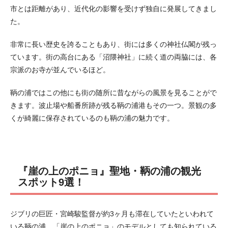
市とは距離があり、近代化の影響を受けず独自に発展してきまし
た。
非常に長い歴史を誇ることもあり、街には多くの神社仏閣が残っ
ています。街の高台にある「沼隈神社」に続く道の両脇には、各
宗派のお寺が並んでいるほど。
鞆の浦ではこの他にも街の随所に昔ながらの風景を見ることがで
きます。波止場や船番所跡が残る鞆の浦港もその一つ。景観の多
くが綺麗に保存されているのも鞆の浦の魅力です。
『崖の上のポニョ』聖地・鞆の浦の観光
スポット9選！
ジブリの巨匠・宮崎駿監督が約3ヶ月も滞在していたといわれて
いる鞆の浦。「崖の上のポニョ」のモデルとしても知られている