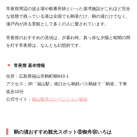
常夜燈周辺の波止場や船番所跡といった港湾施設がこれほど完全
な状態で残っている港は全国でも鞆港だけ。鞆の浦だけでなく、
瀬戸内が誇る景観として多くの人に愛されています。
常夜燈のおすすめの見頃は、夕暮れ時。真っ赤な夕陽と暗闇の間
を灯す常夜燈は、なんとも幻想的です。
常夜燈 基本情報
住所：広島県福山市鞆町鞆843-1
アクセス：JR「福山駅」南口から鞆鉄バス鞆線で「鞆港」下車
徒歩10分
公式サイト：
福山観光コンベンション協会
鞆の浦おすすめ観光スポット⑧御舟宿いろは