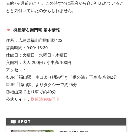
る約7ヶ月前のこと。この時すでに幕府から命が狙われているこ
とと気付いていたのかもしれません。
桝屋清右衛門宅 基本情報
住所：広島県福山市鞆町鞆422
営業時間：9:00~16:30
休館日：火曜日・水曜日・木曜日
入館料：大人 200円 / 小中高 100円
アクセス：
①JR「福山駅」南口より鞆港行き「鞆の浦」下車 徒歩約2分
②JR「福山駅」よりタクシーで約25分
③福山東ICより車で約40分
公式サイト：
桝屋清右衛門宅
SP
T