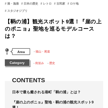
港・漁港
日本の歴史
レトロ
古民家
ロケ地
スタジオジブリ
【鞆の浦】観光スポット9選！『崖の上
のポニョ』聖地を巡るモデルコース
は？
Area
福山・尾道
Category
街並み
歴史
CONTENTS
日本で最も癒される港町「鞆の浦」とは？
『崖の上のポニョ』聖地・鞆の浦の観光スポット9
選！