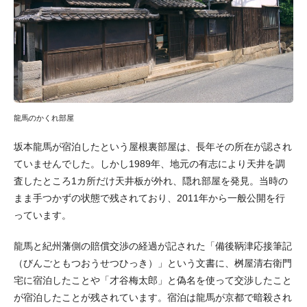
龍馬のかくれ部屋
坂本龍馬が宿泊したという屋根裏部屋は、長年その所在が認され
ていませんでした。しかし1989年、地元の有志により天井を調
査したところ1カ所だけ天井板が外れ、隠れ部屋を発見。当時の
まま手つかずの状態で残されており、2011年から一般公開を行
っています。
龍馬と紀州藩側の賠償交渉の経過が記された「備後鞆津応接筆記
（びんごともつおうせつひっき）」という文書に、桝屋清右衛門
宅に宿泊したことや「才谷梅太郎」と偽名を使って交渉したこと
が宿泊したことが残されています。宿泊は龍馬が京都で暗殺され