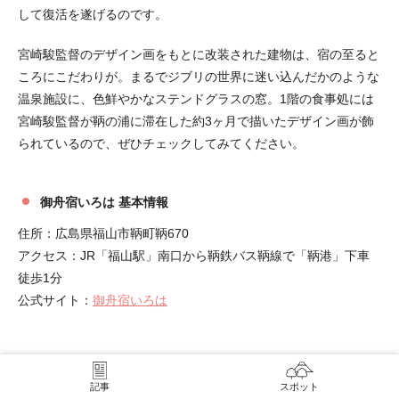
して復活を遂げるのです。
宮崎駿監督のデザイン画をもとに改装された建物は、宿の至ると
ころにこだわりが。まるでジブリの世界に迷い込んだかのような
温泉施設に、色鮮やかなステンドグラスの窓。1階の食事処には
宮崎駿監督が鞆の浦に滞在した約3ヶ月で描いたデザイン画が飾
られているので、ぜひチェックしてみてください。
御舟宿いろは 基本情報
住所：広島県福山市鞆町鞆670
アクセス：JR「福山駅」南口から鞆鉄バス鞆線で「鞆港」下車
徒歩1分
公式サイト：
御舟宿いろは
鞆の浦おすすめ観光スポット⑨茶房 船番所
記事
スポット