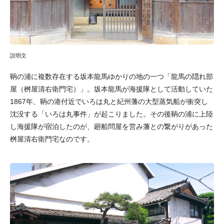
説明文
鞆の浦に複数存在する坂本龍馬ゆかりの地の一つ「龍馬の隠れ部
屋（桝屋清右衛門宅）」。坂本龍馬が海援隊として活動していた
1867年、鞆の港付近でいろは丸と紀州藩の大型蒸気船が衝突し
沈没する「いろは丸事件」が起こりました。その後鞆の浦に上陸
し海援隊が宿泊したのが、廻船問屋を営み藩との繋がりがあった
桝屋清右衛門宅なのです。