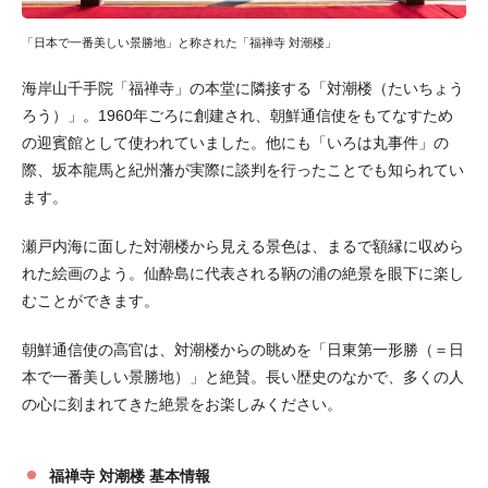
「日本で一番美しい景勝地」と称された「福禅寺 対潮楼」
海岸山千手院「福禅寺」の本堂に隣接する「対潮楼（たいちょう
ろう）」。1960年ごろに創建され、朝鮮通信使をもてなすため
の迎賓館として使われていました。他にも「いろは丸事件」の
際、坂本龍馬と紀州藩が実際に談判を行ったことでも知られてい
ます。
瀬戸内海に面した対潮楼から見える景色は、まるで額縁に収めら
れた絵画のよう。仙酔島に代表される鞆の浦の絶景を眼下に楽し
むことができます。
朝鮮通信使の高官は、対潮楼からの眺めを「日東第一形勝（＝日
本で一番美しい景勝地）」と絶賛。長い歴史のなかで、多くの人
の心に刻まれてきた絶景をお楽しみください。
福禅寺 対潮楼 基本情報