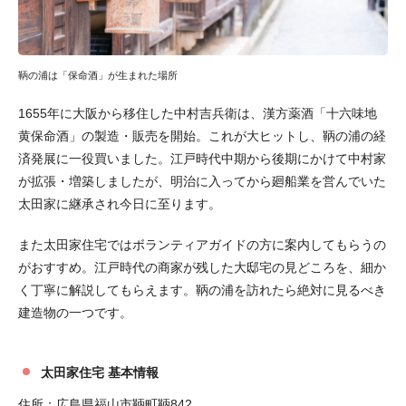
鞆の浦は「保命酒」が生まれた場所
1655年に大阪から移住した中村吉兵衛は、漢方薬酒「十六味地
黄保命酒」の製造・販売を開始。これが大ヒットし、鞆の浦の経
済発展に一役買いました。江戸時代中期から後期にかけて中村家
が拡張・増築しましたが、明治に入ってから廻船業を営んでいた
太田家に継承され今日に至ります。
また太田家住宅ではボランティアガイドの方に案内してもらうの
がおすすめ。江戸時代の商家が残した大邸宅の見どころを、細か
く丁寧に解説してもらえます。鞆の浦を訪れたら絶対に見るべき
建造物の一つです。
太田家住宅 基本情報
住所：広島県福山市鞆町鞆842