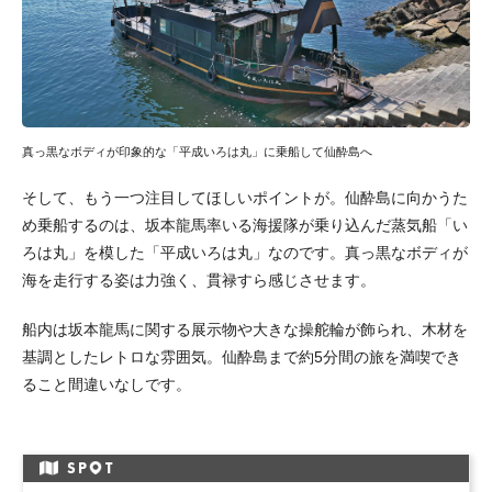
真っ黒なボディが印象的な「平成いろは丸」に乗船して仙酔島へ
そして、もう一つ注目してほしいポイントが。仙酔島に向かうた
め乗船するのは、坂本龍馬率いる海援隊が乗り込んだ蒸気船「い
ろは丸」を模した「平成いろは丸」なのです。真っ黒なボディが
海を走行する姿は力強く、貫禄すら感じさせます。
船内は坂本龍馬に関する展示物や大きな操舵輪が飾られ、木材を
基調としたレトロな雰囲気。仙酔島まで約5分間の旅を満喫でき
ること間違いなしです。
SP
T