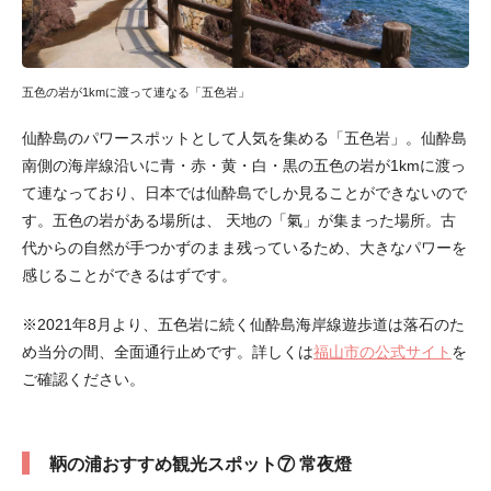
五色の岩が1kmに渡って連なる「五色岩」
仙酔島のパワースポットとして人気を集める「五色岩」。仙酔島
南側の海岸線沿いに青・赤・黄・白・黒の五色の岩が1kmに渡っ
て連なっており、日本では仙酔島でしか見ることができないので
す。五色の岩がある場所は、 天地の「氣」が集まった場所。古
代からの自然が手つかずのまま残っているため、大きなパワーを
感じることができるはずです。
※2021年8月より、五色岩に続く仙酔島海岸線遊歩道は落石のた
め当分の間、全面通行止めです。詳しくは
福山市の公式サイト
を
ご確認ください。
鞆の浦おすすめ観光スポット⑦ 常夜燈