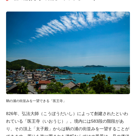
鞆の浦の街並みを一望できる「医王寺」
826年、弘法大師（こうぼうだいし）によって創建されたといわ
れている「医王寺（いおうじ）」。境内には583段の階段があ
り、その頂上「太子殿」からは鞆の浦の街並みを一望することが