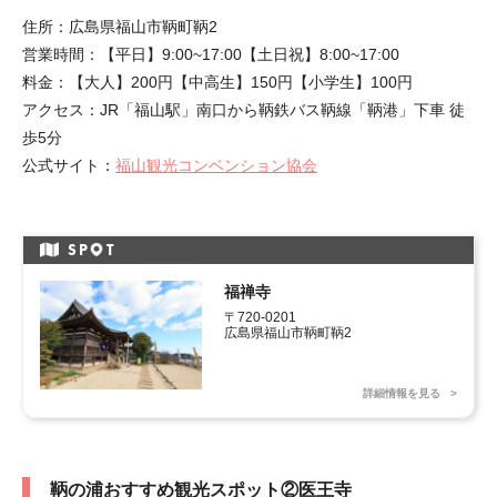
住所：広島県福山市鞆町鞆2
営業時間：【平日】9:00~17:00【土日祝】8:00~17:00
料金：【大人】200円【中高生】150円【小学生】100円
アクセス：JR「福山駅」南口から鞆鉄バス鞆線「鞆港」下車 徒
歩5分
公式サイト：
福山観光コンベンション協会
SP
T
福禅寺
〒720-0201

広島県福山市鞆町鞆2
詳細情報を見る
鞆の浦おすすめ観光スポット②医王寺