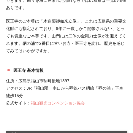
できます。周りを海に囲まれた港町ならではの風景は一見の価値
ありです。
医王寺のご本尊は「木造薬師如来立像」。これは広島県の重要文
化財にも指定されており、6年に一度しかご開帳されない、とっ
ても貴重なご本尊です。山門には二体の金剛力士像が出迎えてく
れます。鞆の浦で2番目に古いお寺・医王寺を訪れ、歴史を感じ
てみてはいかがですか。
医王寺 基本情報
住所：広島県福山市鞆町後地1397
アクセス：JR「福山駅」南口から鞆鉄バス鞆線「鞆の浦」下車
徒歩15分
公式サイト：
福山観光コンベンション協会