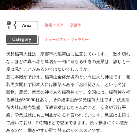
Area
洛南エリア
京都市
Category
ミュージアム・ギャラリー
伏見稲荷大社は、京都市の稲荷山に位置しています。　数え切れ
ないほどの真っ赤な鳥居が一列に連なる圧巻の光景は、誰しも一
度は見たことがあるのではないでしょうか。

麓に本殿がそびえ、稲荷山全体が境内という巨大な神社です。老
若男女問わず日本人には馴染みある「お稲荷さん」という名は、
穀物、農業、産業の神である稲荷神です。全国には、稲荷神を祀
る神社が30000社あり、その総本山が伏見稲荷大社です。伏見稲
荷大社は商売繁盛、五穀豊穣はもちろんのこと、安産や万行平
癒、学業成就にもご利益があると言われています。鳥居は山頂ま
で続いており、2時間ほどで登頂できます。所々歩きにくい道が
あるので、動きやすい靴で登るのがオススメです。