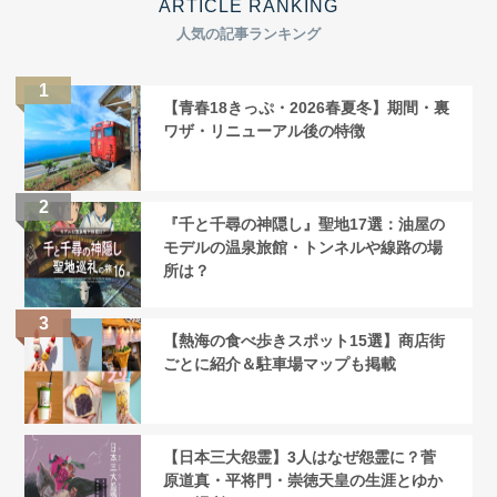
ARTICLE RANKING
人気の記事ランキング
【青春18きっぷ・2026春夏冬】期間・裏
ワザ・リニューアル後の特徴
『千と千尋の神隠し』聖地17選：油屋の
モデルの温泉旅館・トンネルや線路の場
所は？
【熱海の食べ歩きスポット15選】商店街
ごとに紹介＆駐車場マップも掲載
【日本三大怨霊】3人はなぜ怨霊に？菅
原道真・平将門・崇徳天皇の生涯とゆか