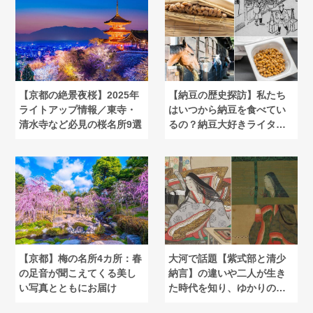
【京都の絶景夜桜】2025年
【納豆の歴史探訪】私たち
ライトアップ情報／東寺・
はいつから納豆を食べてい
清水寺など必見の桜名所9選
るの？納豆大好きライター
が解説
【京都】梅の名所4カ所：春
大河で話題【紫式部と清少
の足音が聞こえてくる美し
納言】の違いや二人が生き
い写真とともにお届け
た時代を知り、ゆかりの地
を巡る