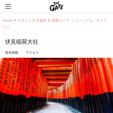
THE GATE
Home
スポット
京都府
洛南エリア
ミュージアム・ギャラ
リー
伏見稲荷大社
基本情報
アクセス