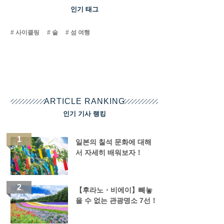
인기 태그
사이클링
술
섬 여행
ARTICLE RANKING
인기 기사 랭킹
일본의 칠석 문화에 대해
서 자세히 배워보자！
【후라노・비에이】빼놓
을 수 없는 관광명소 7선！