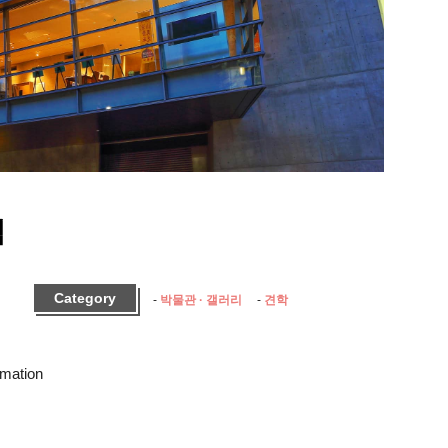
엄
Category
박물관 · 갤러리
견학
rmation