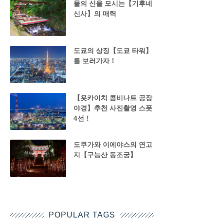
물의 신을 모시는【기후네
신사】의 매력
도쿄의 상징【도쿄 타워】
를 보러가자！
【욧카이치 콤비나트 공장
야경】추천 사진촬영 스폿
4선！
도쿠가와 이에야스의 연고
지【구능산 동조궁】
POPULAR TAGS