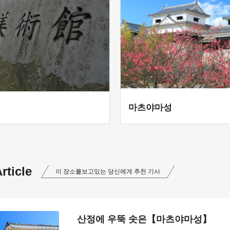
마츠야마성
ticle
이 장소를보고있는 당신에게 추천 기사
산정에 우뚝 솟은【마츠야마성】