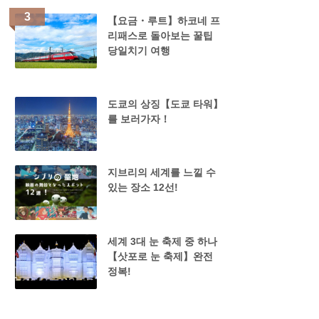
【요금・루트】하코네 프
리패스로 돌아보는 꿀팁
당일치기 여행
도쿄의 상징【도쿄 타워】
를 보러가자！
지브리의 세계를 느낄 수
있는 장소 12선!
세계 3대 눈 축제 중 하나
【삿포로 눈 축제】완전
정복!