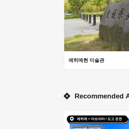
에히메현 미술관
Recommended Ar
에히메 < 마쓰야마 / 도고 온천