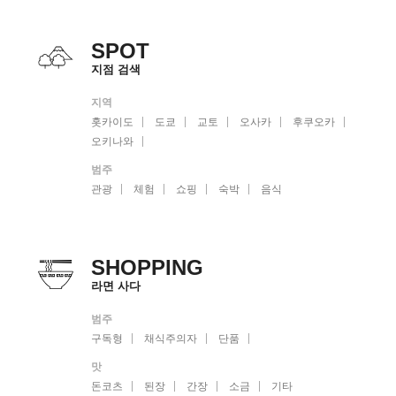
SPOT
지점 검색
지역
홋카이도
도쿄
교토
오사카
후쿠오카
오키나와
범주
관광
체험
쇼핑
숙박
음식
SHOPPING
라면 사다
범주
구독형
채식주의자
단품
맛
돈코츠
된장
간장
소금
기타