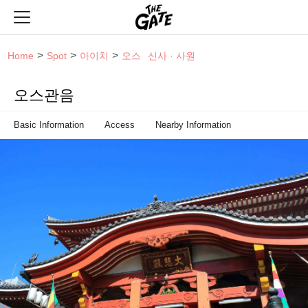
THE GATE
Home
Spot
아이치
오스
신사 · 사원
오스관음
Basic Information
Access
Nearby Information