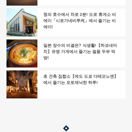
청의 호수에서 차로 2분! 도로 휴게소 비
에이「시로가네비루케」에서 즐기는 비
에이!
일본 장수의 비결은? 식생활!【하코네마
치】유명 가게에서 즐기는 절품 두부 먹
방!
名 건축 집합소【에도 도쿄 다테모노엔】
에서 즐기는 포토제닉한 하루!