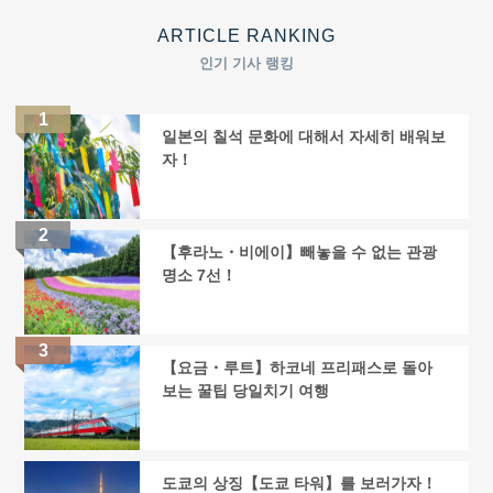
ARTICLE RANKING
인기 기사 랭킹
일본의 칠석 문화에 대해서 자세히 배워보
자！
【후라노・비에이】빼놓을 수 없는 관광
명소 7선！
【요금・루트】하코네 프리패스로 돌아
보는 꿀팁 당일치기 여행
도쿄의 상징【도쿄 타워】를 보러가자！