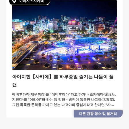
아이치 < 사카에
아이치현【사카에】를 하루종일 즐기는 나들이 플
랜
에비후라이(새우튀김)를 “에비후랴아”라고 하거나 츠카레타(疲れた,
지쳤다)를 “에라이”라 하는 등 억양・방언이 독특한 나고야(名古屋).
그런 독특한 문화를 가지고 있는 나고야의 중심지라고 한다면 “사카
에(栄)”입니다.
다른 관광 명소 및 볼거리