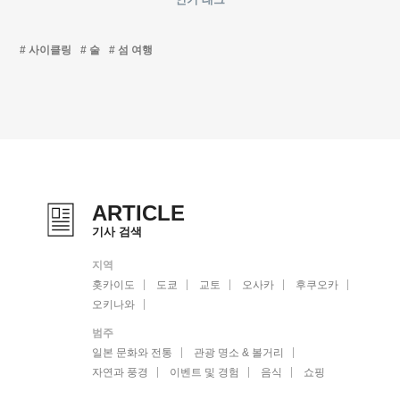
사이클링
술
섬 여행
ARTICLE
기사 검색
지역
홋카이도
도쿄
교토
오사카
후쿠오카
오키나와
범주
일본 문화와 전통
관광 명소 & 볼거리
자연과 풍경
이벤트 및 경험
음식
쇼핑