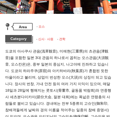
Area
오스
Category
신사 · 사원
견학
도쿄의 아사쿠사 관음(浅草観音), 미에현(三重県)의 츠관음(津観
音)을 포함한 일본 3대 관음의 하나로서 꼽히는 오스관음(大須観
音, 오스칸온)은, 중부 일본의 중심지, 나고야에 진좌하고 있습니
다. 도쿄의 하라주쿠(原宿)와 아키하바라(秋葉原)가 혼합된 듯한 
마을이라고 불리며, 상업이 번성한 오스(大須)의 상징이 되고 있습
니다. 장사의 번창, 가내 안전 등의 여러 가지 이익이 있으며, 매달 
18일과 28일에 행해지는 콧토시(骨董市, 골동품 박람회)와 연중행
사 세츠분다이카이(節分大会, 절분 대회)에는 폭넓은 연령층의 사
람들로 붐비고 있습니다. 경내에는 전부 5종류의 고슈인(御朱印, 
참배객들에게 날짜와 경의 이름을 적어주는 일종의 참배 증명서)
이 있으며, 오스관음 오리지날의 고슈인초(御朱印帳, 고슈인을 받