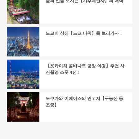
물의 신을 모시는【기후네신사】의 매력
도쿄의 상징【도쿄 타워】를 보러가자！
【욧카이치 콤비나트 공장 야경】추천 사
진촬영 스폿 4선！
도쿠가와 이에야스의 연고지【구능산 동
조궁】