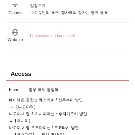
입장무료

Closed
※고슈인의 요구, 행사에의 참가는 별도 필요
http://www.osu-kannon.jp/
Website
Access
From
중부 국제 공항역
메이테츠 공항선 뮤스카이 / 신우누마 방면

 →【나고야역】

나고야 시영 히가시야마선・후지가오카 방면

→【후시미】

나고야 시영 츠루마이선 / 도요타시 방면

→【오스관음】→ 도보 (약 5분)