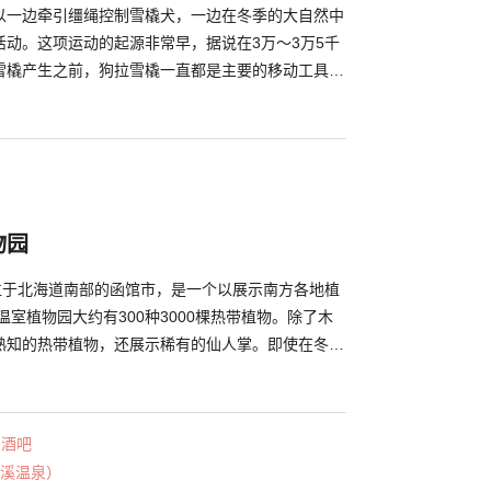
名胜的“圆山公园”交通便捷，每年都会有众多观光游
以一边牵引缰绳控制雪橇犬，一边在冬季的大自然中
场都沉浸于热闹的氛围之中。
活动。这项运动的起源非常早，据说在3万～3万5千
雪橇产生之前，狗拉雪橇一直都是主要的移动工具。
内，世界上都在举办狗拉雪橇比赛。日本国内的举办
雪区域，是一项充满乐趣的活动。 雪橇犬的种类主
亚哈士奇，阿拉斯加犬，阿拉斯加雪橇犬等。狗的列
园
一条直线排列的前后型和扇形展开的队伍。 寒冷的
米的狗拉雪橇在雪上飞驰。如此一边控制雪橇犬，一边
，相信定会成为游客一生的难忘记忆。
物园
”位于北海道南部的函馆市，是一个以展示南方各地植
温室植物园大约有300种3000棵热带植物。除了木
熟知的热带植物，还展示稀有的仙人掌。即使在冬
五颜六色的花朵。 园内不仅有植物园，还有猴山、
游乐广场和足浴等丰富设施，在这里从成人到儿童，
其中最受欢迎的是有日本猴子的“猴山”角。购买饵食
・酒吧
投喂猴子。在冬季，园内的“水之广场”会成为猴子的
溪温泉）
们舒适地泡温泉的样子。