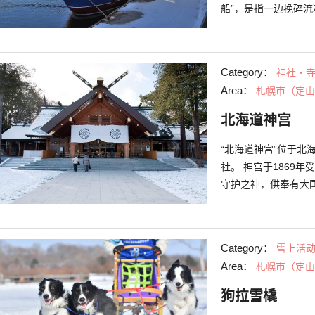
船”，是指一边挽碎
观自然景象所震撼。
的商店和咖啡店。在
凛冽，所以请您一定
Category：
神社・
上的野生动物的姿态
Area：
札幌市（定山
的巨大岩石“帽子岩
阿伊努人曾以帽子岩
北海道神宫
“北海道神宫”位于
社。 神宫于1869
守护之神，供奉有大
皇这4位神灵。另外，
劳者的牌位。御朱印
宫的社务所同时获取
Category：
雪上活
栽有虾夷山樱和染井
Area：
札幌市（定山
的“六花亭神宫茶屋店
Sama”。 每年6
狗拉雪橇
代服饰的市民列队行走