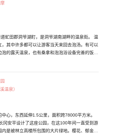
按摩
冰雕世界大赛，夜晚作品将被彩灯点亮，可以欣赏与
其他还有旭川中心的彩灯展和人气艺人的表演花火大
。活动期间非常冷，请注意做好保暖措施哦！
海道虻田郡洞爷湖町，是洞爷湖南湖畔的温泉街。 温
立，其中许多都可以让游客当天来回去泡汤。有可以
边泡的露天温泉，也有桑拿和泡泡浴设备完善的饭店
泉设施十分丰富。洞爷湖温泉的泉质是钠・钙-盐化
0年以上历史、为人熟悉的温泉渡假胜地，每年约有超
客造访。 包含夏天的烟火和冬天的点灯等等，一年四
庭园
这里的特色之一。在洞爷湖湖畔健走也好，乘坐独木
溪温泉）
步也不错，配合在洞爷湖举办的活动可以有各种玩乐
中心，东西延伸1.5公里，面积跨78000平方米。
师长冈安平设计了这座公园，在这100年间一直受到游
园内是被林立高楼所包围的大片绿地。樱花、郁金香
花木在各个季节绽放。另外，大通公园在一年中将举办