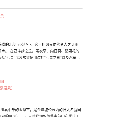
县的传统祭典YOSAKOI祭和北海道的素兰节合并举
素兰祭」；连续举办了50年有余的札幌冰雪节等活动最
佳景
通公园的游客和市民非常多，热闹非凡。
美瑛的北侧丘陵地带，这里的风景仿佛令人之身田
景点。 在亚斗梦之丘，薰衣草、向日葵、罂粟花的
烟“七星”包装盒曾使用过的“七星之树”以及汽车广
和Mary之树”都是取景自这里。在“七星之树”附近可
。 小编还推荐租借自行车巡游作为兜风景点而赫赫
一望无际的拼布之丘骑车，一定能给人以爽快而自由
庭园
边找找有名的景点吧！
溪温泉）
于石川县中部的金泽市，是金泽城公园内的旧大名庭园
修建的庭园）。 江户时代加贺藩藩主前田利常氏于