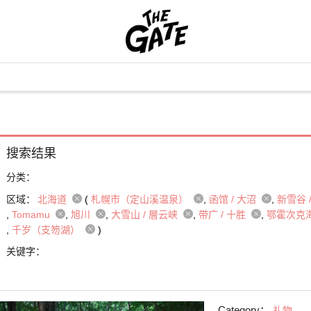
搜索结果
分类：
区域：
北海道
(
札幌市（定山溪温泉）
函馆 / 大沼
新雪谷 
Tomamu
旭川
大雪山 / 層云峡
带广 / 十胜
鄂霍次克海
千岁（支笏湖）
)
关键字：
Category：
礼物