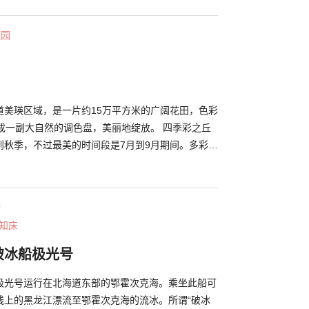
变，新绿、红叶、落雪时的白须瀑布美不胜收。 冬
区域会联合进行点灯活动，夜晚便是一副如梦如幻的
庭园
的白须瀑布也不会冻结，届时可以欣赏到因瀑布跌落
在树枝上的景象“树冰”，可谓大自然的艺术品。
道美瑛区域，是一片约15万平方米的广阔花田，色彩
成一副大自然的调色盘，美丽地绽放。 四季彩之丘
到秋季，不过最美的时间段是7月到9月期间。多彩的
成独一无二的彩虹花田。 在园内散步是一个不错的
坐着卡丁巴士“noroko号”或者电动车巡回园内。另
许多看点：能与羊驼亲密接触的“羊驼牧场”，出售在
动
菜的“四季彩之丘农场”，冬天可以在被雪覆盖的花田
 知床
艇等各种冬季户外运动。
破冰船极光号
极光号运行在北海道东部的鄂霍次克海。乘坐此船可
线上的黑龙江漂流至鄂霍次克海的流冰。所谓“破冰