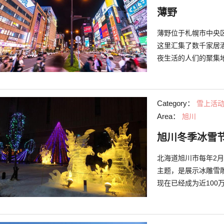
薄野
薄野位于札幌市中央
这里汇集了数千家居
夜生活的人们的聚集地
个地名，而是指东西
范围。虽然被叫做娱
心地结伴而行。在薄
Category：
雪上活
餐厅，您可以在众多
Area：
旭川
旭川冬季冰雪
北海道旭川市每年2月
主题，是展示冰雕雪雕
现在已经成为近100
桥湖畔与平和通购物
模的雪雕等等。晚上
外还设有全长100米