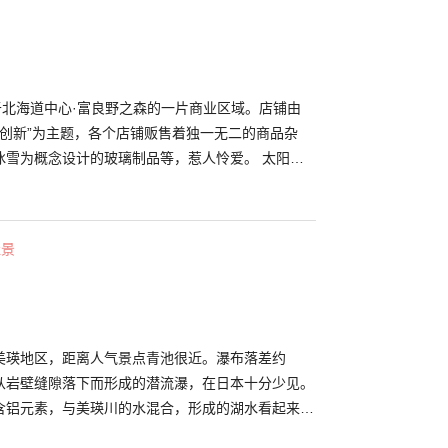
于北海道中心·富良野之森的一片商业区域。店铺由
“创新”为主题，各个店铺贩售着独一无二的商品杂
冰雪为概念设计的玻璃制品等，惹人怜爱。 太阳落
色的灯光照着被森林环绕的木屋，可谓浪漫至极。
佳景
美瑛地区，距离人气景点青池很近。瀑布落差约
水从岩壁缝隙落下而形成的潜流瀑，在日本十分少见。
含铝元素，与美瑛川的水混合，形成的湖水看起来是
美瑛川被称作“蓝色河畔”，是不输青池的人气拍照