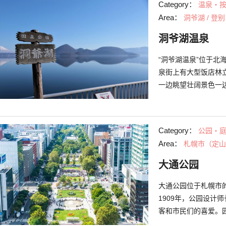
Category：
温泉・
通购物公园同时举办
Area：
洞爷湖 / 登别
白天不同的光景。 
会等魅力满载的活动
洞爷湖温泉
“洞爷湖温泉”位于北
泉街上有大型饭店林
一边眺望壮阔景色一
等等，各式各样的温
物泉。这里是有10
过300万人次的观光
Category：
公园・
季都有举办活动也是
Area：
札幌市（定山
舟或皮艇在湖面上散
方式。
大通公园
大通公园位于札幌市的
1909年，公园设计
客和市民们的喜爱。
等92种约4000株