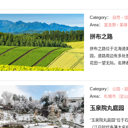
很多活动。6月有高知
行的「YOSAKOI
Category：
自然・
为有名。每年拜访大
Area：
富良野 / 美瑛
拼布之路
拼布之路位于北海道
园，道路周边有多处
花田一望无际。名牌香
告中曾出场过的“Ken
以欣赏到美丽的夕阳
有名的拼布之路。在
Category：
公园・
的感受吧。边兜风，
Area：
札幌市（定山
玉泉院丸庭园
“玉泉院丸庭园”位
（江户时代各藩大名