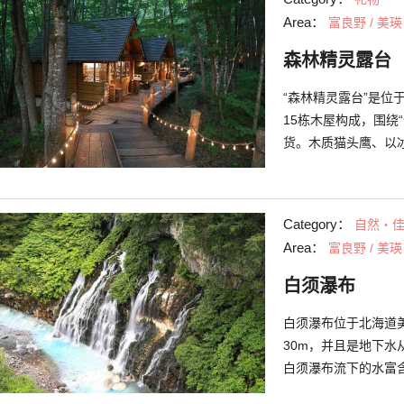
Area：
富良野 / 美瑛
森林精灵露台
“森林精灵露台”是位
15栋木屋构成，围绕
货。木质猫头鹰、以
山后会进行点灯。暖
Category：
自然・
Area：
富良野 / 美瑛
白须瀑布
白须瀑布位于北海道
30m，并且是地下
白须瀑布流下的水富
钴蓝色的。因此这段