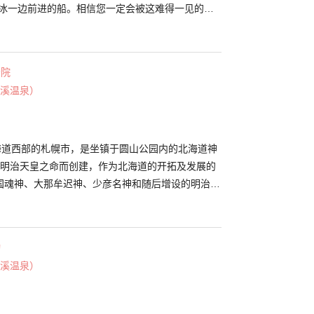
流冰一边前进的船。相信您一定会被这难得一见的壮
 船上2层是客房和展望甲板。客房内有贩卖特色玩具
展望甲板上可以一望茫茫无际的流冰景象。此处海风
穿着保暖的衣物来访。 有机会您还能看到伫足在冰
寺院
。如海豹等海兽类和虎头海雕等鸟类等。 网走港内
溪温泉）
”也是一大看点。据说以北海道为主要居住地的原住民
为他们的守护神。
北海道西部的札幌市，是坐镇于圆山公园内的北海道神
年受明治天皇之命而创建，作为北海道的开拓及发展的
国魂神、大那牟迟神、少彦名神和随后增设的明治天
境内的末社“开拓神社”还供奉有37个北海道开拓功
有北海道神宫和开拓神社这两种，无论哪种都可在神
。 盛开于春天的樱花和梅花也很值得一看，公园里
动
吉野等一千多棵樱花树。参拜后还可在西停车场附近
溪温泉）
”小憩，并品尝煎茶和店内限定的烤年糕“判官
月的“札幌祭”热闹非凡，札幌市内各地彩车和身着平安时
，1,000多人参加的场面极为壮观。由于北海道神