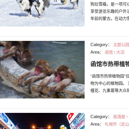
宫距离同为札幌观光
狗拉雪橇，是一项可
客前来参观，整个会
享受游览乐趣的户外
年前的蒙古。在动力
现在不只是在日本国
场所是在北海道的深
要有桦太犬，西伯利
Category：
主题公
队方法主要有两种，
Area：
函馆 / 大沼
冬季，时速达15千
在自然中游览的体验
函馆市热带植
“函馆市热带植物园
物为中心的植物园。 
槿花、九重葛等大众
天，您也可以观赏到
卡丁车游乐场、儿童
全家都可尽情游玩。
Category：
居酒屋
的话，您就可以体验
Area：
札幌市（定山
温泉，可以看到猴子