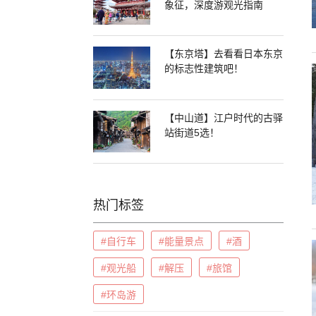
象征，深度游观光指南
【东京塔】去看看日本东京
的标志性建筑吧！
【中山道】江户时代的古驿
站街道5选！
热门标签
#自行车
#能量景点
#酒
#观光船
#解压
#旅馆
#环岛游