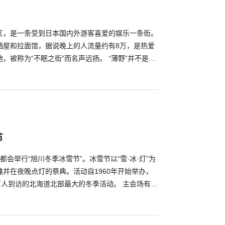
区，是一条受到日本国内外游客喜爱的娱乐一条街。
酒屋和拉面馆，据说晚上的人流量约有8万，是热爱
，被称为“不眠之街”而名声远扬。 “薄野”并不是一
向西一街区到西六街区之间，南北向南4街到南9街的
乐一条街，但治安相对良好，几名女性游客也可以放
野观光协会的官方主页上可以搜索价位和按种类查找
动
店铺中选出一家您最中意的！
节
都会举行“旭川冬季冰雪节”。冰雪节以“雪·冰·灯”为
并在夜晚点灯的祭典。活动自1960年开始举办，
万人到访的北海道北部最大的冬季活动。 主会场有旭
公园两处，旭桥湖畔的看点是这里展示着世界最大规
将点亮彩灯，可以看到五光十色的幻想般地光景。另
的滑雪台和雪皮艇、规模巨大的雪迷宫等设施。 平和