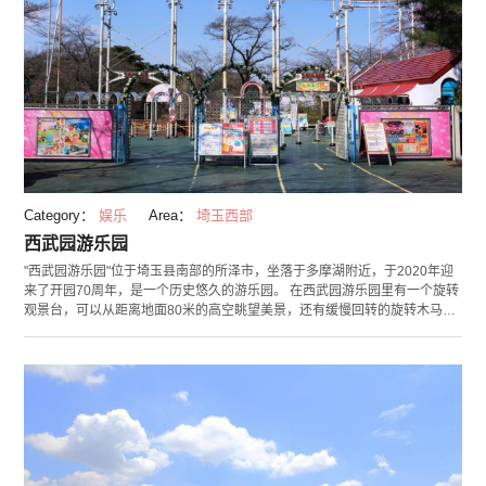
Category：
娱乐
Area：
埼玉西部
西武园游乐园
"西武园游乐园"位于埼玉县南部的所泽市，坐落于多摩湖附近，于2020年迎
来了开园70周年，是一个历史悠久的游乐园。 在西武园游乐园里有一个旋转
观景台，可以从距离地面80米的高空眺望美景，还有缓慢回转的旋转木马等
丰富的游乐设施，受到了各个年龄层的欢迎。有的游乐设施即便在雨天也可
游玩，所以不必担心天气，任何时候都可尽兴畅游。此外，园内设有多家餐
厅，可使您安心用餐和休息。这是一个可以尽情游玩一天的观光景点。夏天
还开放游泳池，游客很多，热闹非凡。 晚上举办夜间活动“灯光秀”。色彩缤
纷的照明为园内增添了色彩，营造出梦幻般的氛围。部分游乐设施在夜间也
开放，从摩天轮可以俯瞰整个游乐园。