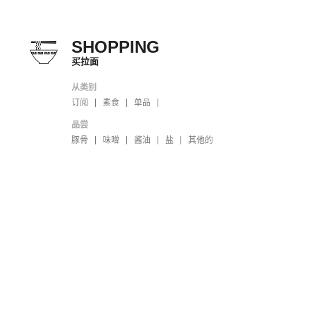
SHOPPING
买拉面
从类别
订阅
素食
单品
品尝
豚骨
味噌
酱油
盐
其他的