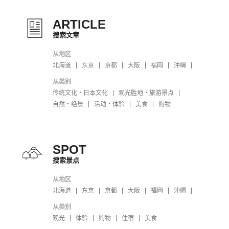
ARTICLE
搜索文章
从地区
北海道
东京
京都
大阪
福岡
沖縄
从类别
传统文化・日本文化
观光胜地・旅游景点
自然・绝景
活动・体验
美食
购物
SPOT
搜索景点
从地区
北海道
东京
京都
大阪
福岡
沖縄
从类别
观光
体验
购物
住宿
美食