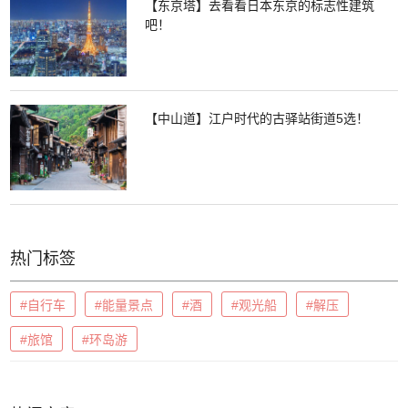
【东京塔】去看看日本东京的标志性建筑
吧！
【中山道】江户时代的古驿站街道5选！
热门标签
#自行车
#能量景点
#酒
#观光船
#解压
#旅馆
#环岛游