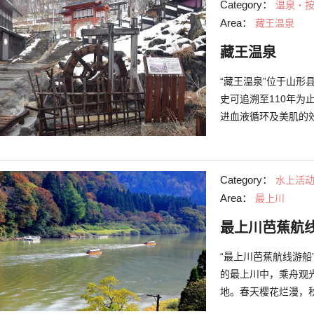
Category：
温泉・
现在也有小船在运行
Area：
藏王温泉
色。从12月到3月
的“被炉船”登场运
藏王温泉
用当地食材做成的便
“藏王温泉”位于山形
史可追溯至110年为止，是山形市的
进血液循环及美肌的
汤温泉设施，即使不住宿也能
的人，则推荐您“巡
偶──木芥子身上贴上
Category：
水上活
服务喔。在藏王观光谘
Area：
最上川
“田中Kokeshi屋
妨试着制作独创的伴手礼来
最上川芭蕉航
也设有滑雪场及藏王
冰，因此请务必试着
“最上川芭蕉航线游
的最上川中，乘舟观
地。春天樱花烂漫，
景观，同时这里也作