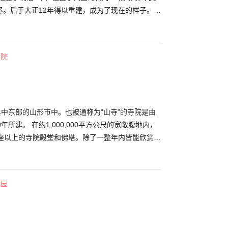
尽。后于大正12年得以重建，成为了现在的样子。在
社时，许多米泽市民不仅捐赠了金钱，还协助帮忙运
内有一个名为“稽照殿”的珍宝馆，里面展出与上杉谦
每年4月29日举办例行祭祀外，上杉神社还是米泽市
寺院
”和“上杉雪灯笼节”的举办地点。
县中东部的山形市中。也被通称为“山寺”的寺院是由
00平方公尺的宽敞腹地内，
0座以上的寺院殿堂和佛塔。除了一整年内皆能欣赏到
此处的魅力之一外，活跃于江户时代的俳句诗人松尾
并留下名句。在腹地内也能看到芭蕉及其弟子曾良的
庭园
充满历史气息的建筑物。位于路线终点处的“五大
建筑物。由于此殿堂宛如突出断崖般伫立着，因此也
一览无遗。