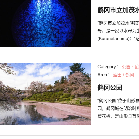
鹤冈市立加茂
“鹤冈市立加茂水族馆
母，是一家以水母为主
(Kuranetariu
还有生态魅力的相关
(Kurage Dream T
等，为了让游客更熟悉
Category：
公园・
鱼区”等展示水母以外
Area：
酒田 / 鹤冈
象海豹2种海豹悠然自
类”表演“鳍足动物的
鹤冈公园
开各种技巧的样子，
“鹤冈公园”位于山形
园，鹤冈城在明治时期
樱花树，是山形县首
现在这里已成为了鹤
集于此。有很多人来