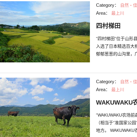
分热闹。 公园内有除
Category：
自然・
点，其中包括“鹤冈
Area：
最上川
利亚雕像。
四村梯田
“四村梯田”位于山
入选了日本精选百大梯田。 四村不是地名，而是周围
郁郁葱葱的山沟里，
春天注满水后的梯田
景色让人陶醉其中，
在下去令人担忧，但
Category：
自然・
里会举办点亮约1,2
Area：
最上川
加这个在梦幻般氛围
WAKUWAK
“WAKUWAKU农
（相当于“准国家公
地方。 WAKUWA