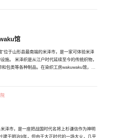
天气不好。享受船夫的歌声，并且可以和船夫轻松交
力之处。乘船时间虽然长达一个小时，但一眨眼的功
可以预订盒饭，您可以体验边用餐边坐船，体验顺流
船地点草薙港的“川之站・最上峡草薙”提供使用当地
富的山形特产，可让您尽情品味山形的魅力。
waku馆
aku馆”位于山形县最南端的米泽市，是一家可体验米泽
的设施。 米泽织是从江户时代延续至今的传统织物，
和包类等各种制品。在染织工房wakuwaku馆，可
红花染色体验”切身感受米泽织的魅力。 织物体验可选
作具有独特风格的杯垫或台布，而红花染色体验可使
红花，对手绢或围巾进行染色。另外，还有传统工艺
寺院
座，以及面向高水平人士的制作围巾或手提包的讲
外，这里，还出售用米泽织制作的包和小包类等，建
找伴手礼可顺便到访。
形县米泽市，是一座把战国时代名将上杉谦信作为神明
神社建于明治9年，但由于大正时代的一场大火，几乎