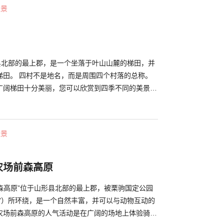
了有“藤泽周平纪念馆”，附近还有许多鹤冈的观光景
佳景
天主教教堂”，在那里您可以欣赏到日本唯一的黑色玛
形县北部的最上郡，是一个坐落于叶山山麓的梯田，并
四个村落的总称。
广阔梯田十分美丽，您可以欣赏到四季不同的美景。
闪闪发光，秋天水稻的果实被染成黄色，这样的绝美
流连忘返。虽然由于居民的老龄化，梯田能否继续存
现在梯田由保护委员会精心管理。 此外，在夏季这
佳景
00支蜡烛的“萤火虫火音乐会”，每年都有很多人来参
中举行的音乐会，场面十分热闹。
U农场前森高原
场前森高原”位于山形县北部的最上郡，被栗驹国定公园
园”）所环绕，是一个自然丰富，并可以与动物互动的
KU农场前森高原的人气活动是在广阔的场地上体验骑