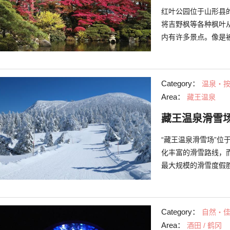
红叶公园位于山形县的
将吉野枫等各种枫叶
内有许多景点。像是被称
字“心”字相似而闻
同时，这里设置了“清
馆，与茶室的“宝红
Category：
温泉・
针对一般游客，茶室也
Area：
藏王温泉
的名称，这是一个以
子较小，也是吉野枫
藏王温泉滑雪
枫叶。
“藏王温泉滑雪场”
化丰富的滑雪路线，
最大规模的滑雪度假
路线，各种路线应有尽
月、2月时会变成一
（火把）滑雪等等，
Category：
自然・
场位于藏王温泉涌出
Area：
酒田 / 鹤冈
缓解运动后的疲劳。