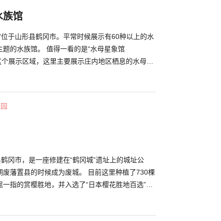
水族馆
”位于山形县鹤冈市。平常时候展示有60种以上的水
题的水族馆。 值得一看的是“水母星象馆
mu)）”这个展示区域，这里主要展示庄内地区栖息的水母，
解说。以及点亮梦幻灯光的水槽“水母梦幻剧场
heater)”与介绍水母成长过程的“水母吧(Kuragebar)”等
水母而费尽心思。 此外，也有“淡水鱼区”、“海水
庭园
鱼类的区域。在“海豹池”也可以欣赏大齿斑海豹与北
得的姿态。 在其他水族馆少有机会能看到的“鳍足
时间”也是受欢迎的活动之一。海狮与海豹们熟练地展
让小孩和大人都深受吸引。
县鹤冈市，是一座修建在“鹤冈城”遗址上的城址公
废藩置县的时候成为废城。 目前这里种植了730棵
屈一指的赏樱胜地，并入选了“日本樱花胜地百选”。
冈市的文化中心，研究所、研究生院以及神社等都汇
这里游览各个设施，或是在公园散步，人来人往，十