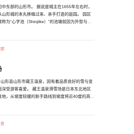
中东部的山形市。 据说是城主在1655年左右时，
从山形城的本丸移植过来、亲手打造的庭园。 园区
为“心字池（Shinjiike）”的池塘就因为外型与文
名，是一处值得细细品味又能感受四季风情的好地方。
风堂”以及“宝红庵”。“清风堂”作为市民活动中心的分
庵”时常共同举办茶道、插花、歌谣等各式文艺活动。
按摩
有设立特别席，仅要500日元即可品茶。 如同庭园
枫叶而广为人知的公园。相较于一般的枫叶这里的叶
的一大特征。你可以在这里一次看到各种不同类型的
场
位于山形县山形市蔵王温泉，因有着品质良好的雪与变
而深受游客喜爱。 藏王温泉滑雪场是日本东北地区
胜地，从坡度较缓的新手路线到坡度将近40度的高手
有。另外，海拔高度超过1,700公尺的山顶附近在1
片广阔的树冰原。夜晚有树冰的点灯、烟火、松明
雪白的地面上灯光闪耀的活动种类繁多。 这座滑雪
佳景
之地，各位在尽情享受雪上活动后，可以在藏王温泉