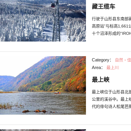
藏王缆车
行驶于山形县东南部藏
高原站”与标高1,661公尺“藏
十个沼泽形成的“IRO
等，许多充满自然景
野岳、刈田岳的登山口。 夏天的新绿及秋天的红叶等，能通
美丽光景的藏王缆车
Category：
自然・
到白雪妆点而形成的
Area：
最上川
叹不已。夜间行驶时
最上峡
最上峡位于山形县北
公里的溪谷中。最上
代的俳句诗人松尾芭
因此最上川也被称为
山红叶，冬季银装素
荐项目。在很久以前