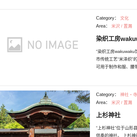
屋顶，所以不用在意
谈都是这项活动的魅
Category：
文化
夫就过去了。此外还
Area：
米沢 / 置瀃
而下的乐趣。 位于下
食材烹制的菜肴和丰
染织工房waku
“染织工房wakuw
市传统工艺“米泽织”
可用于制作和服、腰带
通过“织物体验”和“
择喜欢织线颜色，制
用作为山形县县花的
Category：
神社・
师直接传授的染织讲
Area：
米沢 / 置瀃
座。 除实际体验以
议来米泽时，如要寻
上杉神社
“上杉神社”位于山
供奉的神社。 上杉