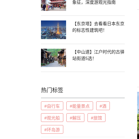
象征，深度游观光指南
【东京塔】去看看日本东京
的标志性建筑吧！
【中山道】江户时代的古驿
站街道5选！
热门标签
#自行车
#能量景点
#酒
#观光船
#解压
#旅馆
#环岛游