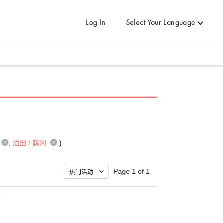
Log In
Select Your Language
酒田 / 鹤冈
)
Page 1 of 1
动