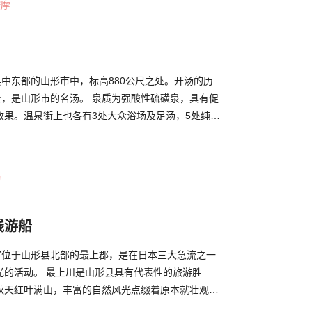
按摩
，在1个小时内可以欣赏河川两岸壮大而美丽的景
末，可以一边窝在暖呼呼的被炉中，一边欣赏冬日景色
行，在船上还可以在欣赏最上峡的佳景的过程中一边享
当。
县中东部的山形市中，标高880公尺之处。开汤的历
名汤。 泉质为强酸性硫磺泉，具有促
效果。温泉街上也各有3处大众浴场及足汤，5处纯泡
轻松享受泡汤乐趣。 希望能巡游多处温泉
汤木芥子”。此为在包含山形县的东北地方中的传统人
能周游加盟旅馆温泉的“巡汤贴纸”，可是非常超值的
动
询所中以1,300日圆贩售着。此外，在温泉街上的
”中，能将购买的“巡汤木芥子”带到此处进行插图体验。不
作为造访藏王温泉的纪念吧。 藏王温泉周边
线游船
缆车等充实的活动设施。冬天也能欣赏别具特色的树
要造访此处喔！
船”位于山形县北部的最上郡，是在日本三大急流之一
光的活动。 最上川是山形县具有代表性的旅游胜
秋天红叶满山，丰富的自然风光点缀着原本就壮观的
为源义经和松尾芭蕉曾经来访的地方而闻名。小船有