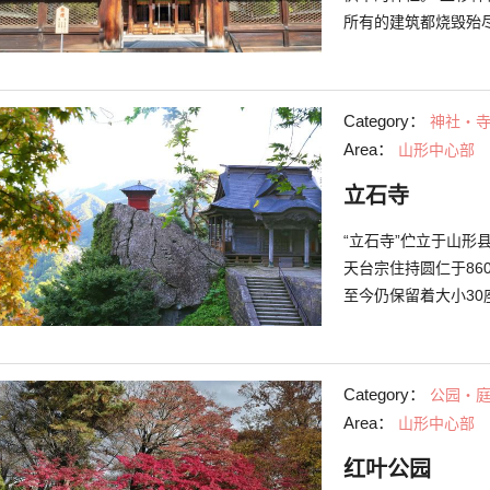
所有的建筑都烧毁殆
重建因大火烧坏的神
输木材和石材。神社
信有关的资料。 除了
Category：
神社・
大型祭典“米泽上杉节
Area：
山形中心部
立石寺
“立石寺”伫立于山形
天台宗住持圆仁于860年所建。 在约1,000,0
至今仍保留着大小3
丰富自然的立地也是
芭蕉也曾造访此地，
雕像。 在踏上约1,015阶石阶前进的参拜路线中，也能沿路漫步并观赏境
Category：
公园・
内的重要文化财产等
Area：
山形中心部
堂”，是设有舞台的
能将山麓地带的街景
红叶公园