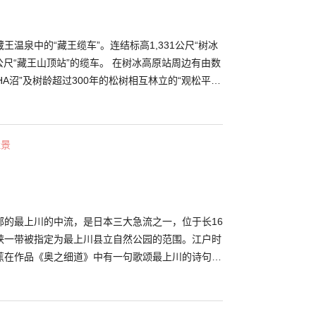
王温泉中的“藏王缆车”。连结标高1,331公尺“树冰
王山顶站”的缆车。 在树冰高原站周边有由数
HA沼”及树龄超过300年的松树相互林立的“观松平”
观的观光景点。从藏王山顶站能前往进入藏王山、熊
过四季欣赏
。其中最为推荐的是冬天时期。周遭林立着一整片受
佳景
树冰。大自然的神秘相互交织而成景色，美得令人赞
，能欣赏到一整片树冰在点灯下所形成的梦幻世界。
部的最上川的中流，是日本三大急流之一，位于长16
峡一带被指定为最上川县立自然公园的范围。江户时
蕉在作品《奥之细道》中有一句歌颂最上川的诗句，
“芭蕉线”春季山樱绽放，夏季两岸绿意盎然。秋季满
裹，美得令人屏息。 漂流是来最上峡游玩的一大推
，最上峡一带，漂流就是一种受到喜爱的交通方式。