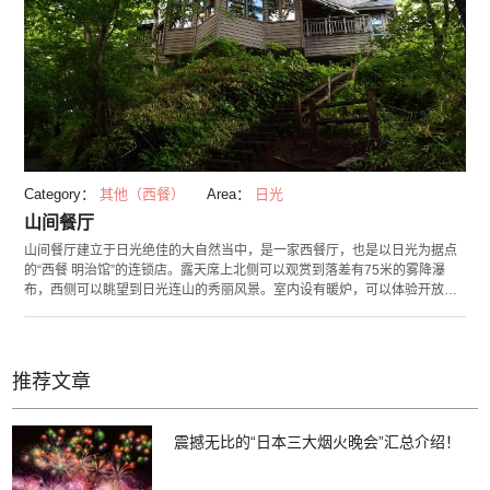
Category：
其他（西餐）
Area：
日光
山间餐厅
山间餐厅建立于日光绝佳的大自然当中，是一家西餐厅，也是以日光为据点
的“西餐 明治馆”的连锁店。露天席上北侧可以观赏到落差有75米的雾降瀑
布，西侧可以眺望到日光连山的秀丽风景。室内设有暖炉，可以体验开放式
就餐的乐趣。菜点以烤肉为中心，集结了北欧风格菜量丰厚的各式菜单和甜
品。还推出受游客喜爱的季节限定菜单。推荐您在这里绝佳的自然风景中体
验美味带来的乐趣。
推荐文章
震撼无比的“日本三大烟火晚会”汇总介绍！