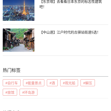
【东京塔】去看看日本东京的标志性建筑
吧！
【中山道】江户时代的古驿站街道5选！
热门标签
#自行车
#能量景点
#酒
#观光船
#解压
#旅馆
#环岛游