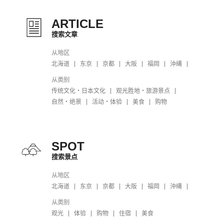
ARTICLE
搜索文章
从地区
北海道
东京
京都
大阪
福岡
沖縄
从类别
传统文化・日本文化
观光胜地・旅游景点
自然・绝景
活动・体验
美食
购物
SPOT
搜索景点
从地区
北海道
东京
京都
大阪
福岡
沖縄
从类别
观光
体验
购物
住宿
美食