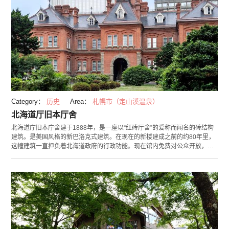
Category：
历史
Area：
札幌市（定山溪温泉）
北海道厅旧本厅舍
北海道庁旧本庁舍建于1888年，是一座以“红砖厅舍”的爱称而闻名的砖结构
建筑。是美国风格的新巴洛克式建筑。在现在的新楼建成之前的约80年里，
这幢建筑一直担负着北海道政府的行政功能。现在馆内免费对公众开放，展
览着追溯北海道历史的资料。正门前的大片绿植也是一大看点。厅舍到夜晚
也会点灯，请务必来看看。