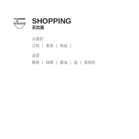
SHOPPING
买拉面
从类别
订阅
素食
单品
品尝
豚骨
味噌
酱油
盐
其他的