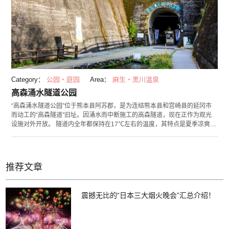
Category：
公园・庭园
Area：
麻生・黑川温泉
高森涌水隧道公园
“高森涌水隧道公园”位于熊本县阿苏郡，是为连结熊本县和宫崎县的延冈市
而动工的“高森隧道”旧址。因涌水而中断施工的高森隧道，现在正作为观光
设施对外开放。 隧道内全年都保持在17℃左右的温度，其特点是夏季凉爽冬
季暖和。内部修建有步行道，还特设有可呈现出各种新奇动作的“水珠喷
泉”，另外还可在7月欣赏到七夕装饰，12月欣赏到圣诞节光雕投影等各种不
同季节的展示。公园深处可遇到水源，用舀子去试饮一番这里涌出的泉水如
何？ 隧道外还设置有水之资料馆“涌水馆”，除了高森隧道的历史以外，还可
推荐文章
学习了解有关水的重要性和环境问题等。
震撼无比的“日本三大烟火晚会”汇总介绍！