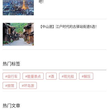
吧！
【中山道】江户时代的古驿站街道5选！
热门标签
#自行车
#能量景点
#酒
#观光船
#解压
#旅馆
#环岛游
热门文章