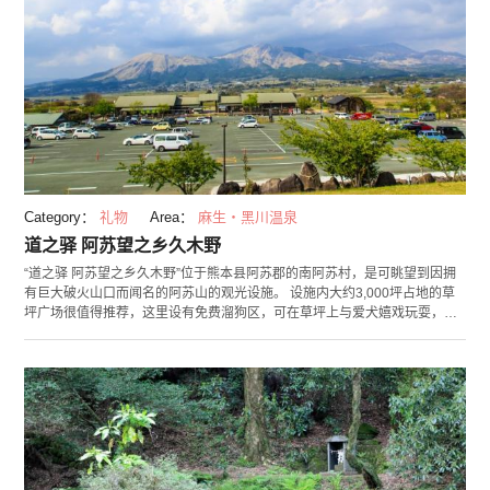
Category：
礼物
Area：
麻生・黑川温泉
道之驿 阿苏望之乡久木野
“道之驿 阿苏望之乡久木野”位于熊本县阿苏郡的南阿苏村，是可眺望到因拥
有巨大破火山口而闻名的阿苏山的观光设施。 设施内大约3,000坪占地的草
坪广场很值得推荐，这里设有免费溜狗区，可在草坪上与爱犬嬉戏玩耍，享
受休闲时光。 “用餐处好味馆（食事処あじわい館）”和“赤牛馆（あか牛の
館）”，可品尝到使用当地产食材的乡土料理以及使用阿苏名物赤牛的烤肉和
咖喱。天气晴好时，还可在露台席位边眺望阿苏全景边享受用餐。物产店“用
餐处好味馆（食事処あじわい館）”还销售有南阿苏久木野地区的名产荞麦面
和用设施内的水车捣出的当地产大米。 附近还有四季之森温泉、木之香汤温
泉和Greenpia南阿苏温泉等温泉设施。在旅途疲乏时去小憩一下如何？