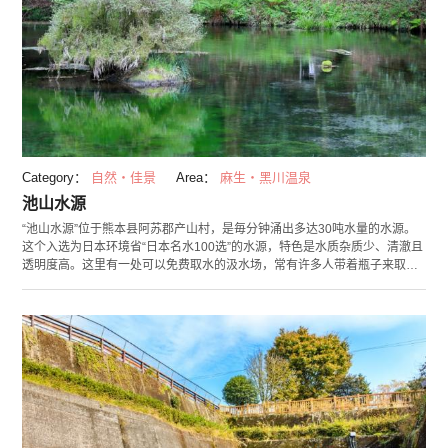
Category：
自然・佳景
Area：
麻生・黑川温泉
池山水源
“池山水源”位于熊本县阿苏郡产山村，是毎分钟涌出多达30吨水量的水源。
这个入选为日本环境省“日本名水100选”的水源，特色是水质杂质少、清澈且
透明度高。这里有一处可以免费取水的汲水场，常有许多人带着瓶子来取
水，这里也因而热闹不已。水源地附近被树齢据说有200年以上的大树包
围，走近一步就能感受到四周沁凉又纯净的空气。池水中央与对岸祭祀着水
之神，据说“无论任何干旱，此处水源都取之不尽用之不竭”。 产山村还有内
行人才知道的绝景“扇棚田”以及视野辽阔的“一覧三山之台”等许多值得一看之
处，是可以尽情享受大自然的绝佳地点。