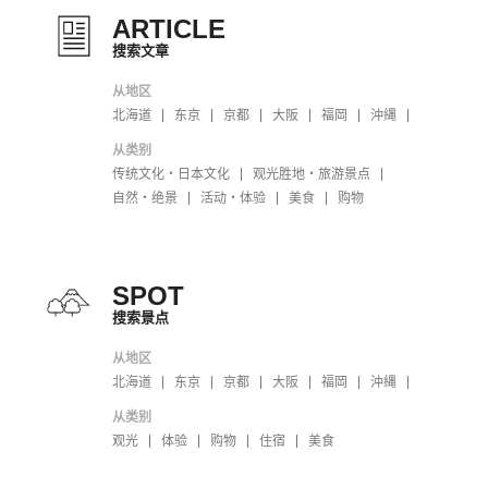
ARTICLE
搜索文章
从地区
北海道
东京
京都
大阪
福岡
沖縄
从类别
传统文化・日本文化
观光胜地・旅游景点
自然・绝景
活动・体验
美食
购物
SPOT
搜索景点
从地区
北海道
东京
京都
大阪
福岡
沖縄
从类别
观光
体验
购物
住宿
美食