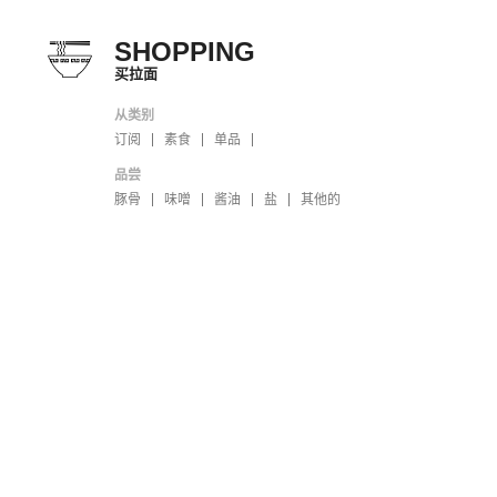
SHOPPING
买拉面
从类别
订阅
素食
单品
品尝
豚骨
味噌
酱油
盐
其他的