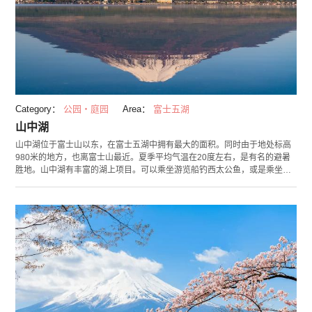
Category：
公园・庭园
Area：
富士五湖
山中湖
山中湖位于富士山以东，在富士五湖中拥有最大的面积。同时由于地处标高
980米的地方，也离富士山最近。夏季平均气温在20度左右，是有名的避暑
胜地。山中湖有丰富的湖上项目。可以乘坐游览船钓西太公鱼，或是乘坐水
陆两用车进行水上环游。此外还提供游艇和垂钓需要的所有物品。周围的山
中湖花之都公园，四季都有鲜花盛开，特别是夏季以富士山为背景的向日葵
妆点了公园的一面。