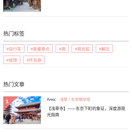
热门标签
#自行车
#能量景点
#酒
#观光船
#解压
#旅馆
#环岛游
热门文章
Area：
浅草 / 东京晴空塔
【浅草寺】——东京下町的象征，深度游观
光指南