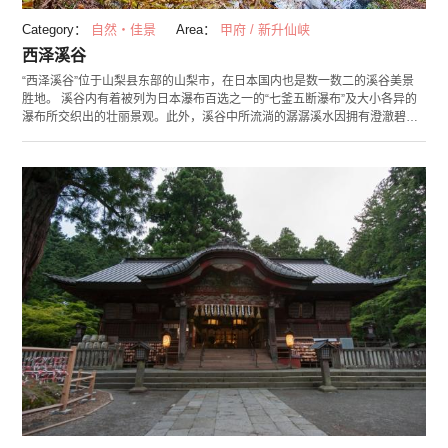
Category：
自然・佳景
Area：
甲府 / 新升仙峡
西泽溪谷
“西泽溪谷”位于山梨县东部的山梨市，在日本国内也是数一数二的溪谷美景
胜地。 溪谷内有着被列为日本瀑布百选之一的“七釜五断瀑布”及大小各异的
瀑布所交织出的壮丽景观。此外，溪谷中所流淌的潺潺溪水因拥有澄澈碧蓝
的水质，被选为“水源之森百选”和“平成名水百选”之一。谷内设有漫游步道，
可供游客们在此欣赏四季更迭变化的各种美丽景致。5月的杜鹃花、秋天火红
的枫叶等景色都吸引了络绎不绝的观光客。除了季节美景外，丰富的负离子
也让西泽溪谷成为人气的森林浴地点，更被证实具有让人放松身心的效果
呢！ 西泽溪谷的隐藏美食中最出名的就是由溪谷内采集的艾草所制成的“草
粿”。这道特产的人气程度，可是让不少人从远方特地来此，只为品尝这纯天
然无添加的点心。请各位造访西泽溪谷时千万不要错过！