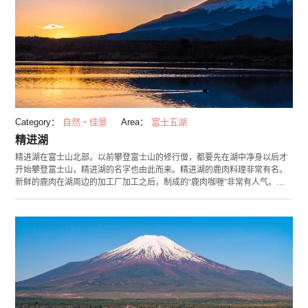
Category：
自然・佳景
Area：
富士五湖
精进湖
精进湖在富士山北部。以前攀登富士山的修行僧，都要先在湖中净身以后才
开始攀登富士山，精进湖的名字也由此而来。精进湖的鹿肉料理非常有名。
新鲜的鹿肉在湖周边的加工厂加工之后，制成的“鹿肉咖喱”非常有人气。精
进湖以前，因美丽的景观和清澈的空气也被称为“东方瑞士”。在这里不仅可
以品味到大自然的魅力，相信身心也都会得到满足。