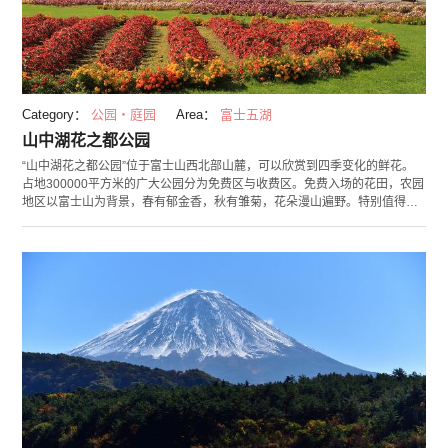
Category：
公园・庭园
Area：
富士五湖
山中湖花之都公园
“山中湖花之都公园”位于富士山西北部山麓，可以欣赏到四季变化的鲜花。
占地300000平方米的广大公园分为免费区与收费区。免费入场的花田，农园
地区以富士山为背景，春有郁金香，秋有雏菊，花朵漫山遍野。特别值得一
看的是八月中旬开放的向日葵。大片的向日葵田铺展开来，衬着远处的富士
山，煞是好看。 收费区的清流之里有着设有大量水上游乐设施的“水上游乐
场”，全天开放的温室“花之巨蛋furara”等诸多亲子同乐的游乐设施。可以全
家共享欢乐时光。