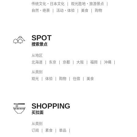
传统文化・日本文化
观光胜地・旅游景点
自然・绝景
活动・体验
美食
购物
SPOT
搜索景点
从地区
北海道
东京
京都
大阪
福岡
沖縄
从类别
观光
体验
购物
住宿
美食
SHOPPING
买拉面
从类别
订阅
素食
单品