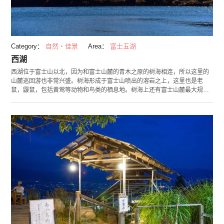
Category：
自然・佳景
Area：
富士五湖
西湖
西湖位于富士山以北，因为和富士山麓的青木之原的树海相连，所以这里的
山麓巡回游也非常兴盛。树海形成于富士山喷出的溶岩之上，这里也是老
鼠，鼹鼠，包括黄莺等动物和鸟类的栖息地。树海上还有富士山麓最大规模
的蝙蝠洞，实际在其中探索的话，可以就近观察到蝙蝠。今年，在西湖发现
了已经灭绝的国鳟鱼，使这里成为了人们热议的话题。