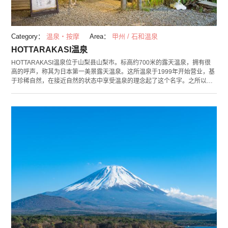
Category：
温泉・按摩
Area：
甲州 / 石和温泉
HOTTARAKASI温泉
HOTTARAKASI温泉位于山梨县山梨市。标高约700米的露天温泉，拥有很
高的呼声，称其为日本第一美景露天温泉。这所温泉于1999年开始营业，基
于珍稀自然，在接近自然的状态中享受温泉的理念起了这个名字。之所以被
称为日本第一美景露天温泉，是因为其眼下可以看到的甲府盆地和其背后耸
立着的富士山的美景。能一同收入如此美景的温泉十分少见。
HOTTARAKASI温泉分为“ACCHI（那边）之汤”和“KOCCHI（这边）之汤”，
ACCHI之汤在日出前1小时开始营业，运气好的话还能在这里看到云海。