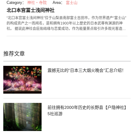
Category：
神社・寺院
Area：
富士山
北口本宫冨士浅间神社
“北口本宫冨士浅间神社”位于山梨县南部富士吉田市，作为世界遗产“富士山”
的构成资产之一而闻名，是和拥有1900年以上歴史的日本武尊有渊源的神
社。 据说此神社会庇佑结缘与恋爱成功，作为能量景点吸引许多观光客造
访，十分热闹。神社自古以来作为富士山信仰的中心而繁荣，17世纪的宗教
信仰组织“富士讲”捐款建造的社殿保存至今。豪华绚烂的桃山样式的本殿与
西宫本殿、武田信玄建造的东宫本殿是必看之处。 树齢1000年的御神木“冨
士太郎杉”与富士山登山路线的吉田口登山道的起点──“登山门”也值得一看。
推荐文章
毎年8月26〜27日为镇压富士山火山爆发而举办的镇火祭“吉田的火祭”是日本
三奇祭之一。约80根巨大的松明（火把）旺盛燃烧，整座神社境内被庄严的
气氛所包围。
震撼无比的“日本三大烟火晚会”汇总介绍！
前往拥有2000年历史的长野县【户隐神社】
5社巡游