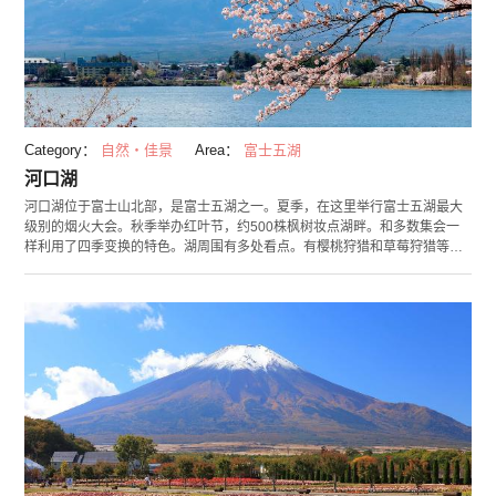
Category：
自然・佳景
Area：
富士五湖
河口湖
河口湖位于富士山北部，是富士五湖之一。夏季，在这里举行富士五湖最大
级别的烟火大会。秋季举办红叶节，约500株枫树妆点湖畔。和多数集会一
样利用了四季变换的特色。湖周围有多处看点。有樱桃狩猎和草莓狩猎等水
果采摘活动，深受有孩子的家庭喜爱。其他，有富含刺激挑战的游乐园“富士
急高原”，可以制作专属八音盒的“河口湖八音盒之森美术馆”等，无论男女老
幼，一年之中都可以玩乐其中。