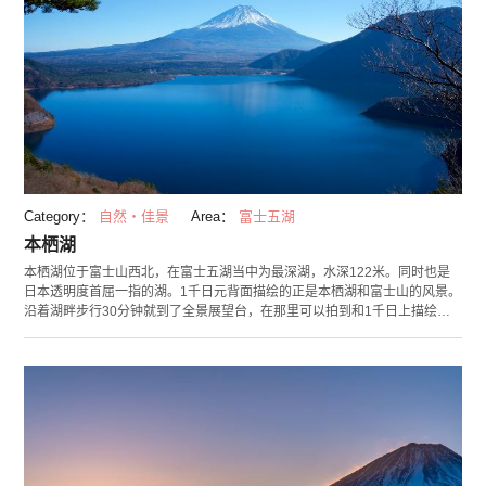
Category：
自然・佳景
Area：
富士五湖
本栖湖
本栖湖位于富士山西北，在富士五湖当中为最深湖，水深122米。同时也是
日本透明度首屈一指的湖。1千日元背面描绘的正是本栖湖和富士山的风景。
沿着湖畔步行30分钟就到了全景展望台，在那里可以拍到和1千日上描绘的
原样的风景。探索树海的生态旅行和独木舟体验，可以接触到原始生态的自
然。同时，还可以参加潜水和跳水活动，探索清澈透明的本栖湖的魅力。