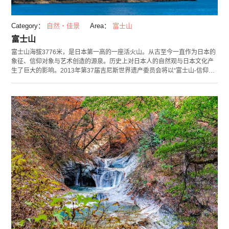
Category：
自然・佳景
Area：
富士山
富士山
富士山海拔3776米，是日本第一高的一座活火山。从古至今一直作为日本的
象征、信仰对象与艺术创造的源泉。历史上对日本人的自然观与日本文化产
生了巨大的影响。2013年第37届吉尼斯世界遗产委员会将以“富士山-信仰的
对象与艺术源泉”之名登录世界遗产名录。并且其周边的神社·湖泊等也因其
具有作为信仰的对象与艺术源泉的价值，构成了“富士山世界遗产构成资
产”。 位于森林界限的富士山五合目停车场，也被称为天地之境。这里于4月
中旬～12月中旬期间会有很多小店铺出店，除了在附近散步，这里还是夏天
攀登富士山（7月1日～9月中旬）的起点。