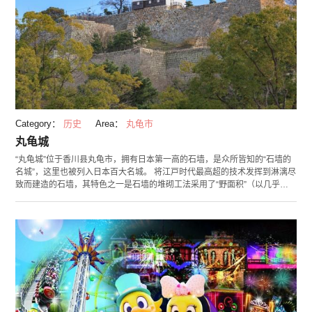
Category：
历史
Area：
丸龟市
丸龟城
“丸龟城”位于香川县丸龟市，拥有日本第一高的石墙，是众所皆知的“石墙的
名城”，这里也被列入日本百大名城。 将江戸时代最高超的技术发挥到淋漓尽
致而建造的石墙，其特色之一是石墙的堆砌工法采用了“野面积”（以几乎毫
无加工的石块堆砌）、和边角的“算木积”等等，以多种堆砌方式建造而成。
接近石墙顶端近似垂直、称作“扇形倾斜”的整齐石墙，高达4层，4层加起来
高度几乎超过60公尺。 天守阁是现存十二天守（天守：具有了望、指挥的功
能的城内最高建筑物）之一，江戸时代的样貌依然保存至今，是非常贵重的
木造天守阁。由三层楼所构成的天守被指定为日本的国家重要文化财产。