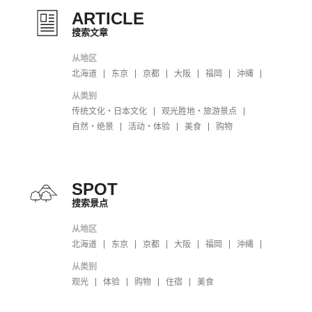
ARTICLE
搜索文章
从地区
北海道
东京
京都
大阪
福岡
沖縄
从类别
传统文化・日本文化
观光胜地・旅游景点
自然・绝景
活动・体验
美食
购物
SPOT
搜索景点
从地区
北海道
东京
京都
大阪
福岡
沖縄
从类别
观光
体验
购物
住宿
美食