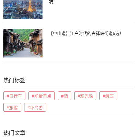
吧！
【中山道】江户时代的古驿站街道5选！
热门标签
#自行车
#能量景点
#酒
#观光船
#解压
#旅馆
#环岛游
热门文章