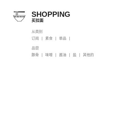
SHOPPING
买拉面
从类别
订阅
素食
单品
品尝
豚骨
味噌
酱油
盐
其他的