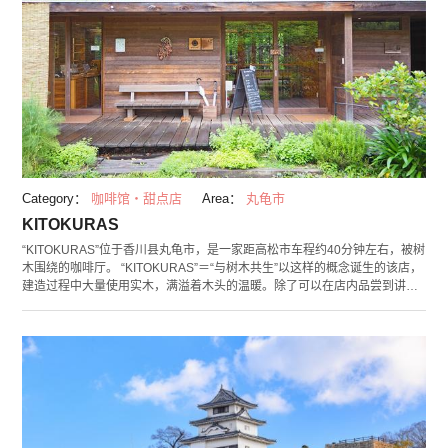
Category：
咖啡馆・甜点店
Area：
丸龟市
KITOKURAS
“KITOKURAS”位于香川县丸龟市，是一家距高松市车程约40分钟左右，被树
木围绕的咖啡厅。 “KITOKURAS”＝“与树木共生”以这样的概念诞生的该店，
建造过程中大量使用实木，满溢着木头的温暖。除了可以在店内品尝到讲究
的特制菜色之外，也可以在设于一角的日用品店购入木制的杂货。 周围树木
生长茂盛，很适合边做森林浴边品尝咖啡，享受偷得浮生半日闲的美好。店
铺旁边有设有木制游戏器材的公园，如此开放的空间，也推荐您带家人来
玩。 对面则是经营咖啡厅的木材行“山一木材”。在这边也在贩卖用木材制作
的杂货等，不妨顺路前来看看。