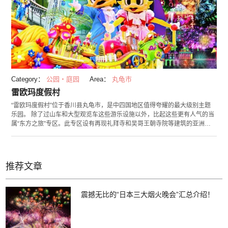
Category：
公园・庭园
Area：
丸龟市
雷欧玛度假村
“雷欧玛度假村”位于香川县丸龟市，是中四国地区值得夸耀的最大级别主题
乐园。 除了过山车和大型观览车这些游乐设施以外，比起这些更有人气的当
属“东方之旅”专区。此专区设有再现礼拜寺和吴哥王朝寺院等建筑的亚洲遗
址，在这里可体验“无需护照的海外旅行”。异国情调的建筑物背景下拍出的
照片很“上镜”，因此而大受好评。 “雷欧玛光世界”举办点灯活动，可在此享受
3D投影映射和充满奇幻色彩的极光秀等。 雷欧玛度假村还同时设有天然温泉
酒店“雷欧玛之森酒店”，可于此住宿。推荐您不妨在这里尽情享受丰富多彩
推荐文章
的游乐设施和点灯活动。 （图片提供：雷欧玛度假村）
震撼无比的“日本三大烟火晚会”汇总介绍！