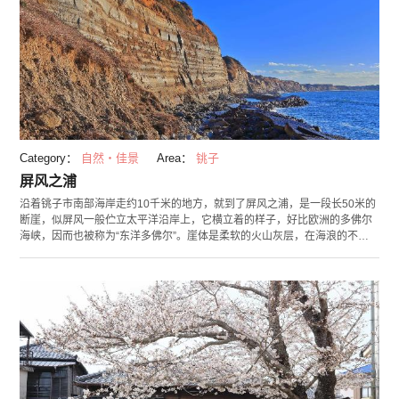
Category：
自然・佳景
Area：
铫子
屏风之浦
沿着铫子市南部海岸走约10千米的地方，就到了屏风之浦，是一段长50米的
断崖，似屏风一般伫立太平洋沿岸上，它横立着的样子，好比欧洲的多佛尔
海峡，因而也被称为“东洋多佛尔”。崖体是柔软的火山灰层，在海浪的不断
冲击下形成了现在的样子。2016年被指定为国家名胜，同时成为天然纪念
物。经常出现在电影和电视剧当中，并因广告拍摄地而闻名。顺着铫子马琳
纳海水浴场的游览步道，您可以就近观赏到屏风之浦的景色。夕阳时分，您
可以在这里看到富士山以及夕阳落入到太平洋的壮观景色。