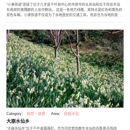
"小湊铁道"连接了位于几乎是千叶县中心的市原市的五井站和位于房总半岛
东南部的夷隅郡的上总中野站。 这是一条地方线路，其特点是红色和黄色的
双色车辆。小湊铁道不仅成为了当地居民的交通工具，而且也为当地的旅游
业增添了活力。铁路路线总长度约为39.1公里，沿线拥有丰富的自然风光，
从车窗就可尽享四季美景。此外，小湊铁道共有22个设施被列入了国家有形
登录文化财产，其中包括"五井机关区机关库及冶炼小屋"和沿线车站建筑
等。也推荐您看看沿途的车站建筑。 在小湊铁道上，上总牛久站和养老溪谷
站之间运行的"里山小火车"忠实地再现了大正时代的蒸汽机车。没有窗户的
开放式列车以每小时30公里的速度行驶。乘坐小火车瞭望小湊铁道沿线的景
色，一定会让您体验到一种特别的感觉。即便身在首都圈也可体验穿越时空
的感觉。
Category：
自然・佳景
Area：
房総半岛
大崩水仙乡
“大崩水仙乡”位于千叶县锯南町，作为可欣赏到群生水仙的名胜景点而闻