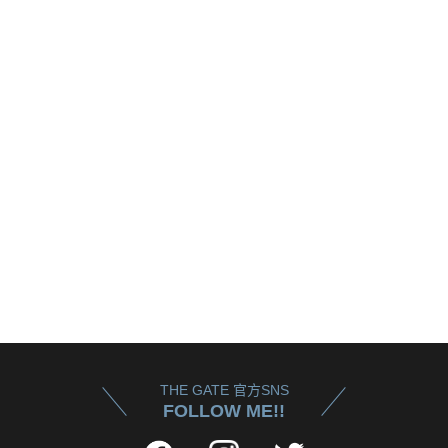
THE GATE 官方SNS
FOLLOW ME!!