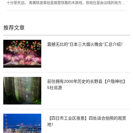
十分受欢迎。 夷偶铁道曾经是国营铁路的木原线，但现在是由沿线的地方政
府出资，由第三方运营的铁路。两节车厢的柴油列车的特点是只有司机一
人，无其他乘务员。在驶向终点大原站的路程中，可以从车窗瞭望到太平洋
的景致。此外，从3月下旬到4月上旬，盛开的油菜花田如画般展开，列车仿
佛穿越在黄色的毛绒地毯上，景色迷人。 夷偶铁道会在周末限定运行“美食列
推荐文章
车”。周六提供生鱼片列车套餐，奇数月的周日提供意大利料理套餐，偶数月
的周日提供用筷子享用的意大利料理套餐。您总能够在这里享用到时令料
理，您可以通过JTB店铺窗口或网络进行申请。
震撼无比的“日本三大烟火晚会”汇总介绍！
前往拥有2000年历史的长野县【户隐神社】
5社巡游
【四日市工业区夜景】四处适合拍照的观赏
地！