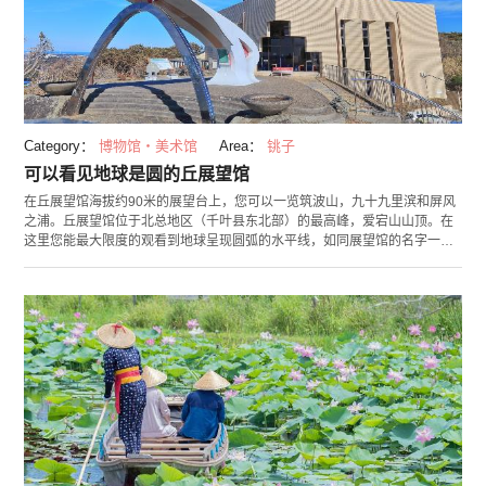
Category：
博物馆・美术馆
Area：
铫子
可以看见地球是圆的丘展望馆
在丘展望馆海拔约90米的展望台上，您可以一览筑波山，九十九里滨和屏风
之浦。丘展望馆位于北总地区（千叶县东北部）的最高峰，爱宕山山顶。在
这里您能最大限度的观看到地球呈现圆弧的水平线，如同展望馆的名字一
般，您可以切切实实的体验到“地球是圆的”。特别是落入地平线的夕阳景观
尤为美丽，晴天时闭馆时间还有可能延长至日落。建筑物内部的活动大厅里
随季节举办各式的展览会，并设有休憩角和礼品店等。