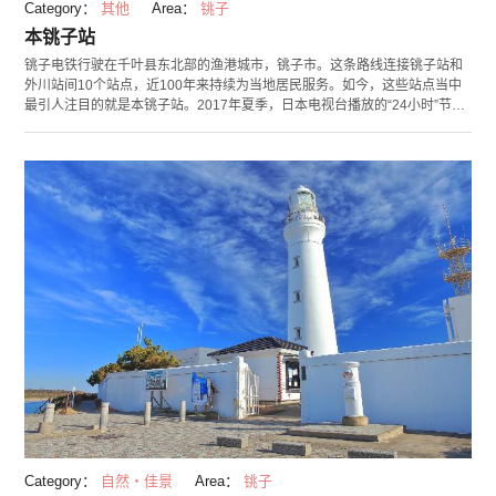
Category：
其他
Area：
铫子
本铫子站
铫子电铁行驶在千叶县东北部的渔港城市，铫子市。这条路线连接铫子站和
外川站间10个站点，近100年来持续为当地居民服务。如今，这些站点当中
最引人注目的就是本铫子站。2017年夏季，日本电视台播放的“24小时”节目
中策划了这个站点的重建工程，引起热议，成为话题。经过两天的重建工
程，老旧化严重的本铫子站重获光彩。候车室的不锈钢窗户和车站不变的大
正时期风格融合在一起，成为很有浪漫气息的一处车站。
Category：
自然・佳景
Area：
铫子