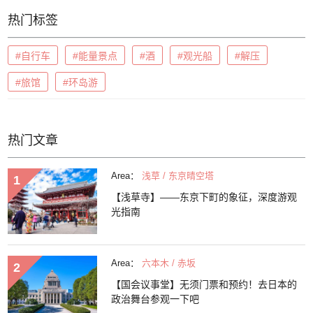
热门标签
#自行车
#能量景点
#酒
#观光船
#解压
#旅馆
#环岛游
热门文章
Area：
浅草 / 东京晴空塔
【浅草寺】——东京下町的象征，深度游观
光指南
Area：
六本木 / 赤坂
【国会议事堂】无须门票和预约！去日本的
政治舞台参观一下吧