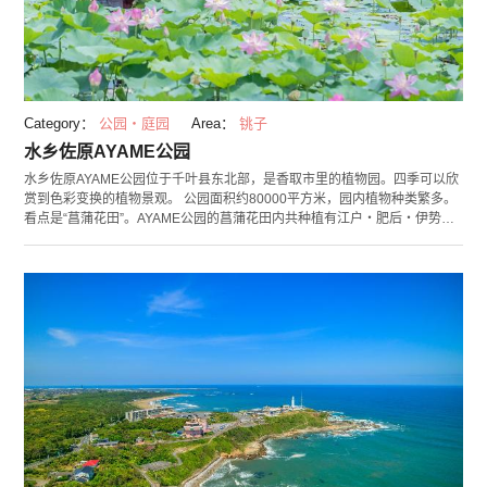
Category：
公园・庭园
Area：
铫子
水乡佐原AYAME公园
水乡佐原AYAME公园位于千叶县东北部，是香取市里的植物园。四季可以欣
赏到色彩变换的植物景观。 公园面积约80000平方米，园内植物种类繁多。
看点是“菖蒲花田”。AYAME公园的菖蒲花田内共种植有江户・肥后・伊势等
400种菖蒲花。其他，还有集齐各式品种的“莲华走廊”，可以泛舟于园内水路
上巡游的“ZAPPA舟”，春季有樱花和梅花，秋季有红叶，冬季有花和结果的
树木可以观赏，堪称“四季庭院”，看点满满。在“森林游乐场”里还有鲜花造型
的各种游客设施和小狗乐园，儿童和宠物都可以开心在大自然当中玩耍。 6
月，150万株盛开的菖蒲花会迎来“AYAMA节”，7月至8月可以观赏到300多
种莲花，届时还会举办“莲花节”。AYAME节期间商店和休憩场都会开放，可
以在其中品尝到公园特色小吃。