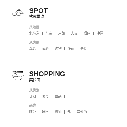
SPOT
搜索景点
从地区
北海道
东京
京都
大阪
福岡
沖縄
从类别
观光
体验
购物
住宿
美食
SHOPPING
买拉面
从类别
订阅
素食
单品
品尝
豚骨
味噌
酱油
盐
其他的