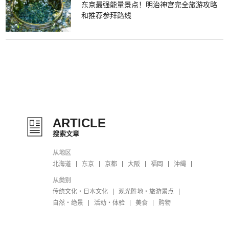
东京最强能量景点！明治神宫完全旅游攻略
和推荐参拜路线
ARTICLE
搜索文章
从地区
北海道
东京
京都
大阪
福岡
沖縄
从类别
传统文化・日本文化
观光胜地・旅游景点
自然・绝景
活动・体验
美食
购物