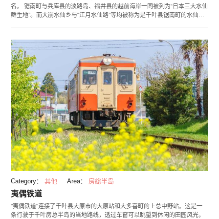
名。 锯南町与兵库县的淡路岛、福井县的越前海岸一同被列为“日本三大水仙
群生地”。而大崩水仙乡与“江月水仙路”等均被称为是千叶县锯南町的水仙名
胜之地。 从佐久间水坝周边扩散至大崩地区2.2公里的区间内种满了水仙。
花期为1月至2月上旬。一大片水仙开满可爱的小花，散发出芬芳花香。每年
1月除实施水仙的点灯活动外，还会举办“水仙庙会”。 大崩水仙乡每逢12月
中旬至1月中旬的花季，都会开展向全国各地发送水仙的“产地直供送货上门
服务”。让人足不出户，在自己家里也可欣赏到水仙花的高雅和芬芳。
Category：
其他
Area：
房総半岛
夷偶铁道
"夷偶铁道"连接了千叶县大原市的大原站和大多喜町的上总中野站。这是一
条行驶于千叶房总半岛的当地路线，透过车窗可以眺望到休闲的田园风光，