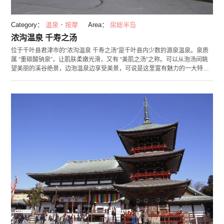
Category：
温泉・按摩
Area：
房総半岛
浓沟温泉 千寿之汤
位于千叶县君津市的“浓沟温泉 千寿之汤”是千叶县内少数的源泉温泉。泉质
属 “重碳酸钠泉”，让肌肤柔嫩光滑，又有 “美肌之汤”之称。可以从泡汤间眺
望美丽的溪谷绝景，边泡温泉边享受美景，可说是这里富有魅力的一大特
色。旁边的清水溪流广场，有每年仅3月及9月在“龟岩的洞窟”可见的绝景，
年年吸引许多访客的注目。大约花费20分钟游览的清水溪流广场，有整备良
好的散步道，散步后，前往浓沟温泉放松一下，顺便消除旅途的疲累如何
呢？