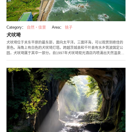
Category：
自然・佳景
Area：
铫子
犬吠埼
犬吠埼位于关东平原的最东部，面向太平洋。三面环海，可以观赏到绝佳的
景色。海角上有白色的犬吠埼灯塔。跨越茨城县和千叶县有水乡筑波国定公
园，犬吠埼属于其中一部分。自1997年犬吠埼观光酒店内喷涌出天然温泉
后，这里也成为了有名的温泉胜地。推荐的景观是面向大海的海景露天温
泉，相信在美景中泡过温泉后定会一扫您的旅途疲惫。山顶和离岛以外是日
本最早能看到日出的著名景点，每年元旦有许多游客到访。