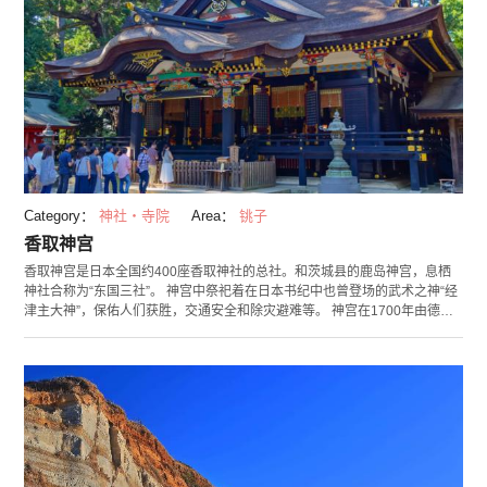
Category：
神社・寺院
Area：
铫子
香取神宫
香取神宫是日本全国约400座香取神社的总社。和茨城县的鹿岛神宫，息栖
神社合称为“东国三社”。 神宫中祭祀着在日本书纪中也曾登场的武术之神“经
津主大神”，保佑人们获胜，交通安全和除灾避难等。 神宫在1700年由德川
幕府建造，1977年被指定为日本国家重要文化遗产。本殿以黑漆为基调，配
上绿色和金色，十分艳丽。 神社内有红色的鸟居和超过1000年树龄的神树，
三本杉，作为封印地震之石自古深受人们信仰的“要石”等多处能量景点。多
有游客从远方前来拜访。 参道正面和神社内有免费停车场，神社内两所停车
场可容纳200～300多台车辆，您可以轻松驱车前往。