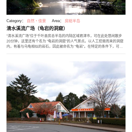
Category：
自然・佳景
Area：
房総半岛
清水溪流广场（龟岩的洞窟）
“清水溪流广场”位于千叶县房总半岛的内陆区域君津市，可在此处悠闲散步
20分钟，这里还有个名为 “龟岩的洞窟”的人气景点。以人工挖凿而来的洞窟
内，有着与乌龟相似的岩石，因此被命名为 “龟岩”。在特定的条件下，可在
此看到有如心型的光芒，这一特色让此地成为热门的观光景区。照射进洞窟
的太阳光，在一定的角度时，呈出浪漫的心型。3月春分及9月秋分前后，在
早晨6点半到7点左右，天气晴朗且湿度适宜，要看到心型的光芒，这几个条
件缺一不可。真的是幸运之地！