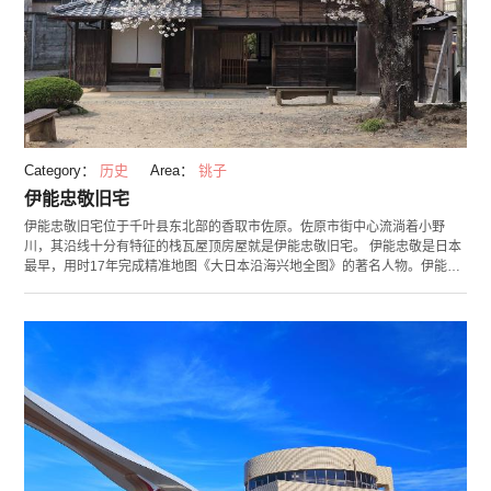
Category：
历史
Area：
铫子
伊能忠敬旧宅
伊能忠敬旧宅位于千叶县东北部的香取市佐原。佐原市街中心流淌着小野
川，其沿线十分有特征的栈瓦屋顶房屋就是伊能忠敬旧宅。 伊能忠敬是日本
最早，用时17年完成精准地图《大日本沿海兴地全图》的著名人物。伊能忠
敬旧宅拥有200多年的历史，其建筑特征充满江户情怀，被指定为日本国家
史迹。宅内留存有伊能忠敬曾经使用过的厨房，书院，仓库等场所，据说主
屋还是由伊能忠敬本人设计的。住宅内部可以免费参观，可以看到当时生活
的样子。 在旧宅周边可以购买地方酒，腌菜，萨摩芋零食等，作为礼物十分
合适。渡过旧宅前的樋桥就是“伊能忠敬纪念馆”。里面展示有伊能忠敬的人
生和地图等资料，此外还可以学习到江户和日本的历史和文化。