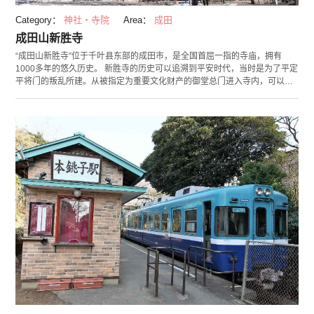
Category：
神社・寺院
Area：
成田
成田山新胜寺
“成田山新胜寺”位于千叶县东部的成田市，是全国首屈一指的寺庙，拥有
1000多年的悠久历史。 新胜寺的历史可以追溯到平安时代，当时是为了平定
平将门的叛乱所建。从被指定为重要文化财产的御堂总门进入寺内，可以参
观仁王门，大本堂，释迦堂和光明堂等诸多景点。建议不知道从哪里参观的
人使用官方散步路线。新胜寺推出了可以发掘景点魅力的各种路线。有建议
初次来的人利用的基本路线，元旦第一次参拜时利用的元旦日出路线，还有
欣赏御朱印和文化财产的路线，可以根据自己的期望选择路线。 在新胜寺，
您可以全年体验修养讲座、抄经、坐禅和禁食修行。其中，抄写佛教经文的
抄经无需提前预订，还可以把笔带回家留作纪念。