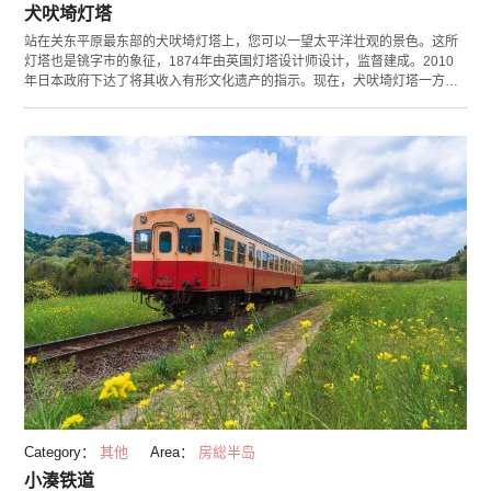
犬吠埼灯塔
站在关东平原最东部的犬吠埼灯塔上，您可以一望太平洋壮观的景色。这所
灯塔也是铫字市的象征，1874年由英国灯塔设计师设计，监督建成。2010
年日本政府下达了将其收入有形文化遗产的指示。现在，犬吠埼灯塔一方守
护着海上安全，一方对外开放供游人游览。参观人数在日本全国15所观光灯
塔中位居首位。不仅景色迷人，在并设的犬吠埼灯塔资料展示馆里您还可以
了解到灯塔的历史和作用等相关知识。
Category：
其他
Area：
房総半岛
小湊铁道