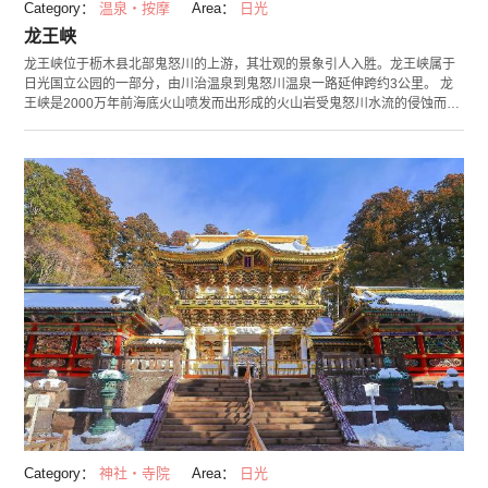
Category：
温泉・按摩
Area：
日光
龙王峡
龙王峡位于枥木县北部鬼怒川的上游，其壮观的景象引人入胜。龙王峡属于
日光国立公园的一部分，由川治温泉到鬼怒川温泉一路延伸跨约3公里。 龙
王峡是2000万年前海底火山喷发而出形成的火山岩受鬼怒川水流的侵蚀而形
成的峡谷。其形态仿佛翻云腾雾的龙一般魄力十足，1950年被命名为「龙王
峡」。 时值春季到初夏之际，水芭蕉，桧扇菖蒲齐齐开放，争奇斗艳。此
外，从10月下旬至11月上旬正是赏枫的最佳时节，每年都会吸引大量游客的
到访，十分热闹。 另外，从川治温泉开始设有约7公里的游步小路，喜爱徒
步的游客可千万别错过。
Category：
神社・寺院
Area：
日光