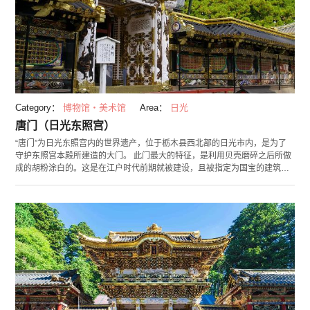
Category：
博物馆・美术馆
Area：
日光
唐门（日光东照宫）
“唐门”为日光东照宫内的世界遗产，位于栃木县西北部的日光市内，是为了
守护东照宫本殿所建造的大门。 此门最大的特征，是利用贝壳磨碎之后所做
成的胡粉涂白的。这是在江户时代前期就被建设，且被指定为国宝的建筑。
正面所见的升龙与降龙充满了魄力的雕刻，而格外引人注目，同时门全体还
有600多处进行雕刻。其中也包含了在中国古代史所登场的“许由与巢父”等细
致的雕刻。 过去此门是能够谒见将军身分之人才可通过的正宗大门。现今，
虽然通常的营业时间是紧闭的，但在新年或“例大祭”等活动期间却有开放，
若有缘分或许就能穿过这扇大门呢。