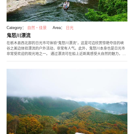
Category：
自然・佳景
Area：
日光
鬼怒川漂流
在栃木县西北部的日光市可体验“鬼怒川漂流”，这是可边欣赏惊艳夺目的峡
谷之美边体验漂流的户外活动，非常有人气。此外，鬼怒川本身也是日光市
非常受欢迎的观光地之一。 通过漂流可在船上近距离感受大自然的魅力，观
赏河川的雄伟壮观。漂流在奇岩怪石的峡谷之上真是既爽快又充满惊险。如
此近距离享受大自然四季魅力也乐趣之一。在这里可欣赏到早春盛开的杜鹃
花、夏季耀眼的新绿、秋天鲜艳的红叶和冬季美丽的雪景。 鬼怒川周边有全
长140米的步行道专用吊桥“鬼怒楯岩大吊桥”，走过去即是深受人们喜爱的温
泉胜地——楯岩。在眺望展开在眼底的鬼怒川景色的同时，也请尽请深呼
吸，用自然清新的空气洗洗肺吧！