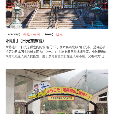
Category：
神社・寺院
Area：
日光
阳明门（日光东照宫）
世界遗产・日光东照宫内的“阳明门”位于栃木县西北部的日光市，是目前被
指定为日本国宝的最美丽大门之一。 门上雕刻着各种逸闻故事、小孩玩乐的
模样以及圣人贤人的图案，由于漂亮的图案实在让人看不腻，又被称为“日暮
门”。此门于2013年起进行平成大整修，将装饰周围重新整建修复，工事完
成后于2017年再度开放，请各位务必别错过在日光东照宫之中，相较于过往
更加绽放光芒的大门。 日光东照宫每年会举办以渡御祭“百物揃千人舞者行
列”为首的例年固定活动。另外东照宫宝物馆还有展示御祭神德川家康公的爱
用遗品或祭祀器具等物品。