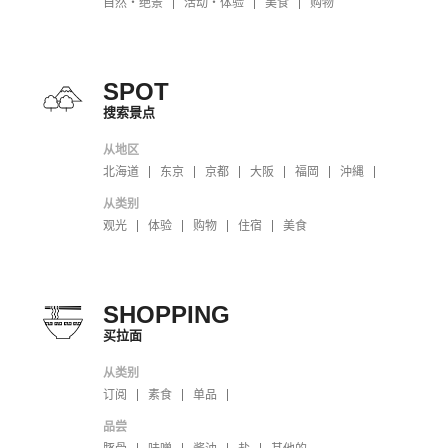
自然・绝景
活动・体验
美食
购物
SPOT
搜索景点
从地区
北海道
东京
京都
大阪
福岡
沖縄
从类别
观光
体验
购物
住宿
美食
SHOPPING
买拉面
从类别
订阅
素食
单品
品尝