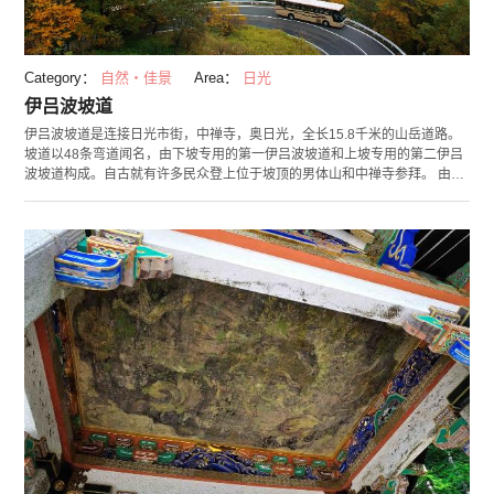
Category：
自然・佳景
Area：
日光
伊吕波坡道
伊吕波坡道是连接日光市街，中禅寺，奥日光，全长15.8千米的山岳道路。
坡道以48条弯道闻名，由下坡专用的第一伊吕波坡道和上坡专用的第二伊吕
波坡道构成。自古就有许多民众登上位于坡顶的男体山和中禅寺参拜。 由于
弯道的数目和《伊吕波歌》（日本人民自古用来背诵发音假名的歌谣）中假
名的数目相同，所以就有了伊吕波坡道这个名字。各坡道伫立着对应假名的
文字。作为人们熟知的绝景兜风路线，伊吕波坡道的高低差有440之多。 位
于第二伊吕波坡道途中的“明智平展望台”是眺望日光市街的绝佳景点。还可
以看到日光屈指的红叶景观。在红叶当中一边兜风一边眺望日光红叶风光，
相信是令许多人流连忘返的一处景点吧。