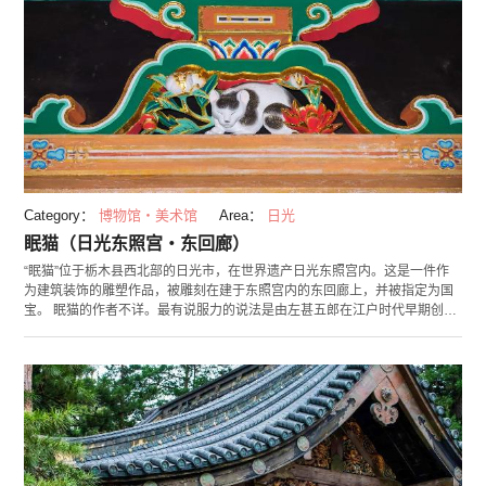
Category：
博物馆・美术馆
Area：
日光
眠猫（日光东照宫・东回廊）
“眠猫”位于栃木县西北部的日光市，在世界遗产日光东照宫内。这是一件作
为建筑装饰的雕塑作品，被雕刻在建于东照宫内的东回廊上，并被指定为国
宝。 眠猫的作者不详。最有说服力的说法是由左甚五郎在江户时代早期创作
的。猫被牡丹花包围、沐浴阳光睡着的样子，正好与“日光”一致，因而被雕
刻在此处。还有一种说法是这种雕像代表着“猫都可以睡着的和平时代”，也
就是说它象征着德川幕府的安泰。眠猫被雕刻在高处，所以请注意不要看
漏。穿过东走廊进入“奥宫”，那里有祭神徳川家康的墓地。提及日光东照
宫，就一定会让人想起奥宫，请您一定来此参观。