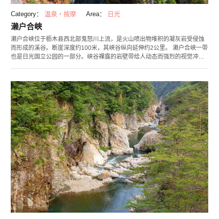
Category：
温泉・按摩
Area：
日光
濑户合峡
濑户合峡位于枥木县西北部鬼怒川上流，是火山喷出物堆积的凝灰岩受侵蚀
而形成的溪谷。断崖深度约100米，其峡谷纵向延伸约2公里。 濑户合峡一带
也是日光国立公园的一部分。峡谷裸露的岩壁带给人动态而强烈的视觉冲
击。同时，这里作为赏枫名胜而为人所知，还被选为枥木景胜100地之一。
从悬挂于岩壁的濑户合峡吊桥上眺望的景色最为壮观，每年都吸引着无数游
客的到访。 另外，据说敲打吊桥附近的天使之钟，便会有好运到来，因此濑
户合峡还成为一个游客留念拍照的人气景点。