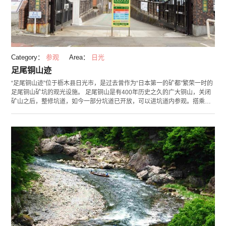
Category：
参观
Area：
日光
足尾铜山迹
“足尾铜山迹”位于枥木县日光市，是过去曾作为“日本第一的矿都”繁荣一时的
足尾铜山矿坑的观光设施。 足尾铜山是有400年历史之久的广大铜山，关闭
矿山之后，整修坑道，如今一部分坑道已开放，可以进坑道内参观。搭乘观
光小火车出发，进入全长约700公尺的坑道内。坑道内部利用逼真的人像重
现当时开采矿石的样子。 足尾铜山迹这地方设置了包含“铜资料馆”在内的3座
资料馆，展示矿石变成铜的过程。各位一并造访这些资料馆便可以接触到日
本近代化的历史。