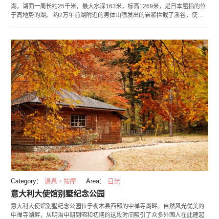
湖。湖面一周长约25千米，最大水深163米，标高1269米，是日本屈指的位
于高地势的湖。 约2万年前湖附近的男体山喷发出的岩浆拦截了溪谷，使原
本是一座山谷的地势上形成了中禅寺湖。湖北侧有标高2486米的男体山，西
北是以四季鲜花和野鸟有名的湿地草原“战场之原”。东边是湖泊名字由来的
“中禅寺”等，周围尽是观光胜地。乘坐周游中禅寺湖的游览船，您可以更好
的了解到中禅寺湖的魅力。这里为您贴心的设计了可以周游湖面一周和期间
限定的“千手之滨”等路线，供您更好的游览中禅寺湖及周边风光。
Category：
温泉・按摩
Area：
日光
意大利大使馆别墅纪念公园
意大利大使馆别墅纪念公园位于枥木县西部的中禅寺湖畔。自然风光优美的
中禅寺湖畔，从明治中期到昭和初期的这段时间吸引了众多外国人在此建起