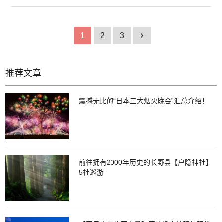
历史，三佛堂被认定为重要的文化遗产和世界遗产。三佛堂的内部供奉着名
为"日光三社现本地佛"的三座大佛像，非常值得一看。 高达7.5米的金色佛像
排成一排，气势庞大。 三佛堂前种植的"金刚樱"约有500年的树龄。这是一
种十分珍贵的樱花，是山樱花的突然变种，由于其稀有价值和美丽，被认定
1
2
3
1
为国家指定的天然纪念物。 每年的开花时间是4月下旬左右。
推荐文章
震撼无比的“日本三大烟火晚会”汇总介绍！
前往拥有2000年历史的长野县【户隐神社】
5社巡游