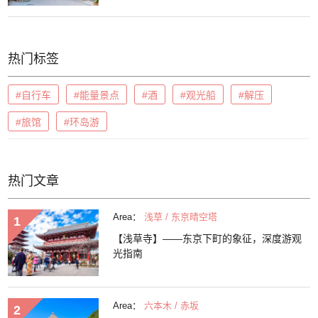
热门标签
#自行车
#能量景点
#酒
#观光船
#解压
#旅馆
#环岛游
热门文章
Area：
浅草 / 东京晴空塔
【浅草寺】——东京下町的象征，深度游观
光指南
Area：
六本木 / 赤坂