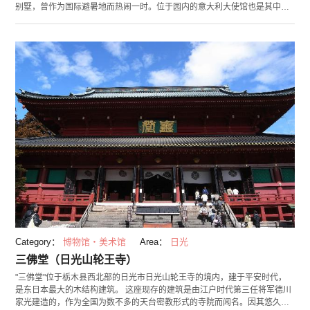
别墅，曾作为国际避暑地而热闹一时。位于园内的意大利大使馆也是其中的
一所。 「本馆」和「别馆」按照当时的设计图复原成1928年时建造的样子，
对外进行开放。采用杉木纹理的内外部装修也十分具有特色。另外，别馆还
设有「国际避暑地历史馆」，介绍作为避暑胜地的中禅寺湖的历史。 看着大
使馆内充分为观赏粼粼湖光、郁郁树林之景的设计，使人不禁人联想到大使
与其家人在避暑胜地度过的惬意地时光。
Category：
博物馆・美术馆
Area：
日光
三佛堂（日光山轮王寺）
"三佛堂"位于栃木县西北部的日光市日光山轮王寺的境内，建于平安时代，
是东日本最大的木结构建筑。 这座现存的建筑是由江户时代第三任将军德川
家光建造的，作为全国为数不多的天台密教形式的寺院而闻名。因其悠久的