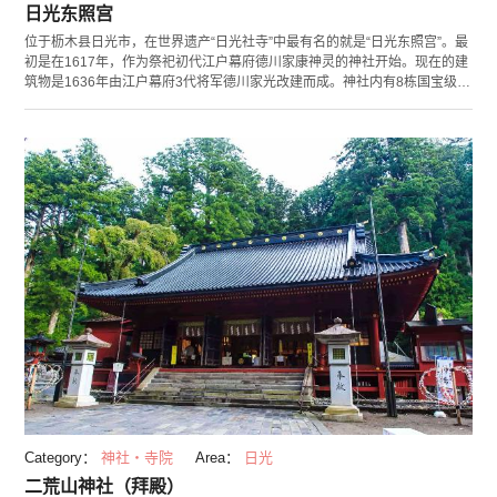
日光东照宫
位于枥木县日光市，在世界遗产“日光社寺”中最有名的就是“日光东照宫”。最
初是在1617年，作为祭祀初代江户幕府德川家康神灵的神社开始。现在的建
筑物是1636年由江户幕府3代将军德川家光改建而成。神社内有8栋国宝级建
筑物，其中有装饰着500件以上豪华装饰的“阳明门”，以及雕刻有猫咪睡觉样
子的“睡觉的猫”建筑，此外的55栋建筑当中包含34栋重要文化遗产，如高9.2
米的“石鸟居”和异常美丽的“五重塔”，因三猿闻名的“神厩舍”等。神社内豪华
绚丽的建筑物受到全世界的关注，是非常有人气的一处景点。还有展示德川
家康遗爱品的宝物馆和汇集100多件挂轴等日本画的美术馆，看点非常多。
Category：
神社・寺院
Area：
日光
二荒山神社（拜殿）