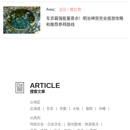
Area：
涩谷 / 惠比寿
东京最强能量景点！明治神宫完全旅游攻略
和推荐参拜路线
ARTICLE
搜索文章
从地区
北海道
东京
京都
大阪
福岡
沖縄
从类别
传统文化・日本文化
观光胜地・旅游景点