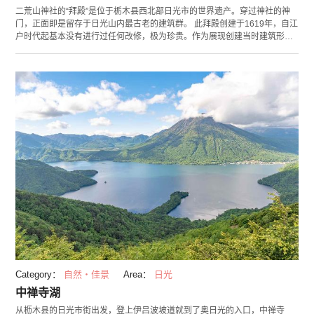
二荒山神社的“拜殿”是位于栃木县西北部日光市的世界遗产。穿过神社的神
门，正面即是留存于日光山内最古老的建筑群。 此拜殿创建于1619年，自江
户时代起基本没有进行过任何改修，极为珍贵。作为展现创建当时建筑形式
的建筑物还被指定为日本国家重要文化遗产。建筑物本身红黑相间的色调营
造出美丽沉稳的氛围，墙上并没有彩色纹样和雕刻，这在日光山建筑群当中
也属罕见。这里不仅可自由参拜，如果预约，还可进行祈求祷告。 拜殿旁即
为本殿，在本殿可观赏到被浓彩装饰的完全不同的建筑形式。拜殿与本殿统
称“御本社”，被列为“日光三社”之一。于拜殿参拜后，也请前往本殿看看吧。
Category：
自然・佳景
Area：
日光
中禅寺湖
从枥木县的日光市街出发，登上伊吕波坡道就到了奥日光的入口，中禅寺