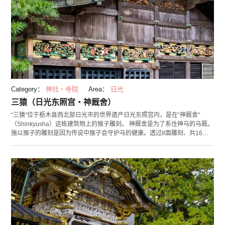
Category：
神社・寺院
Area：
日光
三猿（日光东照宫・神厩舍）
“三猿”位于枥木县西北部日光市的世界遗产日光东照宫内，是在“神厩舍”
（Shinkyusha）这栋建筑物上的猴子雕刻。 神厩舍是为了系住神马的马厩。
施以猴子的雕刻是因为传说中猴子会守护马的健康。透过8面雕刻、共16只
猴子表示人一生的过程，当中的第2面雕刻就是三猿。三猿是描绘人生幼少时
期的雕刻，“不看、不说、不听”的寓意表现十分有名。隐含有“不让小孩子看
见、听见、说出不好的事，而只吸收学习良好的事物，正直善良地长大成人”
这样的寓意。