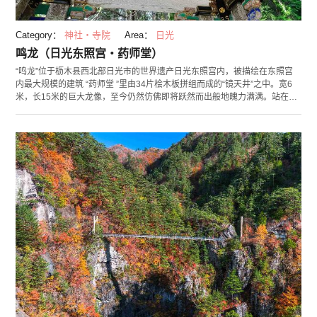
Category：
神社・寺院
Area：
日光
鸣龙（日光东照宫・药师堂）
“鸣龙”位于枥木县西北部日光市的世界遗产日光东照宫内，被描绘在东照宫
内最大规模的建筑 “药师堂 ”里由34片桧木板拼组而成的“镜天井”之中。宽6
米，长15米的巨大龙像，至今仍然仿佛即将跃然而出般地魄力满满。站在龙
首下方敲打拍子木，声音回荡，听起来有如龙鸣一般。虽然1961年这里一度
烧毁，但那之后由日本画的巨擘・坚山南风将其修复还原。 周边景点有江户
时代打造的日光山轮王寺“逍遥园”、以朱红色造型为特色的“神桥”与“日光二
荒神社”等等。 (2018/12/18)