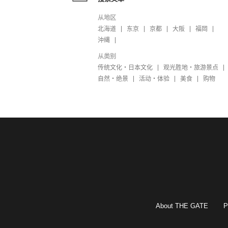
从地区
北海道
东京
京都
大阪
福岡
沖縄
从类别
传统文化・日本文化
观光胜地・旅游景点
自然・绝景
活动・体验
美食
购物
About THE GATE
P