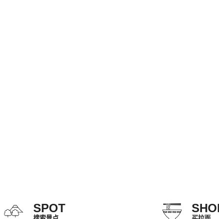
SPOT
SHO
搜索景点
买拉面