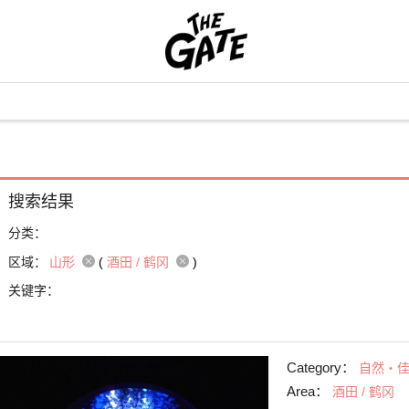
搜索结果
分类：
区域：
山形
(
酒田 / 鹤冈
)
关键字：
Category：
自然・
Area：
酒田 / 鹤冈