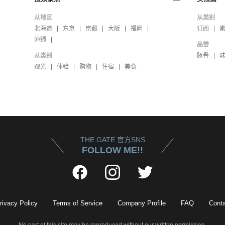
从地区
从类别
北海道
东京
京都
大阪
福岡
订阅
沖縄
品尝
从类别
豚骨
观光
体验
购物
住宿
美食
THE GATE 官方SNS
FOLLOW ME!!
rivacy Policy
Terms of Service
Company Profile
FAQ
Conta
No part of this site may be reproduced without our written permission.