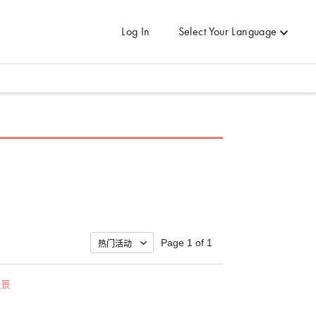
Log In
Select Your Language
Page 1 of 1
佳景