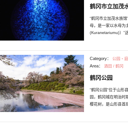
鹤冈市立加茂
“鹤冈市立加茂水族馆
母，是一家以水母为主
(Kuranetariu
还有生态魅力的相关
(Kurage Dream T
等，为了让游客更熟悉
Category：
公园・
鱼区”等展示水母以外
Area：
酒田 / 鹤冈
象海豹2种海豹悠然自
类”表演“鳍足动物的
鹤冈公园
开各种技巧的样子，
“鹤冈公园”位于山形
园，鹤冈城在明治时期
樱花树，是山形县首
现在这里已成为了鹤
集于此。有很多人来
分热闹。 公园内有除