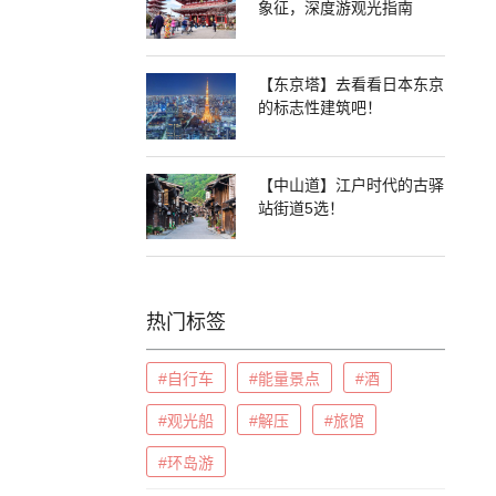
象征，深度游观光指南
【东京塔】去看看日本东京
的标志性建筑吧！
【中山道】江户时代的古驿
站街道5选！
热门标签
#自行车
#能量景点
#酒
#观光船
#解压
#旅馆
#环岛游