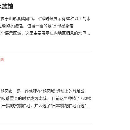
水族馆
”位于山形县鹤冈市。平常时候展示有60种以上的水
题的水族馆。 值得一看的是“水母星象馆
mu)）”这个展示区域，这里主要展示庄内地区栖息的水母，
解说。以及点亮梦幻灯光的水槽“水母梦幻剧场
heater)”与介绍水母成长过程的“水母吧(Kuragebar)”等
水母而费尽心思。 此外，也有“淡水鱼区”、“海水
庭园
鱼类的区域。在“海豹池”也可以欣赏大齿斑海豹与北
得的姿态。 在其他水族馆少有机会能看到的“鳍足
时间”也是受欢迎的活动之一。海狮与海豹们熟练地展
让小孩和大人都深受吸引。
县鹤冈市，是一座修建在“鹤冈城”遗址上的城址公
废藩置县的时候成为废城。 目前这里种植了730棵
屈一指的赏樱胜地，并入选了“日本樱花胜地百选”。
冈市的文化中心，研究所、研究生院以及神社等都汇
这里游览各个设施，或是在公园散步，人来人往，十
了有“藤泽周平纪念馆”，附近还有许多鹤冈的观光景