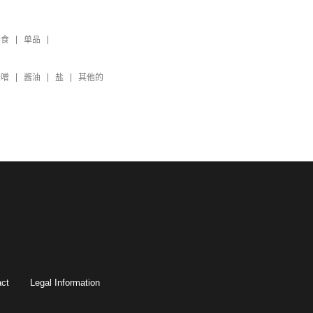
素食
单品
味噌
酱油
盐
其他的
ct
Legal Information