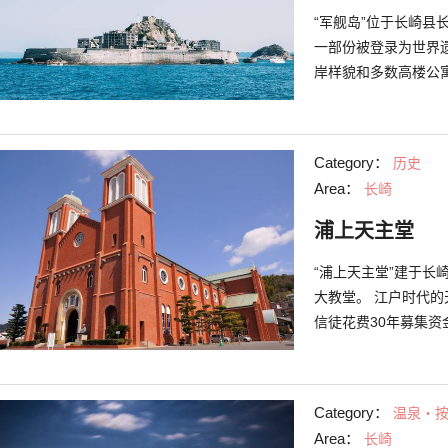
“军舰岛”位于长崎县
一部份被登录为世界
岸样貌和多数高楼公
舰岛”。 军舰岛在1
代表岛屿，此岛历经
是东京的9倍。在当
Category：
历史
也兴建了娱乐设施。在
Area：
长崎
外移，现在则成为了
旅，虽说常被叫为“
浦上天主堂
上的生活面貌。
“浦上天主堂”建于
大教堂。 江户时代
信徒花费30年募集资
年被投下原子弹时，
因此被残忍地毁掉了
该保留教堂被爆当时
Category：
温泉・
建，使其能以近似于
Area：
长崎
炸倒的钟楼和被热风