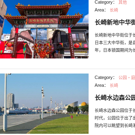
Category：
其他
四季都有紫阳花、粉
Area：
长崎
灯光活动；或是冬季
长崎新地中华
长崎新地中华街位于
日本三大中华街，是县
年，日本锁国期间为
月会举行日本国内最
Category：
公园・
Area：
长崎
长崎水边森公
长崎水边森公园位于
时代，公园位于出了
院内可以眺望到长崎
进港出港的样子。 天