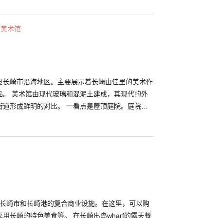
崎优美的自然与湖水。
・美术馆
县长崎市沿海地区。主要展示着长崎由佳里的美术作
品。 美术馆由现代玻璃和混泥土建成，其现代的外
街道形成鲜明的对比。 一看点是屋顶庭院。庭院与
绿色融为一体，并且能眺望长崎港与美丽的大海。
面向长崎市和长崎港的复合商业设施。在这里，可以购
用长崎的特色美食等。 在长崎出岛wharf的露天餐