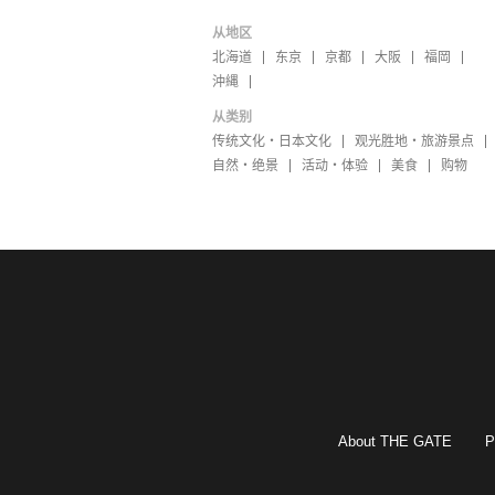
从地区
北海道
东京
京都
大阪
福岡
沖縄
从类别
传统文化・日本文化
观光胜地・旅游景点
自然・绝景
活动・体验
美食
购物
About THE GATE
P