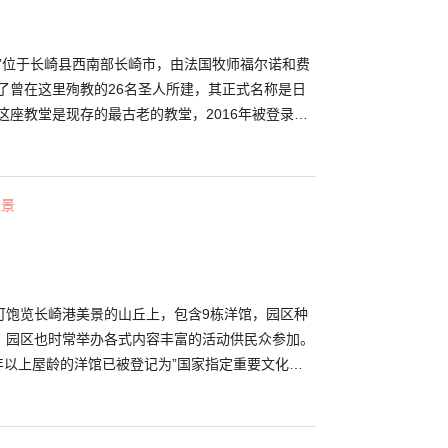
堂”位于长崎县西南部长崎市，由法国牧师福尔诺和费
为了曾在这里殉教的26名圣人所建，其正式名称是日
这座教堂是现存的最古老的教堂，2016年被登录为
看点是教堂内的玻璃花窗。阳光洒在花窗上，红蓝白
间，见到的人无不倾倒。
佳景
可饱览长崎港美景的山丘上，包含9栋洋馆，园区种
，园区也时常举办各式内容丰富的活动供民众参加。
0年以上屋龄的洋馆已被登记为”国家指定重要文化遗
宅邸”更于2015年被选入为“九州、山口的近代化产业
则是在明治时期中叶由长崎市区迁移而来，经过修
片屋顶特色的西式洋馆建筑，颇受欢迎。 园中一年