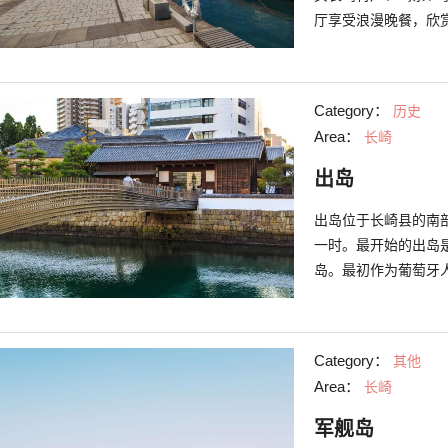
厅享受浪漫晚餐，欣
到长崎旅游务必不要
Category：
历史
Area：
长崎
出岛
出岛位于长崎县的南
一时。最开始的出岛
岛。最初作为葡萄牙
迁移至此，作为欧洲
走向终结，岛屿被填
代所建造的建筑。时隔
Category：
其他
重新架起，使得出岛
Area：
长崎
与荷兰之间的贸易史
的日本历史！
军舰岛