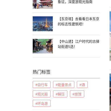
象征，深度游观光指南
【东京塔】去看看日本东京
的标志性建筑吧！
【中山道】江户时代的古驿
站街道5选！
热门标签
#自行车
#能量景点
#酒
#观光船
#解压
#旅馆
#环岛游