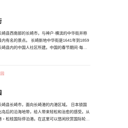
蝶花…等漂亮花朵轮番上阵，不论是夏季五光十色的
时缤纷浪漫的灯笼祭典，都是花园的一大魅力。
街
长崎县西南部的长崎市，与神户·横滨的中华街并称
内有名的景点。 长崎新地中华街是1641年到1859
长崎县内的中国人社区所建。中国的春节期间·每年2
大规模的庆祝活动，除此之外还有元宵节庆祝活动。
庭园
园
长崎县长崎市，面向长崎港的内港区域。 日本锁国
出岛后的沿海地带，给人带来轻松和治愈的感受。从
港・松枝国际停泊港。在这里可以悠闲欣赏国际轮船
气好的时候，推荐在“水之庭园”和“水之海滨大道”散