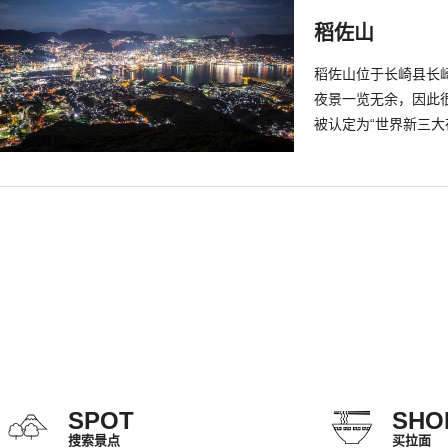
悲惨。 天主堂附近还建有“如己堂”，这是浦上的信徒和附近的人们为纪念
稻佐山
永井隆博士而建的，
依旧呼吁倡导和平。
稻佐山位于长崎县长
夜景一览无余，因此很受
被认定为“世界新三
可以在这里鸟瞰长崎
地93万平方米的稻
民的休闲娱乐中心颇
360度的玻璃车厢里
SPOT
SHO
搜索景点
买拉面