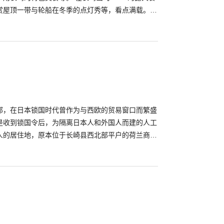
赏屋顶一带与轮船在冬季的点灯秀等，看点满载。来
错过这里！
部，在日本锁国时代曾作为与西欧的贸易窗口而繁盛
是收到锁国令后，为隔离日本人和外国人而建的人工
人的居住地，原本位于长崎县西北部平户的荷兰商馆
在日本的唯一的商贸据点而存在。开港后，其使命也
埋，连接陆地。然而近年开始复原锁国时代至明治时
130年的2017年，作为出岛唯一出入口的表门桥被
看起来回到了之前“岛”的样子。另外，出岛还展示着
，以及荷兰的相关资料，在这里可以了解到锁国时代