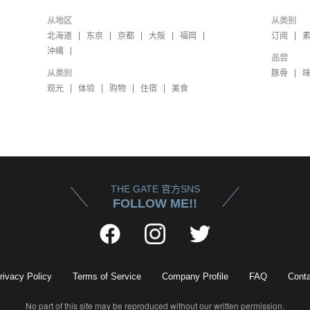
从地区
从类别
北海道
东京
京都
大阪
福岡
订阅
沖縄
品尝
从类别
豚骨
观光
体验
购物
住宿
美食
THE GATE 官方SNS
FOLLOW ME!!
rivacy Policy
Terms of Service
Company Profile
FAQ
Conta
No part of this site may be reproduced without our written permission.