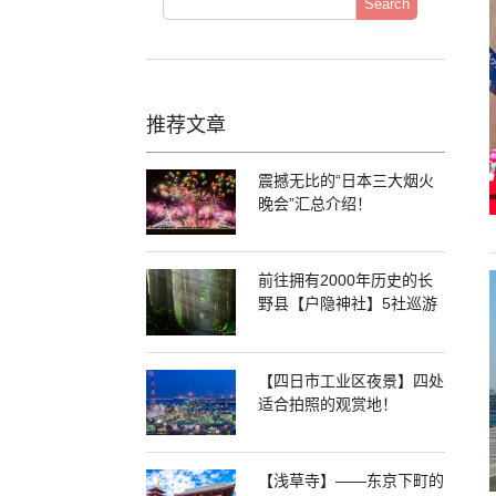
Search
推荐文章
震撼无比的“日本三大烟火
晚会”汇总介绍！
前往拥有2000年历史的长
野县【户隐神社】5社巡游
【四日市工业区夜景】四处
适合拍照的观赏地！
【浅草寺】——东京下町的