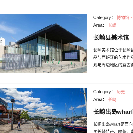
步。在这里能看到长
Category：
博物馆
Area：
长崎
长崎县美术馆
长崎美术馆位于长崎
品与西班牙的艺术作
观与周边地区的复古
长崎水边森林公园的
Category：
历史
Area：
长崎
长崎出岛wharf
长崎出岛wharf是
买长崎特产、喝茶、享