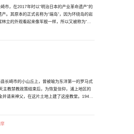
长崎市，在2017年时以“明治日本的产业革命遗产”的
遗产。其原本的正式名称为“端岛”，因为环绕岛的岩
寓林立的外观看起来像军舰一样，所以又被称为“军
870年时开始发展煤矿产业，是当时支撑日本近代化的
了6次的填海造地而扩大面积，在高峰时其人口密度
时，建造了日本第一座高层钢筋混凝土公寓等，岛上
1947年时随着海底炭坑的关闭，岛民们也渐渐的
废墟。 目前开放了一般民众可前往参观的军舰岛之
废墟之岛”，但随着参加军舰岛之旅，仍可窥见当时岛
长崎县长崎市的小山丘上，曾被喻为东洋第一的罗马式
的天主教禁教政策结束后，为恢复信仰，浦上地区的
金并请来神父，在这片土地上建了这座教堂。1945
距离天主堂500米的前方即为爆炸中心地带，这里也
。虽然也有意见说要像广岛的原子弹爆炸圆顶一样应
情形，但出于希望恢复信仰之地的愿望而进行了重
按摩
昔日的面貌出现在世人面前。但这里仍原封保存有被
熔化一半的石像等，向前来此地的人们诉说着战争之