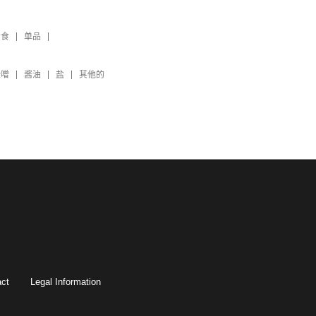
素食
单品
味噌
酱油
盐
其他的
ct
Legal Information