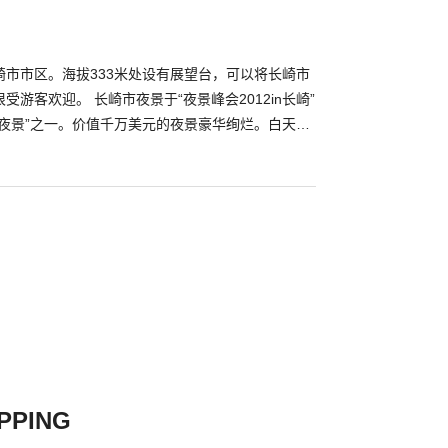
他一直投身于被爆者治疗，并且后来自己在病床上也
崎市市区。海拔333米处设有展望台，可以将长崎市
游客欢迎。 长崎市夜景于“夜景峰会2012in长崎”
大夜景”之一。价值千万美元的夜景豪华绚烂。白天则
市区以及云仙，五岛列岛。 稻佐山一带被建设为占
佐山公园。这里有室外舞台，广场，遛狗处等，作为市
具人气。除汽车外，您还可以乘坐缆车到达山顶。在
看到的夜景别具一格。
PPING