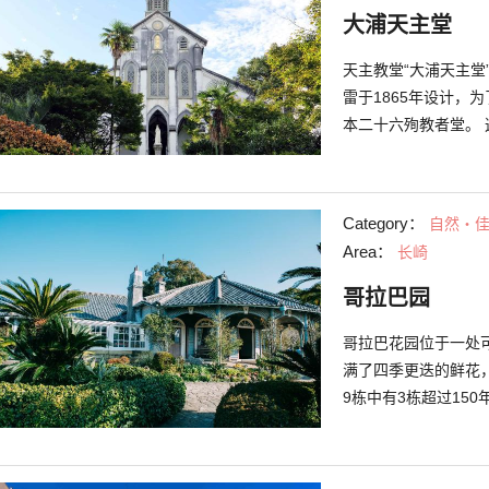
大浦天主堂
天主教堂“大浦天主
雷于1865年设计，
本二十六殉教者堂。 
世界文化遗产。最大
等颜色的光茫闪耀其
Category：
自然・
Area：
长崎
哥拉巴园
哥拉巴花园位于一处
满了四季更迭的鲜花
9栋中有3栋超过15
产”，其中的“哥拉巴
遗产群”。 另外6栋
缮，成了具有日式瓦