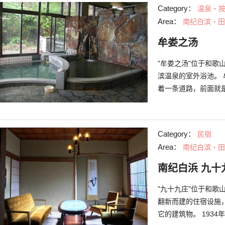
的太平洋。旅行小憩
Category：
温泉・
Area：
南纪白滨・田
牟娄之汤
"牟娄之汤"位于和
滨温泉的室外浴池。
着一条道路，前面就
造出让带有历史感的
池。 这里最大的特点
泉"两种源泉都是直接
Category：
民宿
成分的泛绿的浑浊温泉
Area：
南纪白滨・田
个叫做“渔人码头白
便来
南纪白浜 九十
"九十九庄"位于和
翻新而建的住宿设施
它的建筑物。 193