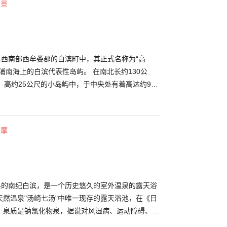
佳景
完。而其中一定要看的便是由青铜建成的牟娄大辩才天
闻说可以为游人带来幸福，听说在神社内许愿，愿望
不妨来这里许愿看看吧！
）
县西南部西牟娄郡的白滨町中，其正式名称为“高
浦南海上的白滨代表性岛屿。 在南北长约130公
，高约25公尺的小岛屿中，于中央处有着高达约9公
满月般的海蚀洞，并因此而获得“圆月岛”之名且广
必看的绝对是黄昏时被选为“日本夕阳百选”之一的绝
光线衬托出圆月岛的剪影，呈现出充满梦幻氛围的美
按摩
春秋彼岸时期，能观赏到海蚀洞与夕阳犹如合而为一
山县的南纪白滨，是一个历史悠久的室外温泉的露天浴
天然温泉"汤崎七汤"中唯一现存的露天浴池，在《日
。泉质是钠氯化物泉，据说对风湿病、运动障碍、更
果。 崎之汤最大的吸引力在于它的景色。 周围环