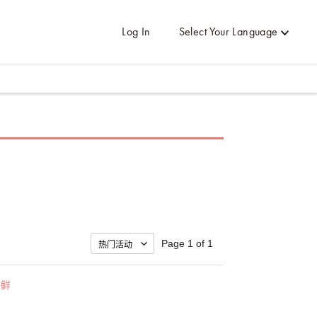
Log In
Select Your Language
Page 1 of 1
海鲜