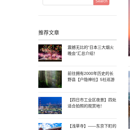
Search
推荐文章
震撼无比的“日本三大烟火
晚会”汇总介绍！
前往拥有2000年历史的长
野县【户隐神社】5社巡游
【四日市工业区夜景】四处
适合拍照的观赏地！
【浅草寺】——东京下町的