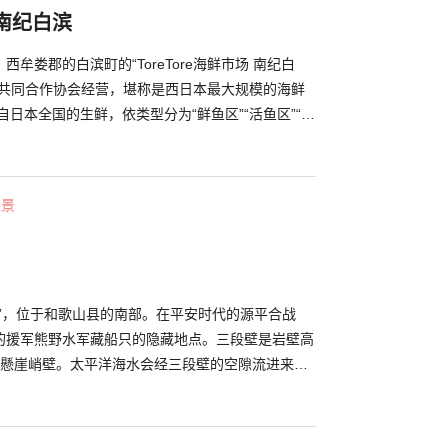
场 南纪白滨
牟娄郡的白滨町的“ToreTore海鲜市场 南纪白
业共同合作协会经营，堪称是西日本最大规模的海鲜
自日本全国的生鲜，依类型分为“鲜鱼区”“活鱼区”“腌
以当地食材为主题的区域，像是可以买到纪州当地的新
及贩售干梅或梅类相关产品的“ToreTore梅工房”。
直送的“鲔鱼区”，在现场可以品尝到现杀的鲔鱼，请
佳景
像在舌尖打转的好味道，必定让你回味无穷。 在这
大海的赠礼和纪州的美食。
穴”，位于和歌山县的南部。在平安时代的源平合战
的援军熊野水军藏船只的隐藏地点。三段壁是岩壁高
的懸崖峭壁。太平洋海水会经三段壁的空隙流进来，
涛汹涌的波浪打进洞穴内。除此以外，洞穴内还有很
包括按着当年的建筑物重建的值班小屋，还有可以近
壁的展望台等等。洞穴内范围大约200m左右，只