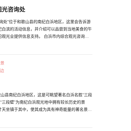
观光咨询处
咨询处"位于和歌山县的南纪白浜地区，这里会告诉游
纪白滨的活动信息，并介绍可以品尝到当地美食的午
的观光业提供信息支持。 白浜市内综合观光咨询处
务，有普通自行车和电动辅助自行车可供选择。在官
精品行程介绍，骑着自行车享受整个白滨的魅力吧。
光部提供）
佳景
边
歌山县南纪白浜地区，这是可眺望著名白浜名胜“三段
才天坐镇于其中，使其成为具有神奇能量的著名景
窟可眺望太平洋，并留有“曾经海盗将船只藏于此地”