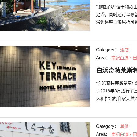
"御船足汤"位于和
足浴，同时还可以瞭
浴边远望白滨屈指可数
绝妙景色，圆月岛的
浴池"松乃汤"。在
Category：
酒店
Area：
南纪白滨・田
白浜奇特莱斯
"白浜奇特莱斯希莫
于2018年3月进行
入和排出的自家天然
浴"无限足浴"的浴
赏到壮丽的景色。足
此外，馆内还配备了各
Category：
其他
Fi 的商务休息室、
Area：
南纪白滨・田
和温泉之外，在酒店还可以