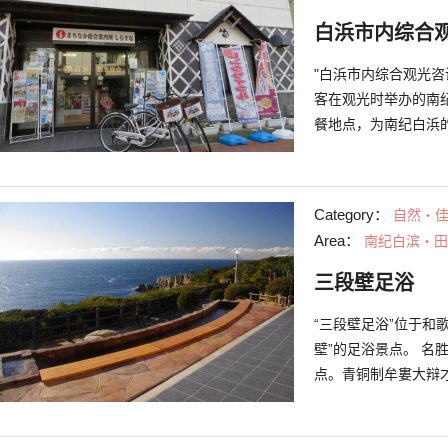
滨观光部提供）
白浜市内综合
"白浜市内综合观光
客在观光时举办的南
餐地点，为南纪白浜
还设有自行车租赁服
方网站上还有推荐的
（照片由南纪白滨观
Category：
自然・
Area：
南纪白滨・田
三段壁足浴
“三段壁足浴”位于和
壁”的足浴景点。 名胜“三段壁”为南纪白浜观光地中拥有较长历史的景
点。青铜制牟婁大辩
点。三段壁地下的洞
的传说。 从三段壁足浴，可同时眺望被指定为国家名胜的“三段壁”和美丽