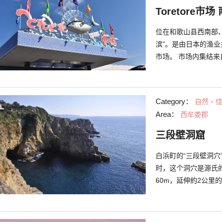
Toretore市
位在和歌山县西南部、西
滨”。是由日本的渔
市场。 市场内集结来
制区”。 其他还有
鲜蔬菜的“故乡村”，以
另有从南纪胜浦港口
Category：
自然・
大家千万不要错过！
Area：
西牟娄郡
里，你可以尽情享受
三段壁洞窟
白浜町的“三段壁洞
时，这个洞穴是源氏
60m，延伸約2公里
所以大家可以看到波
多值得一看的景点，
距离看到大浪打进三段