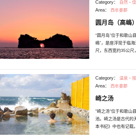
Category：
自然・
需30分钟便可以逛
Area：
西牟娄郡
神社了。该神社有传
便会实现喔！大家也
圆月岛（高嶋
“圆月岛”位于和歌山
嶋”，是座浮现于临海
尺，东西宽约35公尺
尺，宽约8公尺，宛如
为人知。 在此岛屿上
美景致。橙黄落日的
Category：
温泉・
丽景色。一年2次的
Area：
西牟娄郡
般的独特景观。
崎之汤
"崎之汤"位于和歌
池。崎之汤是古代的
本书纪》中也有记载
年期和妇科疾病都有效