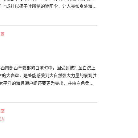
滩上成排以椰子叶所制的遮阳伞，让人宛如身处海外
选为“日本海水浴场百选”之一。 在此一整年皆会举
活动，包括春天沙雕节大会，夏天白滨烟火大会，秋
跨年倒数烟火等。就算是海水浴的淡季，也有许多能
佳景
魅力的活动。
山县西南部西牟娄郡的白滨町中，因受到被打至白滨上
生的大岩盘，是处能感受到大自然强大力量的景观胜
于太平洋的海岬濑户崎还要更为突出，并由白色柔软
构形成的斜坡状岩石据说是从距今约6,550万年前至
三纪时代所形成的砂岩层，并在受到汹涌海浪的侵蚀而
让人感受到历经几万年的大自然历史。 此外，从千
按摩
阳景色也是被选为“和歌山县夕阳百选”之一的绝美景
边
伟太平洋地平线中的姿态可是非常值得一看。