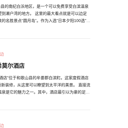
歌山县的南纪白浜地区，是一个可以免费享受白滨温泉
望到濑户湾的地方。 这里的最大看点就是可以边足
的名胜景点“圆月岛”。作为入选"日本夕阳100选"的
日落美景被人们所熟知。 御船足汤的后面就是公共
松乃汤您可以享受到深受当地人们喜爱的旧街区浴池，
也推荐您尽情的享受这里的白滨温泉。 （照片由南纪白浜观光部提供）
边
希莫尔酒店
尔酒店"位于和歌山县的牟娄郡白滨町。这家度假酒店
了重新装修，从这里可以瞭望到太平洋的美景。 直接流
温泉是它的魅力之一。其中，酒店最引以为豪的足
场一直向太平洋延伸，甚至分不出境界线，能够让您欣
浴是免费的，即使不是住宿客人也可以随意使用。
种设施和游乐场所，包括配有电脑、打印机和 Wi-
可以打保龄球、乒乓球和台球的"娱乐室"等。 除了住宿
边
享受丰富多彩的愉快时光。 （照片由南纪白