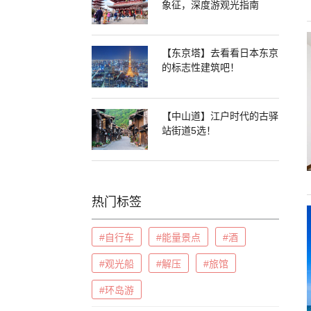
象征，深度游观光指南
【东京塔】去看看日本东京
的标志性建筑吧！
【中山道】江户时代的古驿
站街道5选！
热门标签
#自行车
#能量景点
#酒
#观光船
#解压
#旅馆
#环岛游