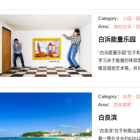
绕着岩石的露天浴池
芬芳所围绕，在这里
Category：
公园・
Area：
南纪白滨・田
白浜能量乐园
“白浜能量乐园”位
学习关于能量的体验
像及错视艺术等。并
息一番。除此馆内还
璀璨景色的同时可享
力所在。 （图片为“不可思议之森林区”的“视觉艺术间”。图片提供：南纪
Category：
自然・
白浜观光局）
Area：
西牟娄郡
白良滨
“白良滨”位于和歌
着一整片全长约620