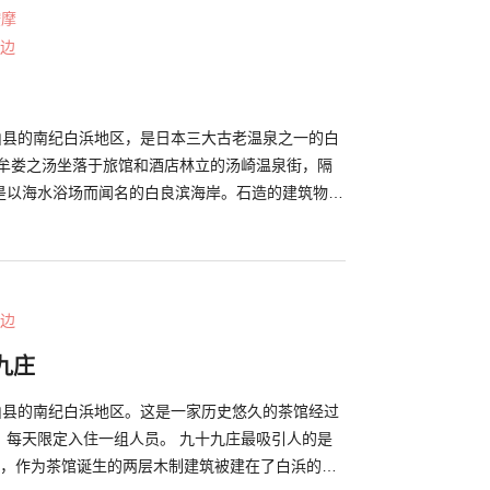
时前去看看如何。 （图片提供：南纪白浜观光局）
按摩
边
歌山县的南纪白浜地区，是日本三大古老温泉之一的白
 牟娄之汤坐落于旅馆和酒店林立的汤崎温泉街，隔
是以海水浴场而闻名的白良滨海岸。石造的建筑物营
氛围。馆内设有澡堂柜台，让人联想到老式的公共浴
就是可以享受到两种源泉。“矿汤源泉”和"行幸源
流入和排出的天然温泉。"矿汤"是一种含有少量硫磺
。而"行幸汤"是一种透明平滑的咸盐泉。 附近有一
边
滨”的海鲜市场，出售鲜鱼和土特产。洗完澡后不妨顺
这里转转吧。 （照片由南纪白滨观光部提供）
九庄
歌山县的南纪白浜地区。这是一家历史悠久的茶馆经过
，每天限定入住一组人员。 九十九庄最吸引人的是
4年，作为茶馆诞生的两层木制建筑被建在了白浜的空