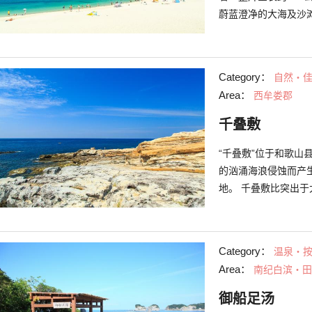
蔚蓝澄净的大海及沙
度假胜地般，同时也被
办各式各样的季节性
天蜡烛灯饰及冬天的
Category：
自然・
让人尽情感受白良滨
Area：
西牟娄郡
千叠敷
“千叠敷”位于和歌
的汹涌海浪侵蚀而产
地。 千叠敷比突出
岩石所组成。由3层结
约258万年前的第
成为现在的形状，能
Category：
温泉・
叠敷所能欣赏到的夕
Area：
南纪白滨・田
致。夕阳缓缓沉入雄
御船足汤