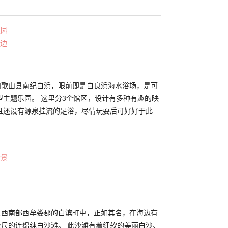
的旁边就是大海。眼前的太平洋加上被硫磺和潮水的
您可以度过一段奢华的时光。请您在入浴的同时，感
庭园
受与大自然融为一体的开放感吧。 （照片由南纪白滨观光部提供）
边
于和歌山县南纪白浜，眼前即是白良浜海水浴场，是可
型主题乐园。 这里分3个馆区，设计有多种有趣的映
且还设有源泉挂流的足浴，尽情玩耍后可好好于此休
并设有餐厅，其人气之处在于，可在眺望白良浜美丽
受用餐。无论大人还是孩子，不分年龄都可体会其魅
佳景
山县西南部西牟娄郡的白滨町中，正如其名，在海边有
公尺的连绵纯白沙滩。 此沙滩有着细软的美丽白沙、