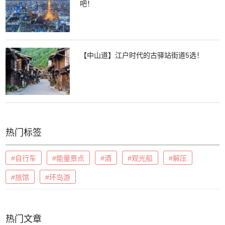
吧！
【中山道】江户时代的古驿站街道5选！
热门标签
#自行车
#能量景点
#酒
#观光船
#解压
#旅馆
#环岛游
热门文章