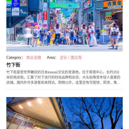
Category：
商业设施
Area：
涩谷 / 惠比寿
竹下街
竹下街是受世界瞩目的日本kawaii文化的发源地，位于原宿中心，长约350
米的商店街。汇聚了时下流行的时尚品牌和杂货，大头贴等受年轻人喜爱的
店铺。国内外许多游客前来拜访。购物以外，这里还有可丽饼，煎饼，角色
咖啡馆等时尚设施。 最近除过路面店还开设了CUTE CUBE HARAJUKU和
SoLaDodo等商业设施，从主街到一些隐藏在地下的店铺等，有非常多可以
逛街的地方。