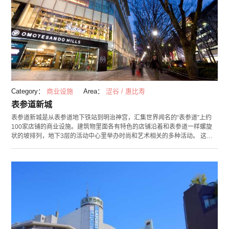
Category：
商业设施
Area：
涩谷 / 惠比寿
表参道新城
表参道新城是从表参道地下铁站到明治神宫，汇集世界闻名的“表参道”上约
100家店铺的商业设施。建筑物里面各有特色的店铺沿着和表参道一样螺旋
状的坡排列，地下3层的活动中心里举办时尚和艺术相关的多种活动。 这里
的顾客多是喜好玩乐，乐于创造，喜爱表参道年轻时尚文化的都市人群。作
为拥有表参道所没有的新的表现力的设施，这里持续发送者有关日本最新潮
流和文化等最先端的讯息。