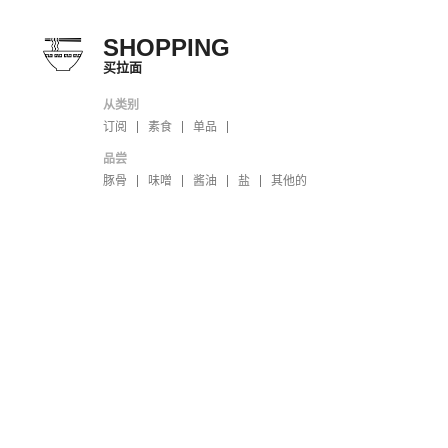
SHOPPING
买拉面
从类别
订阅
素食
单品
品尝
豚骨
味噌
酱油
盐
其他的