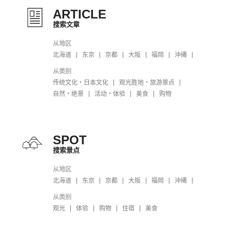
ARTICLE
搜索文章
从地区
北海道
东京
京都
大阪
福岡
沖縄
从类别
传统文化・日本文化
观光胜地・旅游景点
自然・绝景
活动・体验
美食
购物
SPOT
搜索景点
从地区
北海道
东京
京都
大阪
福岡
沖縄
从类别
观光
体验
购物
住宿
美食