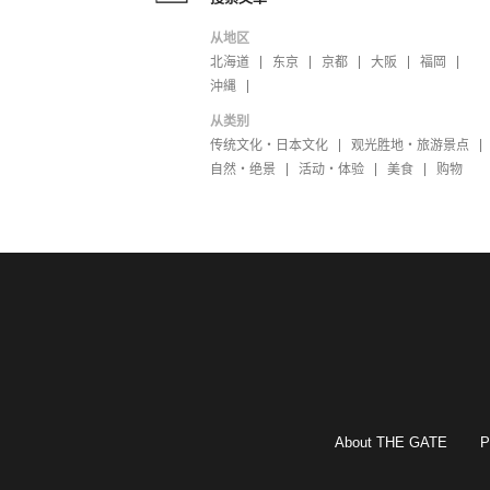
从地区
北海道
东京
京都
大阪
福岡
沖縄
从类别
传统文化・日本文化
观光胜地・旅游景点
自然・绝景
活动・体验
美食
购物
About THE GATE
P