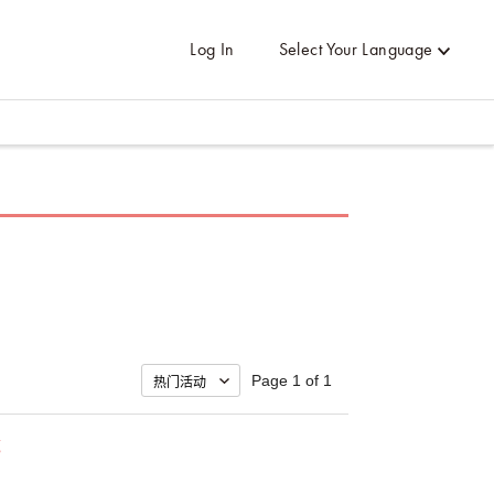
Log In
Select Your Language
Page 1 of 1
施