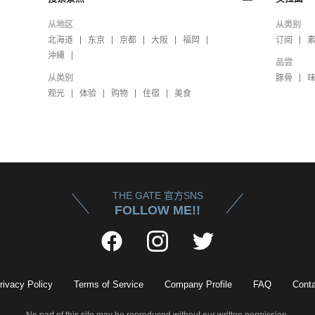
从地区
从类别
北海道
东京
京都
大阪
福岡
订阅
沖縄
品尝
从类别
豚骨
观光
体验
购物
住宿
美食
THE GATE 官方SNS
FOLLOW ME!!
rivacy Policy
Terms of Service
Company Profile
FAQ
Conta
No part of this site may be reproduced without our written permission.