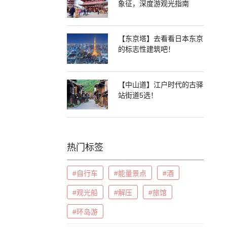
象征，深度游观光指南
【东京塔】去看看日本东京
的标志性建筑吧！
【中山道】江户时代的古驿
站街道5选！
热门标签
#自行车
#能量景点
#酒
#观光船
#解压
#旅馆
#环岛游