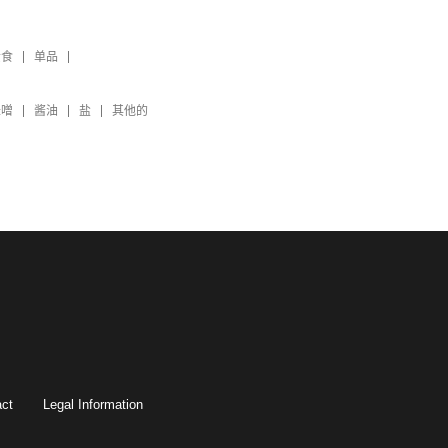
素食
单品
味噌
酱油
盐
其他的
ct
Legal Information