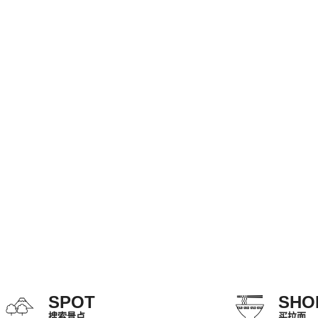
SPOT
SHO
搜索景点
买拉面