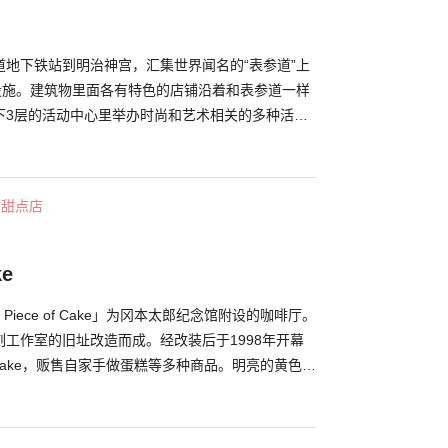
道地下铁站到明治神宫，汇集世界闻名的“表参道”上
业设施。建筑物里面各有特色的店铺沿着和表参道一样
下3层的活动中心里举办时尚和艺术相关的多种活
是喜好玩乐，乐于创造，喜爱表参道年轻时尚文化的
表参道所没有的新的表现力的设施，这里持续发送者
文化等最先端的讯息。
・甜点店
ke
Piece of Cake」为冈本太郎纪念馆附设的咖啡厅。
工作室的旧址改造而成。经改装后于1998年开幕
 of Cake，贩售自家手做蛋糕等多种商品。明亮的黄色墙
上彩绘玻璃灯饰，营造出复古、明亮、温馨的店内空
能够眺望冈本太郎纪念馆的庭园美景，渡过悠闲的下
餐里您可选择自家制松饼、苹果派、起司蛋糕等，甜