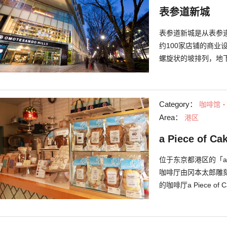
表参道新城
表参道新城是从表参
约100家店铺的商
螺旋状的坡排列，地
动。 这里的顾客多
都市人群。作为拥有
有关日本最新潮流和
Category：
咖啡馆
Area：
港区
a Piece of Ca
位于东京都港区的「a 
咖啡厅由冈本太郎雕刻
的咖啡厅a Piece
壁以瓷砖点缀，再配
间。室外的阳台座位
午茶时光。 蛋糕套