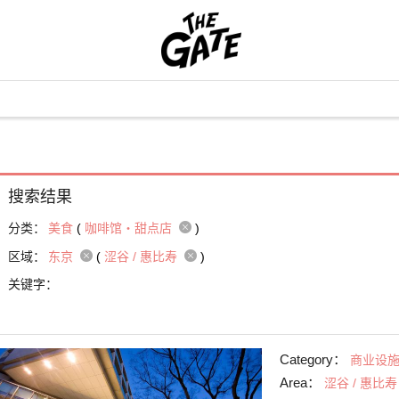
搜索结果
分类：
美食
(
咖啡馆・甜点店
)
区域：
东京
(
涩谷 / 惠比寿
)
关键字：
Category：
商业设
Area：
涩谷 / 惠比寿