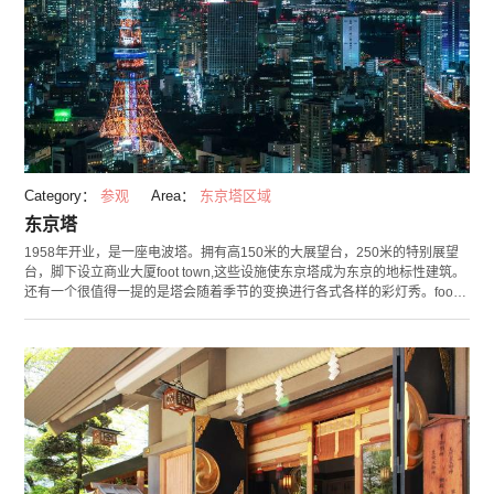
Category：
参观
Area：
东京塔区域
东京塔
1958年开业，是一座电波塔。拥有高150米的大展望台，250米的特别展望
台，脚下设立商业大厦foot town,这些设施使东京塔成为东京的地标性建筑。
还有一个很值得一提的是塔会随着季节的变换进行各式各样的彩灯秀。foot
town里面有特产店和美食广场，还举办各种活动，让到访的游客玩得尽兴。