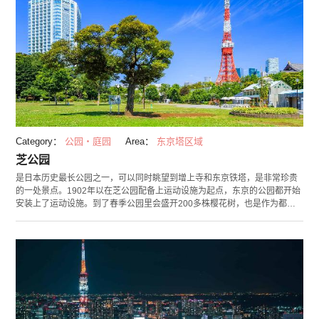
Category：
公园・庭园
Area：
东京塔区域
芝公园
是日本历史最长公园之一，可以同时眺望到增上寺和东京铁塔，是非常珍贵
的一处景点。1902年以在芝公园配备上运动设施为起点，东京的公园都开始
安装上了运动设施。到了春季公园里会盛开200多株樱花树，也是作为都内
不多的赏樱名点所被熟知。