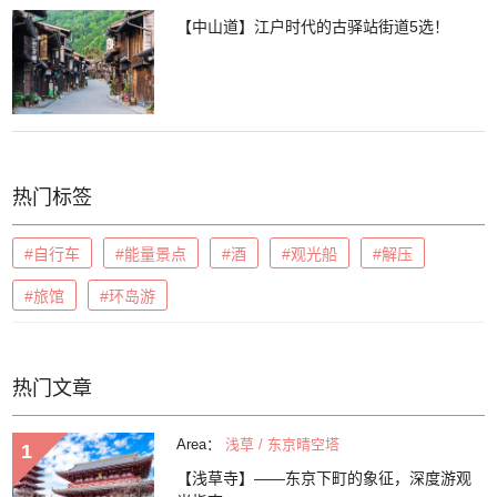
【中山道】江户时代的古驿站街道5选！
热门标签
#自行车
#能量景点
#酒
#观光船
#解压
#旅馆
#环岛游
热门文章
Area：
浅草 / 东京晴空塔
【浅草寺】——东京下町的象征，深度游观