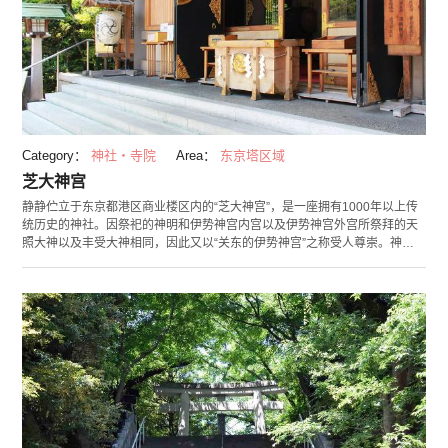
Category：
神社・寺院
Area：
东京塔区域
芝大神宫
静静伫立于东京都港区商业楼区内的“芝大神宫”，是一座拥有1000年以上传
统历史的神社。因祭祀的神明和伊势神宫内宫以及伊势神宫外宫所祭拜的天
照大神以及丰受大神相同，因此又以“关东的伊势神宫”之称受人尊崇。神宫
历史渊源，我们可在古时江户时代活跃的画师歌川广重以及葛饰北齐的锦绘
中，窥见出芝大神宫当时的模样。芝大神宫以可得良缘的神社著名，又因为
相殿神所祭拜的是源赖朝公、德川家康公、管原道真公，所以便也以可得强
运势，财运，商业繁荣，治疗眼睛疾病等等好运而闻名。 同时芝大神宫又因
是歌舞伎歌剧的“ME组的斗争”的发生地而广受人知。“ME组”是当时曾在江户
时代活跃的救火队(相当于现代的消防队)之一，而神宫境内置放了一对刻上
大大的“ME组”文字的守护狗雕像。每年的9月11号～21号是芝大神宫的例年
祭，因为此祭典举行期间长达11天，所以又昵称为“拖拖拉拉祭典”。 另外，
此祭典有别名为“生姜祭”，在这祭典期间会贩卖生姜。这么做的原因有很
多，比如因旧时神宫周围有许多姜田，也因人们将生姜供俸于神坛上，还因
生姜自古以来便被当作一种可除邪气得好运的食物等等。