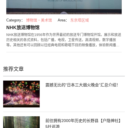
Category：
博物馆・美术馆
Area：
东京塔区域
NHK放送博物馆
NHK放送博物馆在1956年作为世界最初的放送专门博物馆开馆。展示和放送
历史相关的各式资料，包括广播，电视，卫星传送，高清视频，数字播放
等。其他还有可以回顾以往经典电视和歌唱节目的映像播放，体验新闻播报
和天气预报的演播室等，是大人和孩子都能体验到乐趣的一处景点。这里还
有最新8K电视体验的剧场，一定要来看一看。
推荐文章
震撼无比的“日本三大烟火晚会”汇总介绍！
前往拥有2000年历史的长野县【户隐神社】
5社巡游