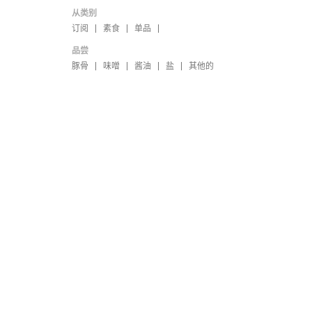
从类别
订阅
素食
单品
品尝
豚骨
味噌
酱油
盐
其他的