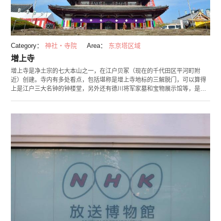
Category：
神社・寺院
Area：
东京塔区域
増上寺
增上寺是净土宗的七大本山之一，在江户贝冢（现在的千代田区平河町附
近）创建。寺内有多处看点，包括堪称是增上寺地标的三解脱门，可以算得
上是江户三大名钟的钟楼堂，另外还有德川将军家墓和宝物展示馆等，是位
于东京中央具有历史感的一处珍贵的景点。