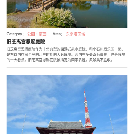
Category：
公园・庭园
Area：
东京塔区域
旧芝离宫恩赐庭院
旧芝离宫恩赐庭院作为非常典型的回游式泉水庭院，和小石川后乐园一起，
是东京内存留至今的江户时期的大名庭院。园内有多处奇石造景，也是庭院
的一大看点。旧芝离宫恩赐庭院被指定为国家名胜，风景美不胜收。