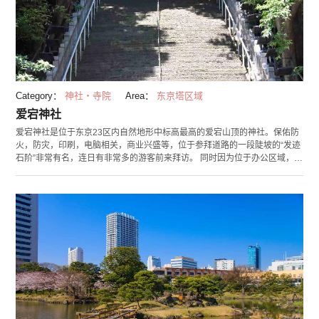
Category：
神社・寺院
Area：
东京塔区域
爱宕神社
爱宕神社是位于东京23区内自然地形中标高最高的爱宕山顶的神社。保佑防
火，防灾，印刷，电脑相关，商业兴盛等，位于参拜道路的一段陡坡的“发迹
石阶”非常有名，连日有非常多的游客前来拜访。 同时因为位于办公区域，午
休的时候总能看到社内上班族来访热闹的样子。