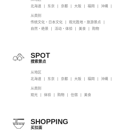
北海道
东京
京都
大阪
福岡
沖縄
从类别
传统文化・日本文化
观光胜地・旅游景点
自然・绝景
活动・体验
美食
购物
SPOT
搜索景点
从地区
北海道
东京
京都
大阪
福岡
沖縄
从类别
观光
体验
购物
住宿
美食
SHOPPING
买拉面