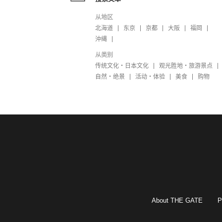
从地区
北海道
东京
京都
大阪
福岡
沖縄
从类别
传统文化・日本文化
观光胜地・旅游景点
自然・绝景
活动・体验
美食
购物
About THE GATE
P