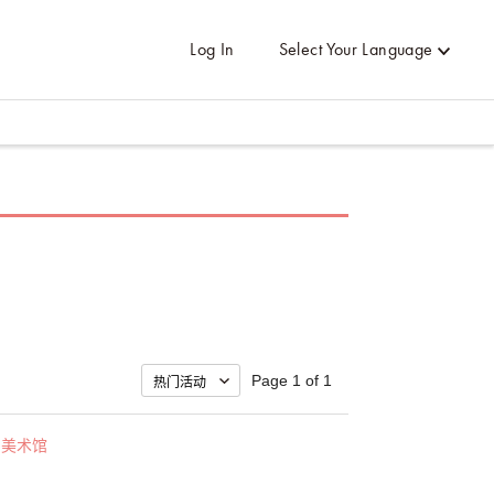
Log In
Select Your Language
Page 1 of 1
・美术馆