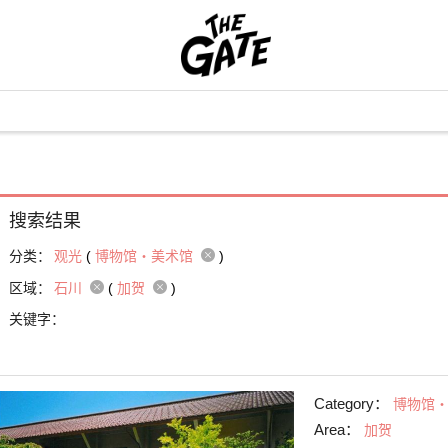
搜索结果
分类：
观光
(
博物馆・美术馆
)
区域：
石川
(
加贺
)
关键字：
Category：
博物馆
Area：
加贺