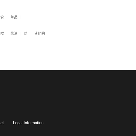
素食
单品
味噌
酱油
盐
其他的
ct
Legal Information