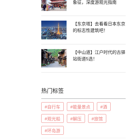
象征，深度游观光指南
【东京塔】去看看日本东京
的标志性建筑吧！
【中山道】江户时代的古驿
站街道5选！
热门标签
#自行车
#能量景点
#酒
#观光船
#解压
#旅馆
#环岛游