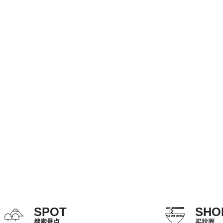
SPOT
SHO
搜索景点
买拉面