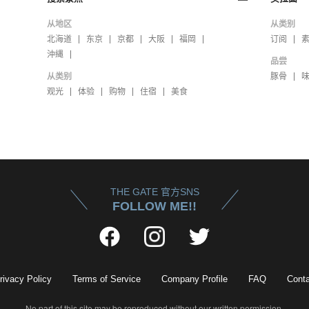
从地区
从类别
北海道
东京
京都
大阪
福岡
订阅
沖縄
品尝
从类别
豚骨
观光
体验
购物
住宿
美食
THE GATE 官方SNS
FOLLOW ME!!
rivacy Policy
Terms of Service
Company Profile
FAQ
Conta
No part of this site may be reproduced without our written permission.