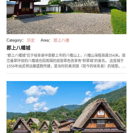
Category：
历史
Area：
郡上八幡
郡上八幡城
“郡上八幡城”位于岐阜县中部郡上市的八幡山上，八幡山海拔高度354米。层
峦叠翠环绕的八幡城也因周围的层层翠色而享有“积翠城”的美名。 这座城于
1559年由武将远藤盛数所建，是当时的美浓国（现今的岐阜县）的城堡。然
而1871年，受政府主导的废藩置县法令影响，如今只剩下了石墙。在那之
后，八幡城于1933年得到重建，如今则作为日本最古老的木制重建城堡而被
人所知。 近年，郡上八幡城作为赏云海的著名观景地受到瞩目。从晚秋到初
冬，清晨在八幡山周围形成的云海与郡上八幡城共同组成了一幅神秘的图
景，也由此，郡上八幡城得到了“天空之城”的美称。城堡东侧的256号国道的
堀越峡是个不错的观赏地。但请您注意，只有在诸气象条件具备时才能观测
到云海。冬天时会下雪，因此建议您游览时做好防寒措施。