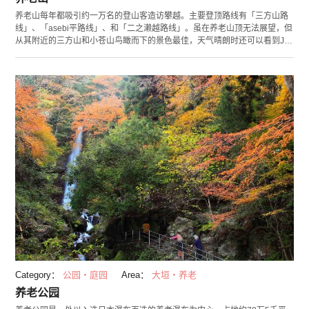
养老山每年都吸引约一万名的登山客造访攀越。主要登顶路线有「三方山路
线」、「asebi平路线」、和「二之濑越路线」。虽在养老山顶无法展望，但
从其附近的三方山和小苍山鸟瞰而下的景色最佳，天气晴朗时还可以看到JR
名古屋站。 虽然可以选择驾车到达登山口，但推荐您不妨由山麓的养老公园
开始，一边逛逛路边的特产小店一边汲些养老神社的名水，一边经过有着养
老传说而赫赫有名的养老瀑布，悠闲地游览，或许会更添些游览的趣味呢。
Category：
公园・庭园
Area：
大垣・养老
养老公园