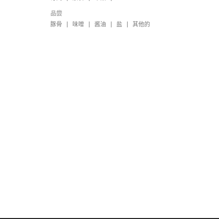
品尝
豚骨
味噌
酱油
盐
其他的