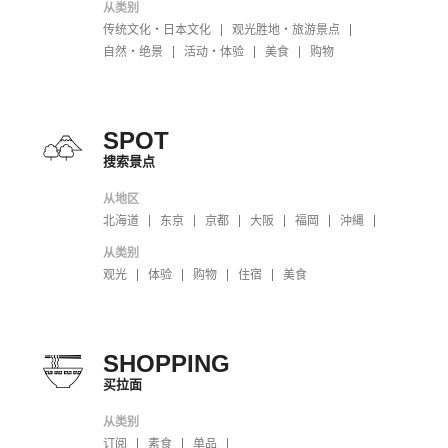
从类别
传统文化・日本文化
观光胜地・旅游景点
自然・绝景
活动・体验
美食
购物
SPOT
搜索景点
从地区
北海道
东京
京都
大阪
福岡
沖縄
从类别
观光
体验
购物
住宿
美食
SHOPPING
买拉面
从类别
订阅
素食
单品