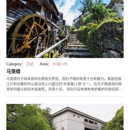
Category：
历史
Area：
中津川市
马笼宿
马笼宿位于岐阜县和长野县交界处，因石子路的街景十分有魅力。曾是连接
江户和京都的中山道沿线上兴盛过的“木曾路11驿”之一。 在石子路坡道的两
旁并列着以前的木造建筑，风情十足。 现在仍设有拥有地炉暖炉的旅馆和可
以体验坐禅的民宿，令现代人也能体味一把江户时期旅人的感受。 这里也作
为文豪岛崎藤村的故乡而为人熟知，其出生地马笼宿本阵旧址上建造的“藤村
记念馆”对外开放，里面展示有文豪执笔的小说作品的原稿等多数珍贵资料。
旅途疲劳时，您可以在有历史感的餐厅里品尝名小吃五平饼和丸子。 越过马
笼峰至旁边的妻笼宿，途径的旧中山道上修建了自然游览步行道。以以前旅
行者的心情在其中漫步一番如何呢。