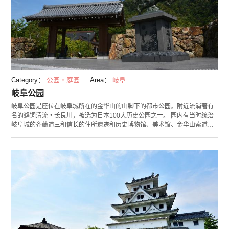
Category：
公园・庭园
Area：
岐阜
岐阜公园
岐阜公园是座位在岐阜城所在的金华山的山脚下的都市公园。附近流淌著有
名的鹈饲清流・长良川，被选为日本100大历史公园之一。 园内有当时统治
岐阜城的齐藤道三和信长的住所遗迹和历史博物馆、美术馆、金华山索道山
下车站和金华山登山道的入口等多样设施。 特别为了纪念岐阜市和杭州市的
友好都市牵手10周年纪念所建造的“日中友好庭园”是赏樱的知名景点，其中
还有中国风的大门和仿造杭州市名胜・西湖所建造的水池等，形成一种与岐
阜公园截然不同的氛围，令人陶醉。秋季时被鲜红的枫叶所染尽的公园内还
会举办菊花展，吸引很多人前往游览。