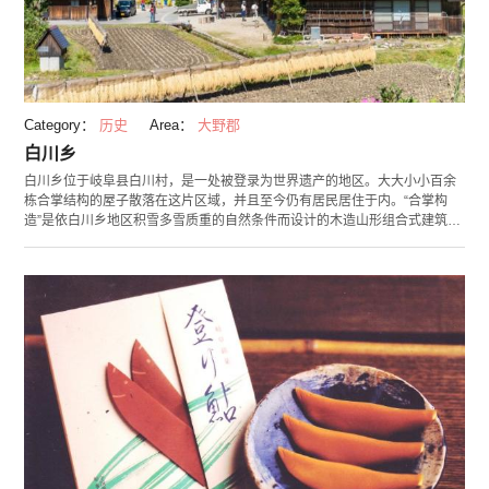
Category：
历史
Area：
大野郡
白川乡
白川乡位于岐阜县白川村，是一处被登录为世界遗产的地区。大大小小百余
栋合掌结构的屋子散落在这片区域，并且至今仍有居民居住于内。“合掌构
造”是依白川乡地区积雪多雪质重的自然条件而设计的木造山形组合式建筑，
是日本独特的建筑样式。 这里有将当地无法使用的民居迁移、保护而建造的
野外博物馆“合掌构造民居园”，还有建于300年前，至今仍有居民居住的“和
田家”，其作为白川乡代表性的合掌构造住宅，并被日本国家指定为重要文化
财产。另外在城山天守阁展望台可以眺望合掌构造聚集的荻町集落。 在白川
乡，可以欣赏到与自然和谐共生的日本原风景。