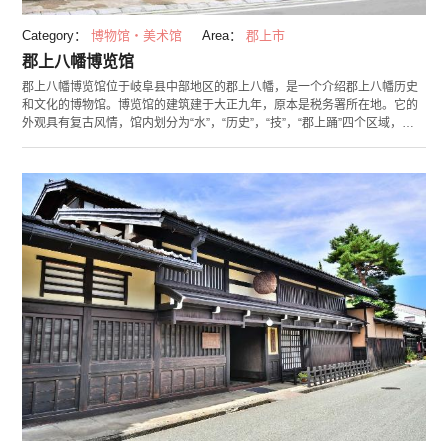
Category：
博物馆・美术馆
Area：
郡上市
郡上八幡博览馆
郡上八幡博览馆位于岐阜县中部地区的郡上八幡，是一个介绍郡上八幡历史
和文化的博物馆。博览馆的建筑建于大正九年，原本是税务署所在地。它的
外观具有复古风情，馆内划分为“水”，“历史”，“技”，“郡上踊”四个区域，分
别从不同角度介绍当地的文化。 水对于郡上八幡来说，是从江户时代起守护
到现在的宝贵资源，在关于“水”的展厅里，介绍了水与人的关联。在“历史角”
区域，展示了郡上古往今来的传说以及特殊文化。在“技”的展示厅，人们可
以参观到“郡上绸”、“郡上本染”等手工艺作品，以及诞生于郡上八幡的食物模
型。 这里最大的看点是郡上踊的现场演出。郡上踊是日本三大民谣之一的盆
踊，总共有十首，全部被指定为无形文化财产。虽然演出通常在夏季举行，
但在博览会不分季节 ，一天会有4次现场演出。