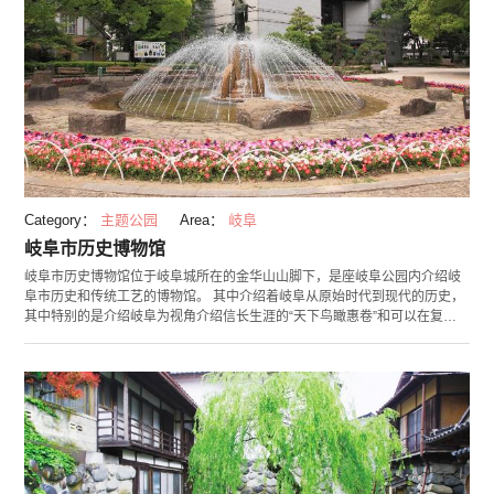
Category：
主题公园
Area：
岐阜
岐阜市历史博物馆
岐阜市历史博物馆位于岐阜城所在的金华山山脚下，是座岐阜公园内介绍岐
阜市历史和传统工艺的博物馆。 其中介绍着岐阜从原始时代到现代的历史，
其中特别的是介绍岐阜为视角介绍信长生涯的“天下鸟瞰惠卷”和可以在复原
信长时代乐市场的“战国游乐世界”中穿着战国时代服装的体验活动。除了可
以从展示中学习之外，“描绘绳文土器的纹样”、“游玩古代独乐”等按照时代的
不同分为四个区域的不同展示厅，可以在其中进行与当时代的各种体验，边
玩边学习相关的历史。