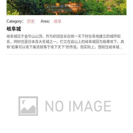
Category：
历史
Area：
岐阜
岐阜城
岐阜城位于金华山山顶，作为织田信长在统一天下时在各地建立的城所知
名，同时也是日本百大名城之一。伫立在岩山上的岐阜城因为极难攻下，具
有“如果可以攻下美浓就等于攻下天下”的传说。但实际上，想前往岐阜城的
天守阁除了走山路以外，还可以搭乘拥有33度坡度，日本境内最陡的“金华山
索道”。 城内设有左为天守展望台的史料展示室，正下方就是在鹈饲有名的长
良川、东边是木曾御岳山、北边是日本的阿尔卑斯山群、南边则有广阔的浓
尾大平野，可以将木曾溪流悠然流入伊势湾的壮观景象尽收眼底。