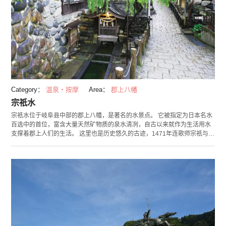
Category：
温泉・按摩
Area：
郡上八幡
宗祇水
宗祇水位于岐阜县中部的郡上八幡，是著名的水景点。 它被指定为日本名水
百选中的首位，富含大量天然矿物质的泉水清冽，自古以来就作为生活用水
支撑着郡上人们的生活。 这里也是历史悠久的古迹，1471年连歌师宗祇与这
里的领主东常缘在泉畔对歌，歌中咏诵了白云，因此这里也别名白云水。通
向宗祇水泉的路上铺有石板，街道令人感受到传统美好的“和风”气息。 周边
有使用了这座泉水的当地美食，如蒸笼荞麦，鳗鱼等。同时“模型工房”也很
有人气，您可以在这里买到与实物分毫不差的食品模型并实际体验制作。
（图片提供：郡上八幡观光协会）