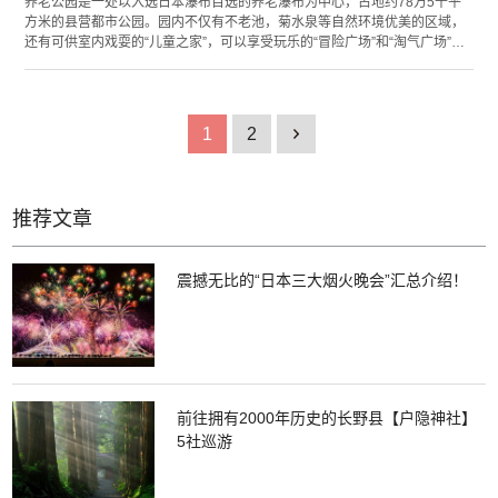
养老公园是一处以入选日本瀑布百选的养老瀑布为中心，占地约78万5千平
方米的县营都市公园。园内不仅有不老池，菊水泉等自然环境优美的区域，
还有可供室内戏耍的“儿童之家”，可以享受玩乐的“冒险广场”和“淘气广场”，
以及能进行球类游戏的“球类广场”。园内设有在亲子游客中颇受欢迎的“儿童
王国”，并提供高尔夫球场，网球场露营场等综合多样化的娱乐运动场地。 这
里还有“极度相似的镜像之家”和9个展览馆散落在园内，互成一对的小丘与陷
坑、148条曲折的环游路线，大小不一的日本列岛等趣味场所形成了一个椭
1
2
1
圆区域聚集。还有一处需要挑战者保持平衡并摆出各式各样的动作的“养老反
转天命之地”也十分有人气。 春季，养老公园约3000棵樱花树一同绽放，秋
季，从公园入口处到养老瀑布的道路都被枫叶装点得一片火红，吸引了无数
游人前来观览。
推荐文章
震撼无比的“日本三大烟火晚会”汇总介绍！
前往拥有2000年历史的长野县【户隐神社】
5社巡游