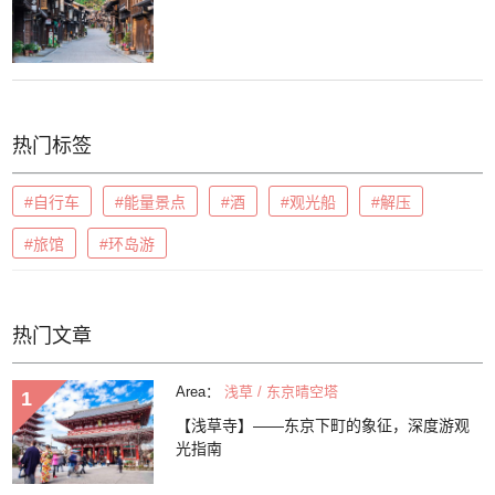
热门标签
#自行车
#能量景点
#酒
#观光船
#解压
#旅馆
#环岛游
热门文章
Area：
浅草 / 东京晴空塔
【浅草寺】——东京下町的象征，深度游观
光指南