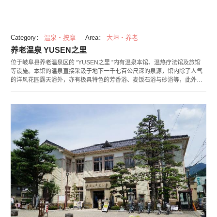
Category：
温泉・按摩
Area：
大垣・养老
养老温泉 YUSEN之里
位于岐阜县养老温泉区的 “YUSEN之里 ”内有温泉本馆、温热疗法馆及旅馆
等设施。本馆的温泉直接采汲于地下一千七百公尺深的泉源，馆内除了人气
的洋风花园露天浴外，亦有极具特色的芳香浴、麦饭石浴与砂浴等，此外亦
附设有餐厅与高尔夫球场。 温热疗法馆内有以那须高原的安山岩制成的圆弧
形远赤外线“养老汗蒸幕”、五色岩盘浴，还有可穿着泳衣进入的水中运动浴
场 “ＳＡＲＡＳＡ疗法浴场 ”，不论身心均可达到充分的放松与享受。 除可当
天来回使用温泉设施，也很建议在此处旅馆 “Nadesiko Hotel”住宿，好好地
享受各个温泉设施喔！