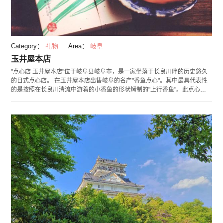
Category：
礼物
Area：
岐阜
玉井屋本店
"点心店 玉井屋本店"位于岐阜县岐阜市，是一家坐落于长良川畔的历史悠久
的日式点心店。 在玉井屋本店出售岐阜的名产"香鱼点心"。其中最具代表性
的是按照在长良川清流中游着的小香鱼的形状烤制的"上行香鱼"。此点心采
用了优质的面粉和鸡蛋制成的鸡蛋糕面团，并包裹了该店引以为豪的求肥，
是独一无二的珍品。 此外还有一种很受欢迎的烤制日式点心叫“下克上鲇”，
是以香鱼咬住鸬鹚的形态做成的独特点心。在传统的捕鱼方法"鸬鹚捕
鱼"中，被鸬鹚整个吞下的香鱼们要发起造反，这个独特的情节就是此点心诞
生的起源。 本店有一个保留着日式情趣的庭院，还设有一个茶室，客人可以
在此边享用抹茶，边欣赏庭院的美景。 （照片提供：玉井屋本店）