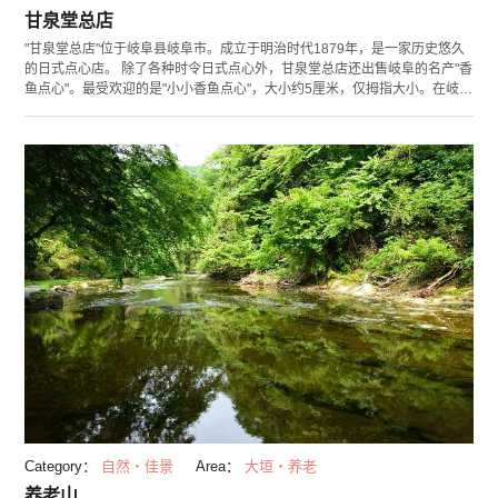
甘泉堂总店
"甘泉堂总店"位于岐阜县岐阜市。成立于明治时代1879年，是一家历史悠久
的日式点心店。 除了各种时令日式点心外，甘泉堂总店还出售岐阜的名产"香
鱼点心"。最受欢迎的是"小小香鱼点心"，大小约5厘米，仅拇指大小。在岐阜
内被誉为是最小的香鱼点心，其魅力就是可以一口即食的形式和大小。内部
包裹的求肥的味道也会根据季节而不同，因此是季节性礼品和土特产的最佳
选择。 此外，该店还销售适合与日式点心一同享用的宇治抹茶等饮品。
Category：
自然・佳景
Area：
大垣・养老
养老山