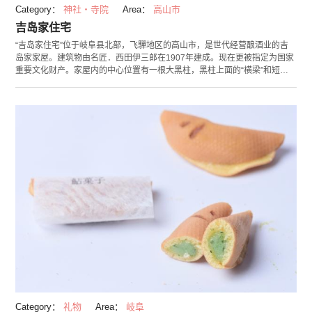
Category：
神社・寺院
Area：
高山市
吉岛家住宅
“吉岛家住宅”位于岐阜县北部，飞驒地区的高山市，是世代经营酿酒业的吉
岛家家屋。建筑物由名匠．西田伊三郎在1907年建成。现在更被指定为国家
重要文化财产。家屋内的中心位置有一根大黑柱，黑柱上面的“横梁”和短
柱，形成室内的通风设计。透过高处窗户照射的阳光，令柱子的木纹显得更
为美丽，可见设计师在其中下得工夫。从外面看到的，便凹凸不一致的方
格。玄关的屋檐下垂吊着的三轮神社的杉玉，是告知新酒已完成的吉祥物。
家屋的拉门前还挂上了在幕府时期献上了大量金钱才能得到的“平行条纹”暖
帘，可见吉岛家是多大的富商。而附近的“日下部民艺馆”内，有保持了当时
模样的飞驒名家．日下部家的家宅可供游人参观。大家有兴趣不妨前往参观
喔！
Category：
礼物
Area：
岐阜