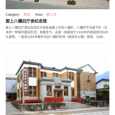
Category：
参观
Area：
郡上市
郡上八幡旧厅舍纪念馆
郡上八幡旧厅舍纪念馆位于岐阜县郡上市的八幡町，八幡町作为城下町（日
本的一种城市建设形式）发展至今。这是一栋建造于1936年的两层西洋风木
头建筑，一直到1994年都作为旧八幡町役场（政府办公楼）使用。1998
年，这里被指定为日本国家登录文化财产，次年的1999年作为郡上八幡的综
合观光介绍所——“郡上八幡旧厅舍纪念馆”重新改造对外开放。 现在，建筑
物的一楼除了有观光介绍处，还有重现昭和初期氛围的免费休息处。另外，
游客不仅可以在土特产销售区买东西，还能在“旧厅舍食堂”享用使用当地食
材烹饪的美味料理。在二楼设有大会议室“Kawasaki Hall”，这里会举办一些
体验活动，如被指定为国家重要无形民族文化的“郡上踊”体验教室等。 最
后，纪念馆还有自行车租赁服务，在充满历史感的城下町，骑自行车观光也
是一个不错的选择。