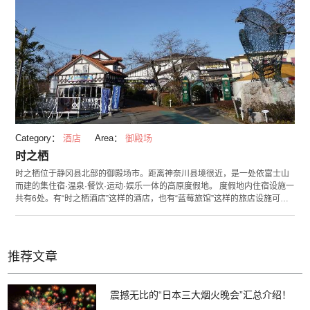
Category：
酒店
Area：
御殿场
时之栖
时之栖位于静冈县北部的御殿场市。距离神奈川县境很近，是一处依富士山
而建的集住宿·温泉·餐饮·运动·娱乐一体的高原度假地。 度假地内住宿设施一
共有6处。有“时之栖酒店”这样的酒店，也有“蓝莓旅馆”这样的旅店设施可供
选择。餐厅有日料和食・大阪烧・寿司・咖啡厅等7家店铺。其中“御殿场高
原啤酒”将餐厅与咖啡厅融为一体，甚至可以和朋友在喝啤酒上一较高下。除
此之外，娱乐设施也一应俱全。您可以在这里打网球，玩室内五人制足球、
攀岩，还能乘着电动平衡车在园内散步。 时之栖从每年的10月下旬至3月中
推荐文章
旬期间举办点灯活动“光之栖”，该活动用上了550万个灯泡，装饰着包括灯光
隧道、喷泉等设施，十分豪华。
震撼无比的“日本三大烟火晚会”汇总介绍！