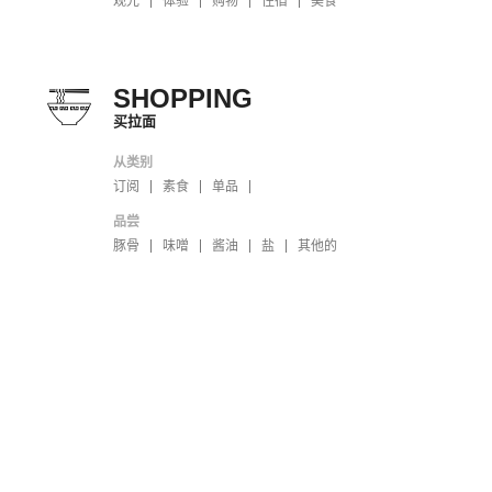
观光
体验
购物
住宿
美食
SHOPPING
买拉面
从类别
订阅
素食
单品
品尝
豚骨
味噌
酱油
盐
其他的