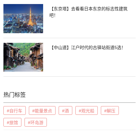
【东京塔】去看看日本东京的标志性建筑
吧！
【中山道】江户时代的古驿站街道5选！
热门标签
#自行车
#能量景点
#酒
#观光船
#解压
#旅馆
#环岛游