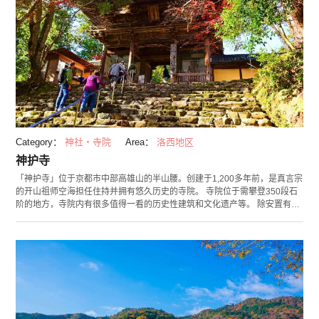
Category：
神社・寺院
Area：
洛西地区
神护寺
「神护寺」位于京都市中部高雄山的半山腰。创建于1,200多年前，是真言宗
的开山祖师空海担任住持并拥有悠久历史的寺院。 寺院位于需攀登350段石
阶的地方，寺院内有很多值得一看的历史性建筑和文化遗产等。 除安置有本
尊的金堂等建筑物以外，还保留有日本三大名钟的梵钟、建造于8世纪末的国
宝药师如来像、绘于13世纪的「传源赖朝像」等平安与镰仓时代的绘画、佛
像及书信等。位于寺院内西边的地藏院的扔素烧陶器祈求辟邪的「扔陶器活
动」非常受欢迎。 另外也作为红叶观赏地而为人所知，带有通红色彩的鸡爪
槭古木的景观非常震撼。