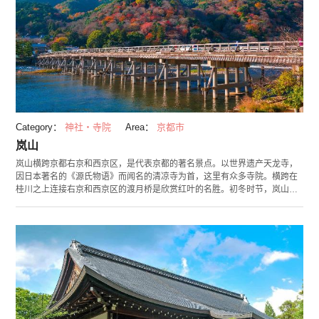
Category：
神社・寺院
Area：
京都市
岚山
岚山横跨京都右京和西京区，是代表京都的著名景点。以世界遗产天龙寺，
因日本著名的《源氏物语》而闻名的清凉寺为首，这里有众多寺院。横跨在
桂川之上连接右京和西京区的渡月桥是欣赏红叶的名胜。初冬时节，岚山著
名景点“岚山花灯路”会点上彩灯。在嵯峨和龟山之间7.3千米的路段上运行观
光电车，旅程25分钟，您可以在其中尽享周边美丽的自然风景。