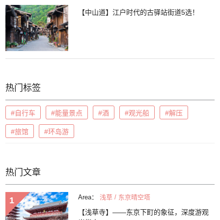
【中山道】江户时代的古驿站街道5选！
热门标签
#自行车
#能量景点
#酒
#观光船
#解压
#旅馆
#环岛游
热门文章
Area：
浅草 / 东京晴空塔
【浅草寺】——东京下町的象征，深度游观