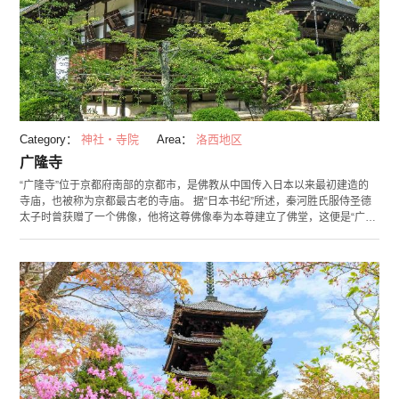
Category：
神社・寺院
Area：
洛西地区
广隆寺
“广隆寺”位于京都府南部的京都市，是佛教从中国传入日本以来最初建造的
寺庙，也被称为京都最古老的寺庙。 据“日本书纪”所述，秦河胜氏服侍圣德
太子时曾获赠了一个佛像，他将这尊佛像奉为本尊建立了佛堂，这便是“广隆
寺”的起源。正堂“太子堂”安置有圣德太子像，毎年11月22日仅在圣德太子忌
辰日方可参拜。另外，安置有奈良到镰仓时期大量佛像的“灵宝殿”内，还有
被称为日本国内最古老佛像的国宝指定第1号“弥勒菩萨半跏思惟像”，单手托
腮呈沉思状的唯美身姿堪称日本第一。在这里可获取的御朱印有“弥勒菩萨”
和“太子枫野别宫”这两种。 毎年10月这里会举办被称为京都三大奇祭之一的
“太秦牛祭”，届时将有带着奇异面具的摩多罗神以怪异的语调朗读祭文，这
个祭祀活动还被指定为市的无形民俗文化财产。