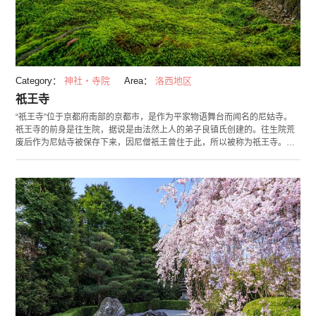
Category：
神社・寺院
Area：
洛西地区
祇王寺
“祇王寺”位于京都府南部的京都市，是作为平家物语舞台而闻名的尼姑寺。
祇王寺的前身是往生院，据说是由法然上人的弟子良镇氏创建的。往生院荒
废后作为尼姑寺被保存下来，因尼僧祇王曾住于此，所以被称为祇王寺。祇
王氏还出现在了“平家物语”当中，她虽曾受到平清盛氏的宠爱，但由于清盛
的变心而被驱逐，随后，这里也成了其母亲和妹妹的出家之地。因为平家物
语里的这段故事，祇王寺作为具有悲恋情怀的尼姑寺也很有名。 初夏至盛
夏，茅草屋顶的草堂前长满了大约30种苔藓，翠绿幽静的庭园十分值得一
看。晴天时苔藓蓬松柔软，雨天则变得湿润鲜嫩，园内的风景，因天气而
异。并且在秋天，苔藓散去，红叶满园，铺成一张红绒毯。 这里的御朱印分
为通常朱印和季节朱印2种，季节朱印的设计洋溢着春夏秋冬的四季之感。