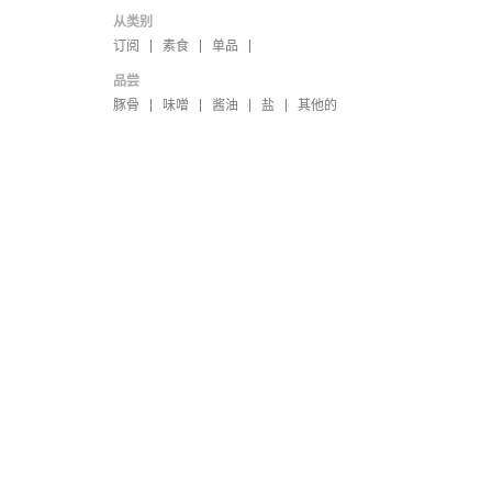
从类别
订阅
素食
单品
品尝
豚骨
味噌
酱油
盐
其他的