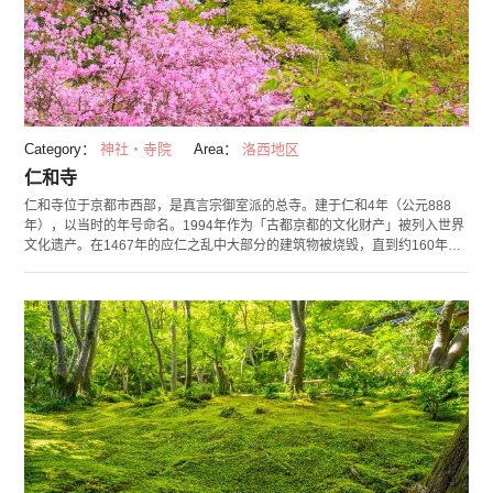
Category：
神社・寺院
Area：
洛西地区
仁和寺
仁和寺位于京都市西部，是真言宗御室派的总寺。建于仁和4年（公元888
年），以当时的年号命名。1994年作为「古都京都的文化财产」被列入世界
文化遗产。在1467年的应仁之乱中大部分的建筑物被烧毁，直到约160年后
天皇宅邸内的建筑物被迁移至此才得以复兴。仁和寺内多个皇室风格浓厚的
建筑是它独有的特色。至今仍完好保存着被认定为国宝的「金堂」，重要文
化财产「五重塔」，「仁王门」和「御影堂」等江户时代的历史建筑。在院
内的「灵宝馆」里收藏着国宝「阿弥陀三尊像」及重要文化财产「吉祥天立
像」，在春秋季举办的名宝展活动中会对外展示。作为树高略矮，花期较晚
的樱花“御室樱”胜地被众人喜爱。每年春天淡粉色的樱花都会为寺内增添一
分美丽的色彩。