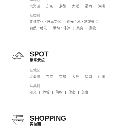
从地区
北海道
东京
京都
大阪
福岡
沖縄
从类别
传统文化・日本文化
观光胜地・旅游景点
自然・绝景
活动・体验
美食
购物
SPOT
搜索景点
从地区
北海道
东京
京都
大阪
福岡
沖縄
从类别
观光
体验
购物
住宿
美食
SHOPPING
买拉面