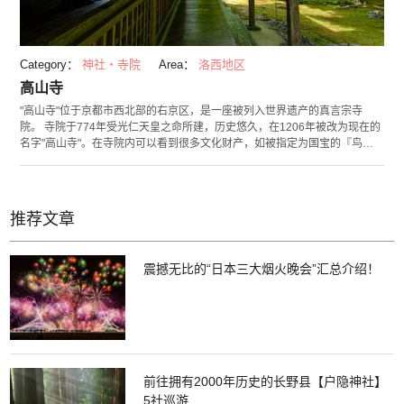
Category：
神社・寺院
Area：
洛西地区
高山寺
"高山寺"位于京都市西北部的右京区，是一座被列入世界遗产的真言宗寺
院。 寺院于774年受光仁天皇之命所建，历史悠久，在1206年被改为现在的
名字"高山寺"。在寺院内可以看到很多文化财产，如被指定为国宝的『鸟兽
人物戏画』的复制品，以及同样被指定为国宝的建筑“石水院”等。同时这里
也作为日本第一个制茶的地方而闻名，现在每年5月仍然进行采茶活动。在寺
里可以品尝到抹茶和点心也是其魅力之一。 高山寺也是非常受欢迎的红叶观
赏地。其特点是红叶盛开期是11月中旬，比京都的其他地区要晚。历史建筑
推荐文章
被红色装点的景象颇带神秘感。 （照片：栂尾山 高山寺 Kosanji Temple ©
kaz* 知识共享许可协议（表示为2.0 国际）
https://creativecommons.org/licenses/by-sa/2.0/ ）
震撼无比的“日本三大烟火晚会”汇总介绍！
前往拥有2000年历史的长野县【户隐神社】
5社巡游