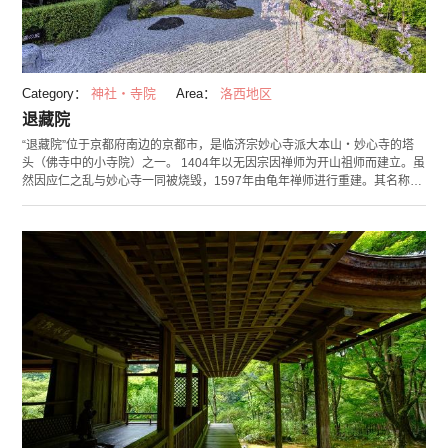
Category：
神社・寺院
Area：
洛西地区
退藏院
“退藏院”位于京都府南边的京都市，是临济宗妙心寺派大本山・妙心寺的塔
头（佛寺中的小寺院）之一。 1404年以无因宗因禅师为开山祖师而建立。虽
然因应仁之乱与妙心寺一同被烧毁，1597年由龟年禅师进行重建。其名称隐
含了“不为人知地以善行布教”之意。副住持松山大耕在2011年于梵谛冈与前
罗马教宗交流，又于2014年与达赖喇嘛14世以及世界上各个宗教家与领袖进
行交流。松山大耕因对世界进行日本文化的宣传而受到很高的评价。 寺院内
有室町时代的画家狩野元信画的史迹名胜──枯山水庭园“元信之庭”，以及四
季有不同美景的池泉回游式庭园“余香苑”等等。圆形交叠的池水附近有红枝
垂樱与莲花，一年四季都有美景可以欣赏。收藏品以描绘了手拿葫芦欲捕鲶
鱼的水墨画“瓢鲇图”的仿画最为人所知。这里也有提供校外教学的学生座禅
指导与法话讲座。