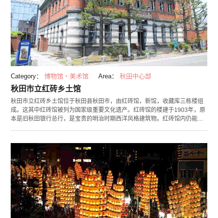
Category：
博物馆・美术馆
Area：
秋田中心部
秋田市立红砖乡土馆
秋田市立红砖乡土馆位于秋田县秋田市，由红砖馆，新馆，收藏库三栋楼组
成。这其中红砖馆被列为国家级重要文化遗产。红砖馆的楼建于1903年，原
本是旧秋田银行总行，是宝贵的明治时期西洋风格建筑物。红砖馆内仍能看
到当年被用作银行时的点滴。新馆中则常年展示着秋田县的传统工艺品以及
版画家胜平得知的作品，除此之外还会举行主题展。