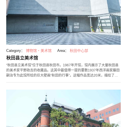
Category：
博物馆・美术馆
Area：
秋田中心部
秋田县立美术馆
“秋田县立美术馆”位于秋田县秋田市。1967年开馆，馆内展示了大量秋田县
的美术家平野政吉的收藏品。这其中最值得一提的要数1937年西洋画家藤田
嗣治专为此馆所绘的巨大壁画“秋田的行事”。这幅作品宽达20米，描绘了秋
田的祭典，日常生活，产业及历史等，是秋田县民的珍宝。馆内遵循“有独一
无二魅力的美术馆”这一设计理念，设计极其讲究，没有柱子的螺旋阶梯与三
角阶梯等，除美术展品外也有许多看点。