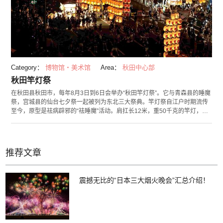
Category：
博物馆・美术馆
Area：
秋田中心部
秋田竿灯祭
在秋田县秋田市，每年8月3日到6日会举办“秋田竿灯祭”。它与青森县的睡魔
祭，宫城县的仙台七夕祭一起被列为东北三大祭典。竿灯祭自江户时期流传
至今，原型是祛病辟邪的“祛睡魔”活动。肩扛长12米，重50千克的竿灯，同
时还要展示五种技艺。最难的“腰”技展示成功后，会场会陷入一片沸腾。随
着口号一同竖起的竿灯魄力十足。
推荐文章
震撼无比的“日本三大烟火晚会”汇总介绍！