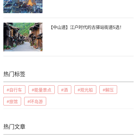
【中山道】江户时代的古驿站街道5选！
热门标签
#自行车
#能量景点
#酒
#观光船
#解压
#旅馆
#环岛游
热门文章