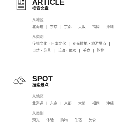
ARTICLE
搜索文章
从地区
北海道
东京
京都
大阪
福岡
沖縄
从类别
传统文化・日本文化
观光胜地・旅游景点
自然・绝景
活动・体验
美食
购物
SPOT
搜索景点
从地区
北海道
东京
京都
大阪
福岡
沖縄
从类别
观光
体验
购物
住宿
美食