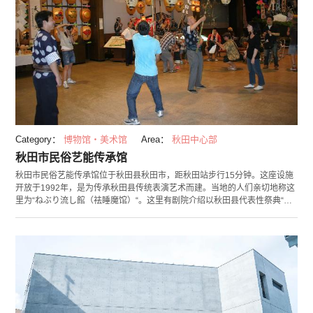
Category：
博物馆・美术馆
Area：
秋田中心部
秋田市民俗艺能传承馆
秋田市民俗艺能传承馆位于秋田县秋田市，距秋田站步行15分钟。这座设施
开放于1992年，是为传承秋田县传统表演艺术而建。当地的人们亲切地称这
里为“ねぶり流し館（祛睡魔馆）“。这里有剧院介绍以秋田县代表性祭典“竿
灯祭”为首的当地民俗艺术的历史。除此以外最不能错过的要数竿灯体验了。
您可以尝试亲自举一举竿灯祭上实际使用的的竿灯。4月到10月的周末与法
定节假日这里还会举办竿灯表演。