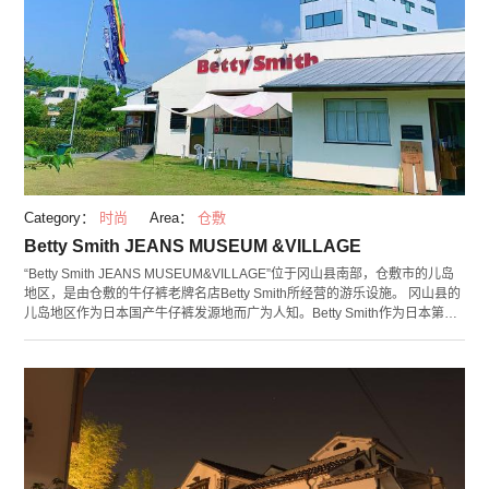
Category：
时尚
Area：
仓敷
Betty Smith JEANS MUSEUM &VILLAGE
“Betty Smith JEANS MUSEUM&VILLAGE”位于冈山县南部，仓敷市的儿岛
地区，是由仓敷的牛仔裤老牌名店Betty Smith所经营的游乐设施。 冈山县的
儿岛地区作为日本国产牛仔裤发源地而广为人知。Betty Smith作为日本第一
家女装牛仔裤制造厂，创业于1962年。这家公司长年贡献并见证了国产牛仔
裤的文化发展，其所经手的这些区域很值得一看。设施范围内有保存与展示
国产牛仔裤相关的贵重史料的“牛仔裤博物馆”与“牛仔裤制作体验工厂”，从新
产品并列的展示空间到过季品的批发零售，是可以享受眼看、手做、购买等
多样乐趣的设施。这家1960年代开始生产牛仔裤的裁缝工厂，以儿岛最古老
的牛仔裤工厂而闻名。 设施范围内还设有狗狗运动场的绿色庭院，推荐大家
在购物的休息时间可以在自然环境中稍作歇息。一如其名，整个区域像小小
的村庄一样小巧可爱的景观也是其魅力。各位不妨在各栋建筑前好好享受拍