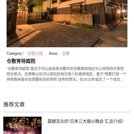
照的乐趣吧！
Category：
主题公园
Area：
仓敷
仓敷宵待庭院
“仓敷宵待庭院”是位于冈山县南部仓敷市的仓敷美观地区中心地带的代表性
观光景点。在傍晚以后可以游玩的地方很少的美观地区，基于“想要打造一个
待夜晚来临也会想要前去的场所”这样的想法，在2015年诞生了一个结合美
食与艺术的复合设施。有竹林的散步庭园任谁都可以免费进入，夜晚点灯后
可以感受到梦幻的气氛。户外活动空间也不定期举办音乐会等活动。这座庭
院设施中还有“町家 Salon&Gallery 清游庵”可以欣赏与仓敷地区有关联的艺
术家作品，专门贩卖冈山县生产的水果的“para果物小町”，可以享用以当地
推荐文章
食材料理的“意大利餐厅 星光”等等，是一个可以尽情享受仓敷的地方。
震撼无比的“日本三大烟火晚会”汇总介绍！