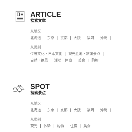
ARTICLE
搜索文章
从地区
北海道
东京
京都
大阪
福岡
沖縄
从类别
传统文化・日本文化
观光胜地・旅游景点
自然・绝景
活动・体验
美食
购物
SPOT
搜索景点
从地区
北海道
东京
京都
大阪
福岡
沖縄
从类别
观光
体验
购物
住宿
美食