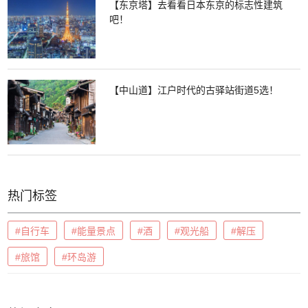
【东京塔】去看看日本东京的标志性建筑
吧！
【中山道】江户时代的古驿站街道5选！
热门标签
#自行车
#能量景点
#酒
#观光船
#解压
#旅馆
#环岛游