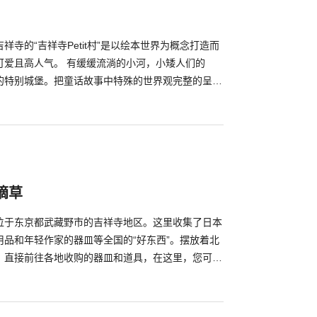
祥寺的“吉祥寺Petit村”是以绘本世界为概念打造而
可爱且高人气。 有缓缓流淌的小河，小矮人们的
的特别城堡。把童话故事中特殊的世界观完整的呈现
村里有许多家贩售可爱小物的杂货店，还有可以边跟
午茶时光的猫咪咖啡厅。来到这边保证让你心灵得到
劳一扫而空!
摘草
”位于东京都武藏野市的吉祥寺地区。这里收集了日本
用品和年轻作家的器皿等全国的“好东西”。摆放着北
，直接前往各地收购的器皿和道具，在这里，您可以
丰富的单品。 店里一角有收集了张子（和纸纸偶）
滨松张子和琉球张子等可爱的玩具们，当作礼物送人
护传统的熟练职人们长年生活在地方，他们所制作的