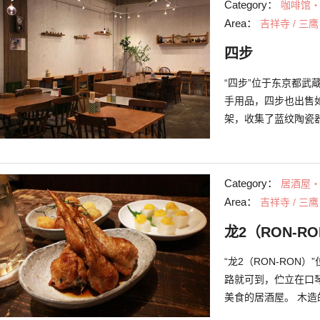
Category：
咖啡馆
手工作品，因为继承
Area：
吉祥寺 / 三鹰
了。请一定要来看看
工作品。
四步
“四步”位于东京都
手用品，四步也出售
架，收集了蓝纹陶瓷
特色和年代有所不同
热水壶和中川政七商
四步的魅力不只在于
Category：
居酒屋
道的暖心午餐。有时
Area：
吉祥寺 / 三鹰
餐，可以让心和胃都
龙2（RON-R
“龙2（RON-RO
路就可到，伫立在口
美食的居酒屋。 木造
于九州的店长的拿手