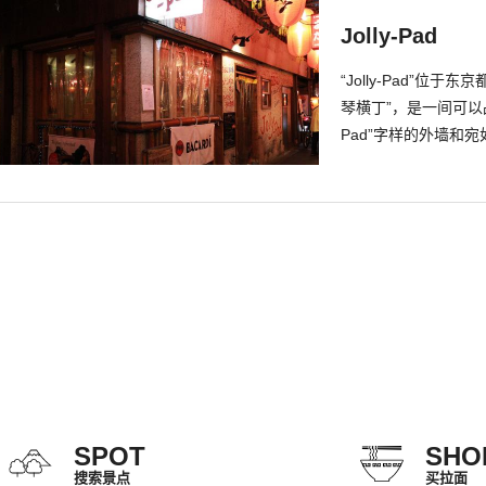
Jolly-Pad
“Jolly-Pad”
琴横丁”，是一间可以品
Pad”字样的外墙和
了美式风情。 推荐的
烤而成的“BBQ炭火
合。 不只有狂野的
点也很有人气。可以
SPOT
SHO
搜索景点
买拉面