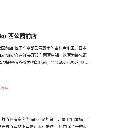
“乌鱼子”的“生乌鱼子白萝卜”和在鸡翅里塞满饺子
，都是只有在这里才能吃到的极品餐点，每样也都和九
配。 平日周一～四限定提供可以在中午品尝到手工
019年9月开始，因店长身体状况不佳，中午暂停营
uku 西公园前店
 西公园前店”位于东京都武蔵野市的吉祥寺地区。日本
kuPuku”在吉祥寺开设有两家店铺，这家为最先诞
买到的餐具多数为明治以前，至今200〜300年以上
物品。可说是能发现难以入手、历史悠久的真品的日
，蓝色纹饰的瓷器，被叫作“古伊万里”，是以昔日伊
。这些日本器皿经过了300年，保存状态依旧良好，
・酒吧
 这些200年以前的江户时代器皿的有趣之处在于，
描绘，所以就算是图案相同，样子也会多少有些差
餐具，希望您能找到心仪之选。
祥寺区有家名为“串.com”的餐厅，位于“口琴横丁”
从吉祥寺车站下车便可步行抵达。 店内除了一楼设