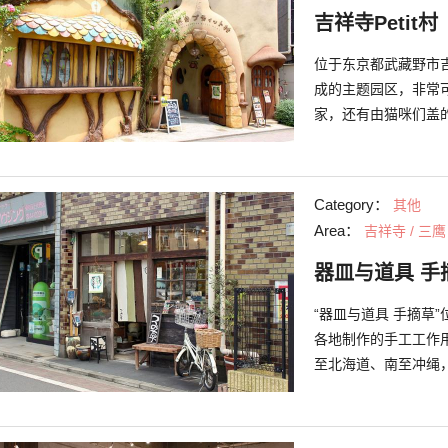
吉祥寺Petit村
位于东京都武藏野市吉
成的主题园区，非常
家，还有由猫咪们盖
出来，充满魅力。 
猫咪玩边喝茶享受下
疗愈，将经年累月的疲
Category：
其他
Area：
吉祥寺 / 三鹰
器皿与道具 手
“器皿与道具 手摘草
各地制作的手工工作
至北海道、南至冲绳
邂逅让您的生活更加
等乡土玩具的棚架。
也很合适。 这些守