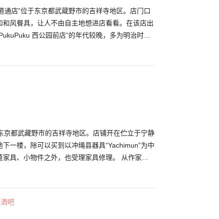
u 中道通店”位于东京都武蔵野市的吉祥寺地区。店门口
和和风餐具，让人不由自主地想进店看看。在该店出
ukuPuku 西公园前店”的年代较晚，多为明治时代
西。不只瓷器、陶器，也展示着漆器和玻璃器皿。
多，价格合理也是它如此受欢迎的理由。约100年以
皿，有些只需500日元。也因明治时代以后发展了转
得平易近人。用转印技术制作的器皿，图案多彩，可
情使用，这亦为其魅力之一。如果是蓝纹陶瓷器皿的
，使用时也没有负担，因此不妨在您的餐桌上给这些
之地吧
ues”位于东京都武藏野市的吉祥寺地区。店铺开在伫立于宁静
一楼，除可以买到以冲绳县器具“Yachimun”为中
董家具、小物件之外，也受理家具修理。 从作家手
imun，每个都包含着作者的思想，非常珍贵。您也可
您介绍，帮您找到喜欢的器皿。
・酒吧