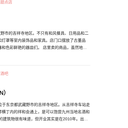
・甜点店
者越来越少，有很多作品可能有朝一日就再也买不到
只有在这里才能邂逅的各种充满名工巧思和绝技的手
武蔵野市的吉祥寺地区。不只有和风餐具、日用品和二
如灯罩等室内装饰品和家具。店门口摆放了古董品
器和色彩鲜艳的器皿们。 店里卖的商品，虽然地方
，但全都是符合店内氛围的良品。比如野田珐琅的电
店的点缀生活的日用品，也有外国制的可爱杯子。
贩卖的商品。店内同时开设了咖啡馆，提供有家的味
・酒吧
也会使用与店内商品相同的餐具，并备有当日精选午
获得满足，让您度过奢侈的时间。
ON）
N）”位于东京都武藏野市的吉祥寺地区。从吉祥寺车站走
琴横丁内的祥和会通上，是可以饱尝九州当地名酒和
的建筑物很有味道，但开业其实是在2010年。出身
好菜，是极品的九州美食，关东煮以及许多创意菜