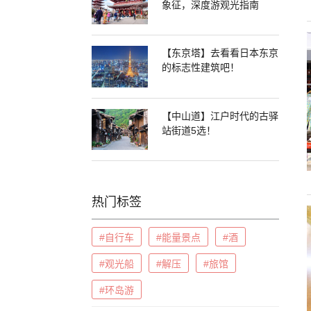
象征，深度游观光指南
【东京塔】去看看日本东京
的标志性建筑吧！
【中山道】江户时代的古驿
站街道5选！
热门标签
#自行车
#能量景点
#酒
#观光船
#解压
#旅馆
#环岛游