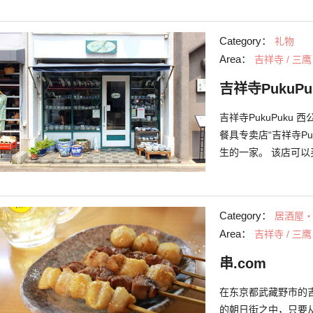
式。使用了长崎县名产
馅的“鸡翅煎饺”等
Category：
礼物
州产的烧酒味道很相
Area：
吉祥寺 / 三鹰
煎饺的午市套餐，但2
业。
吉祥寺PukuP
吉祥寺PukuPuku
餐具专卖店“吉祥寺Pu
生的一家。 该店可以
江户时期制作出来的
本餐具店。白色质地
万里烧为中心的系列
Category：
居酒屋
保有昔日美丽的色泽。
Area：
吉祥寺 / 三鹰
因为每一个都是手工
异。仔细看看每一款
串.com
在东京都武藏野市的吉
的朝日街之中，只要