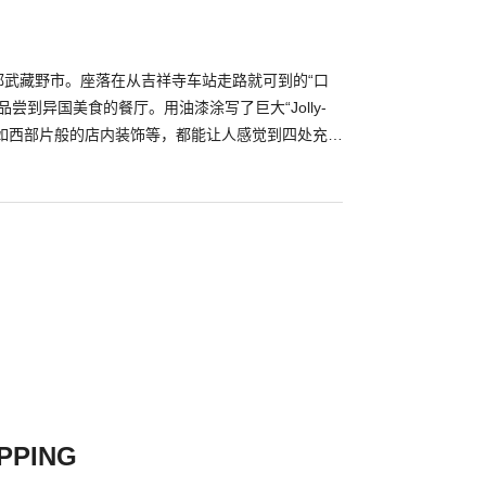
位于东京都武藏野市。座落在从吉祥寺车站走路就可到的“口
尝到异国美食的餐厅。用油漆涂写了巨大“Jolly-
宛如西部片般的店内装饰等，都能让人感觉到四处充满
餐点是在长30cm的铁串上，豪迈穿上肉块和蔬菜烧
串烧”。也备有可以同时品尝到猪、牛、鸡的串烧组
肉类美食，墨西哥卷饼和北海道乡土的羊肉菜肴等餐
在仿佛美国酒吧的店内，一次品尝多国美食。
PPING