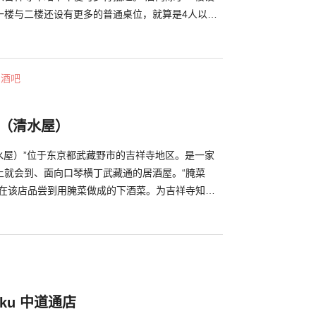
一楼与二楼还设有更多的普通桌位，就算是4人以上
地直接前往用餐。 如同店名，串烧是店内最推荐的
，并且味道咸淡适中，拿来当下酒菜可说是绝配。
您一定要点些串烤来好好品尝一番。
・酒吧
28（清水屋）
（清水屋）”位于东京都武藏野市的吉祥寺地区。是一家
上就会到、面向口琴横丁武藏通的居酒屋。“腌菜
以在该店品尝到用腌菜做成的下酒菜。为吉祥寺知名
”所经营，在此可以一尝味道层次丰富的腌菜和各种煮
部分开放了榻榻米座位和能边吹着晚风边品尝美酒的户
容纳4位左右的站饮空间。 推荐的餐点是可以品尝
套餐”，会出现怎样的腌菜很令人期待。老店做的腌
，味道浓厚，很适合下酒。
uku 中道通店