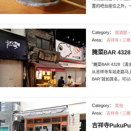
置的吧台座位之外，
的团体也可轻松随意
菜肴。不但口感香酥
若有机会前来造访，
Category：
居酒屋
Area：
吉祥寺 / 三鹰
腌菜BAR 43
“腌菜BAR 4328
从吉祥寺车站走路马
BAR”就如其名，可
的腌菜老店“清水屋
炖的餐点。 1楼的
外座位，以及2楼备有
Category：
其他
到3种腌菜的“清水屋
Area：
吉祥寺 / 三鹰
菜，每一筷都很入味
吉祥寺PukuP