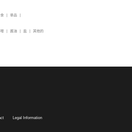
素食
单品
味噌
酱油
盐
其他的
ct
Legal Information