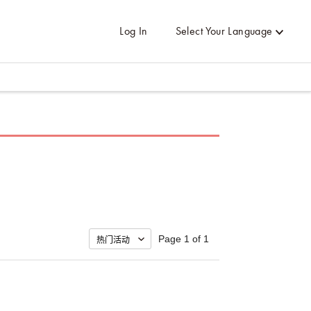
Log In
Select Your Language
Page 1 of 1
园