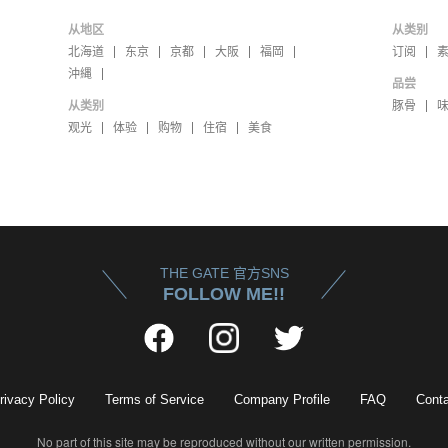
从地区
从类别
北海道
东京
京都
大阪
福岡
订阅
沖縄
品尝
从类别
豚骨
观光
体验
购物
住宿
美食
THE GATE 官方SNS
FOLLOW ME!!
rivacy Policy
Terms of Service
Company Profile
FAQ
Conta
No part of this site may be reproduced without our written permission.