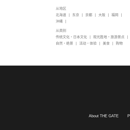
从地区
北海道
东京
京都
大阪
福岡
沖縄
从类别
传统文化・日本文化
观光胜地・旅游景点
自然・绝景
活动・体验
美食
购物
About THE GATE
P