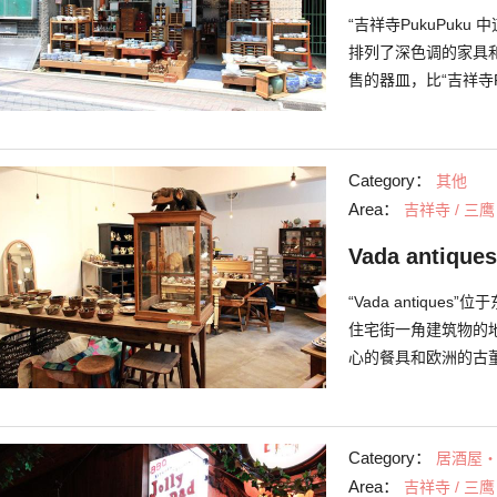
“吉祥寺PukuPuk
排列了深色调的家具
售的器皿，比“吉祥寺P
〜昭和时代制作的东
不只因为商品种类繁
前制作的大正时代器
Category：
其他
印技术，使得价格变
Area：
吉祥寺 / 三鹰
以根据不同季节或心
话，可以放入微波炉
Vada antiques
江户时代的餐具一席
“Vada antiq
住宅街一角建筑物的地下
心的餐具和欧洲的古
中直接收购的Yach
以请老板和田先生为
Category：
居酒屋
Area：
吉祥寺 / 三鹰