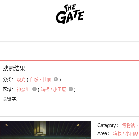
搜索结果
分类：
观光
(
自然・佳景
)
区域：
神奈川
(
箱根 / 小田原
)
关键字：
Category：
博物馆
Area：
箱根 / 小田原