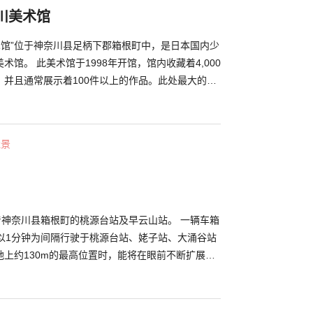
川美术馆
术馆”位于神奈川县足柄下郡箱根町中，是日本国内少
馆。 此美术馆于1998年开馆，馆内收藏着4,000
，并且通常展示着100件以上的作品。此处最大的特
间的距离非常近，能近距离观赏到日本画特有的光泽
内自豪的展望台能观赏到浮现于芦之湖上的箱根神社
从山峰之间窥见富士山的绝美景致。从馆内附设的咖啡
佳景
春夏秋冬、四季更迭的自然景色一览无遗，可在此品尝
的片刻时光。
着神奈川县箱根町的桃源台站及早云山站。 一辆车箱
车以1分钟为间隔行驶于桃源台站、姥子站、大涌谷站
上约130m的最高位置时，能将在眼前不断扩展的
四季更迭景色尽收眼底。 其中特别推荐的是从桃源
站大涌谷站。只要走出车站便能看到的“大涌谷”也
现在也仍持续活动的活火山。 此外，在大涌谷站也能