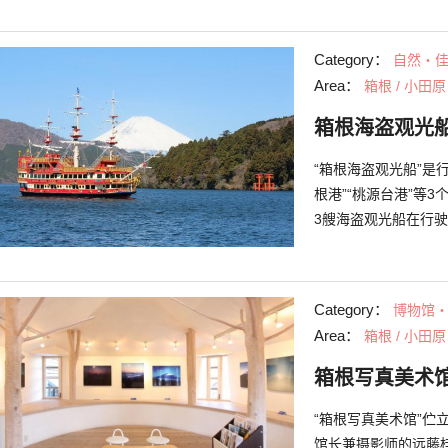
下活火山的壮阔风景
蛋。黑鸡蛋是在大涌
Category：
自然・
年寿命的功效。
Area：
箱根 / 小田原
箱根海盗观光
“箱根海盗观光船”是
根港”“桃源台港”等
3艘海盗观光船在行
加费用，就能进入有
乐趣。 由于芦之湖
了能观赏四季更迭的
Category：
博物馆
商店中，也能购买到
Area：
箱根 / 小田原
景色及购物乐趣，边
箱根写真美术
“箱根写真美术馆”伫
馆长兼摄影师的远藤