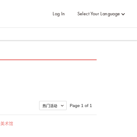
Log In
Select Your Language
Page 1 of 1
・美术馆