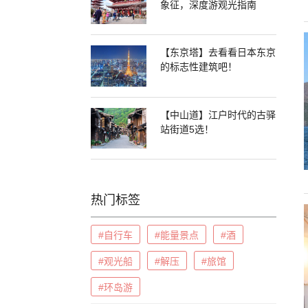
象征，深度游观光指南
【东京塔】去看看日本东京
的标志性建筑吧！
【中山道】江户时代的古驿
站街道5选！
热门标签
#自行车
#能量景点
#酒
#观光船
#解压
#旅馆
#环岛游