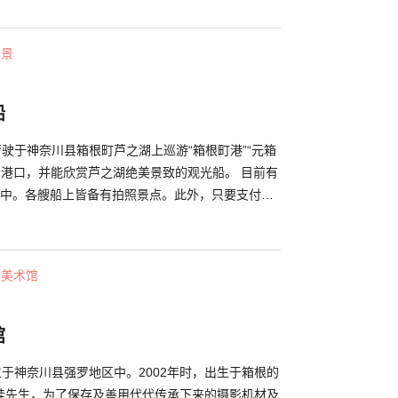
。在“大涌谷黑鸡蛋馆”您可以品尝到特色美食黑鸡
谷喷涌的温泉池中制作而成，据说吃一个就有延长7
佳景
船
行驶于神奈川县箱根町芦之湖上巡游“箱根町港”“元箱
3个港口，并能欣赏芦之湖绝美景致的观光船。 目前有
驶中。各艘船上皆备有拍照景点。此外，只要支付追
着更加豪华内部装潢的“特别船室”中，悠闲享受游船
是个四周皆被群山所环绕的火山口湖，因此从甲板除
群山风貌之外，还能远眺富士山。在海盗观光船内的
・美术馆
季节限定的甜点及伴手礼。不防上船来一边享受美丽
品味犹如成为海盗般的心情。
馆
立于神奈川县强罗地区中。2002年时，出生于箱根的
桂先生，为了保存及善用代代传承下来的摄影机材及