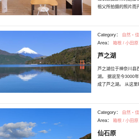
祖父所拍摄的照片而
本身利用8×10的大
定期举办企画展。 馆内同时
到由曾在巴黎学习甜
Category：
自然・
醇的美味磅蛋糕及特
Area：
箱根 / 小田原
芦之湖
芦之湖位于神奈川县
湖。 据说至今300
成了芦之湖。 从这
杉树街道看到的“逆
鱼，也是一处闻名的垂
风景绝佳的避暑胜地
Category：
自然・
Area：
箱根 / 小田原
仙石原