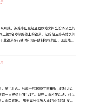
佳景
地中煮过的“黑蛋”。据说只要吃1个就能延长7年寿
看看这知名美食吧。
神奈川线，连结小田原站至强罗站之间全长15公里的
世界上第2名陡峭路线上的铁道，起始站及终点站之间
由于此铁道在行驶时宛如在缝制箱根的山，因此能近
春天的盎然新绿、秋天的艳丽红叶及冬天的皓白雪景
绝景可是充满魅力。 其中最为推荐的是绣球花盛放
的期间，因此电车也以“绣球花电车”的爱称为人熟
佳景
，一边欣赏近到几乎要碰触到车窗的绣球花，在盛放
夜晚时，沿线有6处会进行点灯，能观赏到与白天分
，景色壮观。形成于约3000年前箱根山的喷火活
样态一直被称为“地狱谷”。现在火山还在活动，可以
从火山口冒出。 想要充分体味大涌谷风情的朋友推
道。乘索道向早云山方向行进，您可以直观的看到脚