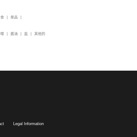
素食
单品
味噌
酱油
盐
其他的
ct
Legal Information