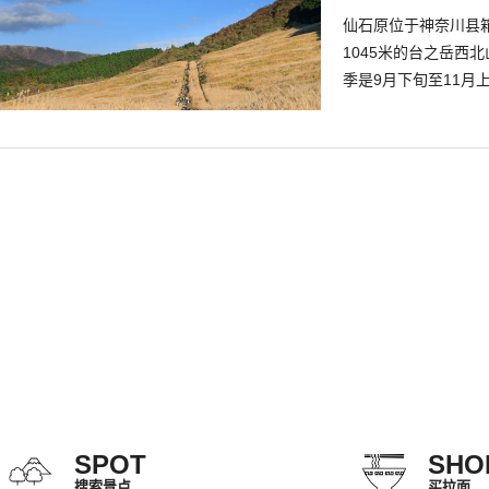
仙石原位于神奈川县
1045米的台之岳西
季是9月下旬至11
芒草风景。 周边，您
一边欣赏草原风光。
17万平方米的湿地
“箱根湿生花园”观察
SPOT
SHO
搜索景点
买拉面