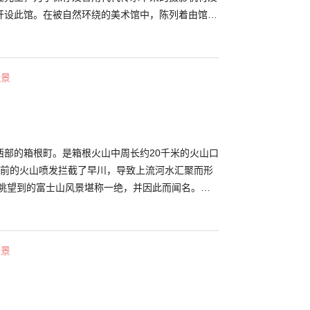
开设此馆。在被自然环绕的美术馆中，陈列着由馆长
型相机所拍摄的富士山绝景照片。此外，在馆内也会
也附设咖啡厅“Plaisir de l’œuf”，在此能品尝
点制作的甜点师所制美味蛋糕。另提供有着软绵又香
佳景
别菜单哦。
西部的箱根町。是箱根火山中周长约20千米的火山口
0年前的火山喷发拦截了早川，导致上流河水汇聚而形
里眺望到的富士山风景堪称一绝，并因此而闻名。从
富士”景观据说尤为美丽。湖上还栖息着虹鳟和西太公
钓场所。 1966年芦之湖温泉开始营业，作为一处
吸引了众多游客的前往。
佳景