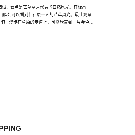
箱根，看点是芒草草原代表的自然风光。在标高
北山脚处可以看到仙石原一面的芒草风光。最佳观景
月上旬，漫步在草原的步道上，可以欣赏到一片金色的
可以在“荞麦面店 穗穂し乃庵”一边品尝特色荞麦面
旺季游客众多，需要提前预约。芒草草原旁还有一处
，湿地里有非常多的自生植物，可以在台之岳旁边的
湿地生态，推荐您到这里来看一看。
PPING