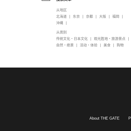
从地区
北海道
东京
京都
大阪
福岡
沖縄
从类别
传统文化・日本文化
观光胜地・旅游景点
自然・绝景
活动・体验
美食
购物
About THE GATE
P