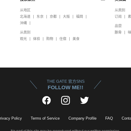
从地区
从类别
北海道
东京
京都
大阪
福岡
订阅
沖縄
品尝
从类别
豚骨
观光
体验
购物
住宿
美食
THE GATE 官方SNS
FOLLOW ME!!
rivacy Policy
Terms of Service
Company Profile
FAQ
Conta
No part of this site may be reproduced without our written permission.