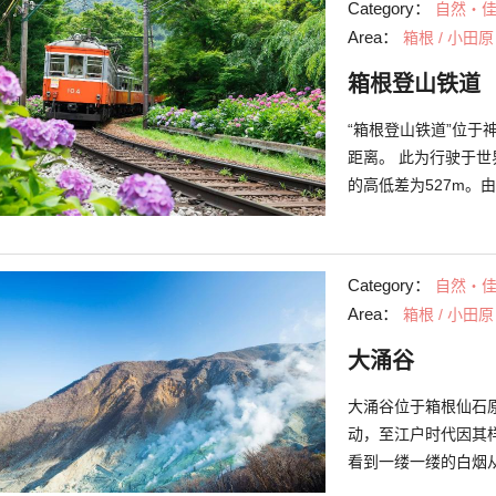
Category：
自然・
购买到放入大涌谷温泉
Area：
箱根 / 小田原
命，您也不妨来品尝
箱根登山铁道
“箱根登山铁道”位于
距离。 此为行驶于
的高低差为527m。
距离接触自然景观。
等，四季更迭的不同
的6月中旬至7月中旬
Category：
自然・
知，能一边搭乘电车
Area：
箱根 / 小田原
下呈现的美丽光景。
外不同的梦幻景象。
大涌谷
大涌谷位于箱根仙石原
动，至江户时代因其
看到一缕一缕的白烟
荐您乘坐箱根空中索