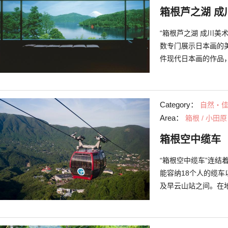
箱根芦之湖 成
“箱根芦之湖 成川美
数专门展示日本画的美术
件现代日本画的作品
色是访客与展示作品
及细腻笔触。 从馆
“和平鸟居”，以及
Category：
自然・
厅“季节风”也能将
Area：
箱根 / 小田原
季节性甜点度过优雅
箱根空中缆车
“箱根空中缆车”连结
能容纳18个人的缆
及早云山站之间。在地
箱根街景及富士山的
台站出发的第2个停靠
被称为“地狱谷”，是