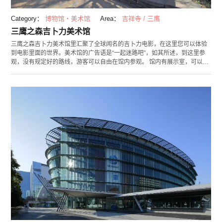
Category：
博物馆・美术馆
Area：
吉祥寺 / 三鹰
三鹰之森吉卜力美术馆
三鹰之森吉卜力美术馆里汇聚了全球闻名的吉卜力电影，在这里您可以体验
到电影里面的世界。美术馆的广告语是“一起迷路吧”，如其所述，到这里参
观，没有规定好的路线，游客可以自由在馆内参观。 馆内有展示室，可以了
解到动画的构成和制作过程。还设有图书阅览室，看上去似乎和一般美术馆
没什么不同，在这里不仅能看，还能触摸，和作品互动。大人和孩童都能乐
在其中。 需要注意的一点是，参观三鹰之森吉卜力美术馆，需要提前预约参
观日期和时间。