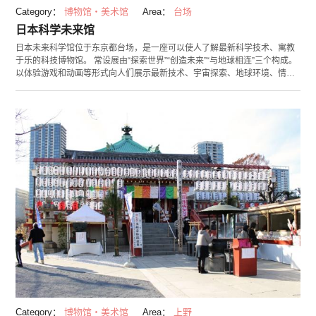
Category：
博物馆・美术馆
Area：
台场
日本科学未来馆
日本未来科学馆位于东京都台场，是一座可以使人了解最新科学技术、寓教
于乐的科技博物馆。 常设展由“探索世界”“创造未来”“与地球相连”三个构成。
以体验游戏和动画等形式向人们展示最新技术、宇宙探索、地球环境、情报
科学等日新月异的科技。 另外，馆内也设有很多亲子能一同乐在其中的设
施。在“亲子？”广场，有进行着化学、生物、环境、机器人相关实验的“实验
工坊”等充分激发孩子们的探究心的环节。 此外，馆内还会举办不定期特别企
划展，还有很多独一无二的展览，请务必在到访之际参观！
Category：
博物馆・美术馆
Area：
上野