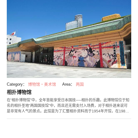
右，以江户时代人们的生活为发想策划各式各样的主题展览。博物馆商店
中，贩有企划展览的画册及各种浮世绘商品。 （照片提供：墨田北斋美术馆
©️Owashi Yosuke）
Category：
博物馆・美术馆
Area：
两国
相扑博物馆
在“相扑博物馆”中，全年皆能享受日本国技──相扑的乐趣。此博物馆位于知
名的相扑圣地“两国国技馆”中，而且还无需支付入场费，对于相扑迷来说可
是非常有人气的景点。此馆是为了汇整相扑资料而于1954年开馆，在1985
年两国国技馆开馆的同时，转移至现在的场所。馆内展示的资料以首代相扑
博物馆馆主酒井忠正所收集的相扑资料为中心，另有锦绘、顺序表、实际被
使用的兜裆布及力士们的签名等。即使没有举行正式的相扑比赛，也请务必
造访相扑博物馆来接触日本的国技──相扑。