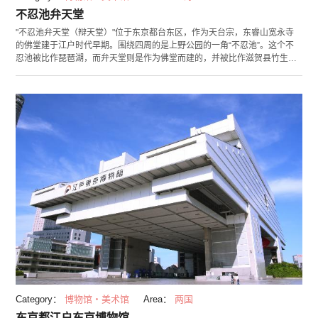
不忍池弁天堂
"不忍池弁天堂（辩天堂）"位于东京都台东区，作为天台宗，东睿山宽永寺
的佛堂建于江户时代早期。围绕四周的是上野公园的一角“不忍池”。这个不
忍池被比作琵琶湖，而弁天堂则是作为佛堂而建的，并被比作滋贺县竹生岛
的“宝严寺”。主佛是"谷中七福神"的弁财天（辩才天）。 在弁天堂祭祀的是有
八只手臂的“八臂辩才天”，每只手臂各持破坏烦恼的工具。在每年1月1日至
10日举行的谷中七福神巡游期间不会进行开龛，只有在9月举行一天的大祭
祀时才能够瞻仰其样貌。正殿旁边还有“大黑天堂”，里面祭祀着与谷中七福
神不同的"大黒天"。传说这个大黑神被丰臣秀吉所钟爱。
Category：
博物馆・美术馆
Area：
两国
东京都江户东京博物馆