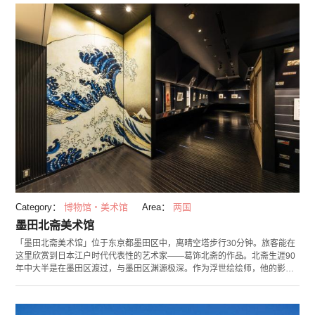
以体验在巨大屏幕体验模拟太阳系旅行，还能以月球探察器“辉夜”的影像体
验月面旅行。想进一步了解宇宙的客人，可以观看“300英尺3D宇宙影院”。
在这里可以视听3D从宇宙形成到地球形成以及文明发展的138亿年间的时间
旅行。 （照片提供：Wataru Umehara）
Category：
博物馆・美术馆
Area：
两国
墨田北斋美术馆
「墨田北斋美术馆」位于东京都墨田区中，离晴空塔步行30分钟。旅客能在
这里欣赏到日本江户时代代表性的艺术家——葛饰北斋的作品。北斋生涯90
年中大半是在墨田区渡过，与墨田区渊源极深。作为浮世绘绘师，他的影响
力不单遍及日本，甚至远触欧洲。 1楼为教室、博物馆商店及藏有18,000多
笔资料的图书室。4楼的AURORA（常设展览）中，陈设了北斋作品的精致
仿制品。3楼的企划展览则展有珍贵的北斋的原画。 企划展览一年举办5次左