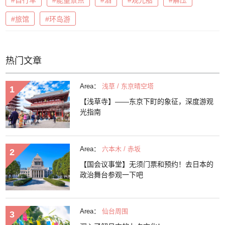
#自行车
#能量景点
#酒
#观光船
#解压
#旅馆
#环岛游
热门文章
Area：
浅草 / 东京晴空塔
【浅草寺】——东京下町的象征，深度游观
光指南
Area：
六本木 / 赤坂
【国会议事堂】无须门票和预约！去日本的
政治舞台参观一下吧
Area：
仙台周围