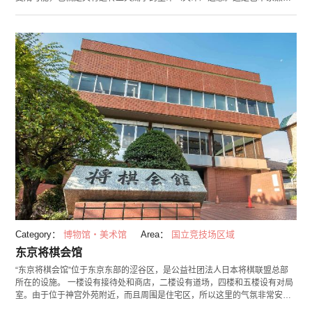
筑家的荒川修作先生及其妻子诗人的马德琳・金斯30多年来的构想。2005年
建成，由于其中一部分是租赁住宅，所以无法进入，仅可在定期举办的内部
展览会时可进入参观。另外有几个房间，可通过先前预约住宿。 三鹰天命反
转住宅，无论外观，还是内部装修，都与一般住宅有很大区别。墙壁乍看上
去五颜六色，给人以新奇之感，其实6种以上的颜色映入眼帘，看上去似乎搭
配得还是比较平衡。另外，凹凸不平的地板有点让人觉得不踏实，所以走路
时总是无意识间地去寻找踩上去觉得舒服的地方。 这个地方告诉人们，即使
是认为“做不到”的事，只要建立身体与环境的关联性，可能性也是可以无限
扩大的道理。这里的内部展览常会因学习建筑的学生以及对艺术造诣比较深
的人们的探访而热闹不已。
Category：
博物馆・美术馆
Area：
国立竞技场区域
东京将棋会馆
“东京将棋会馆”位于东京东部的涩谷区，是公益社团法人日本将棋联盟总部
所在的设施。 一楼设有接待处和商店，二楼设有道场，四楼和五楼设有对局
室。由于位于神宫外苑附近，而且周围是住宅区，所以这里的气氛非常安静
和庄严。 二楼的道场在开放时间内，任何人都可进入，还开设了许多教室并