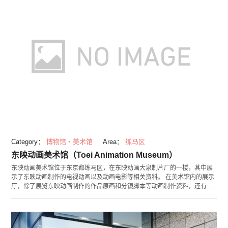
Category：
博物馆・美术馆
Area：
练马区
东映动画美术馆（Toei Animation Museum）
东映动画美术馆位于东京都练马区，在东映动画大泉制片厂的一楼，其中展
示了东映动画制作的电视动画以及动画电影等相关资料。 在美术馆内的展示
厅，除了展览东映动画制作的作品原画和分镜脚本等动画制作资料，还有一
个巨大的触摸屏，可以搜索作品以及观赏动画。在展示厅里的活动区域，随
时举办企画展览。美术馆的中庭绿意盎然，设置有可供人随意涂画的巨大黑
板。在美术馆商店里，销售着与企画展或东映动画作品相关的商品。 由于东
映动画美术馆里没有停车场，所以您推荐搭乘公共交通工具前来参观。