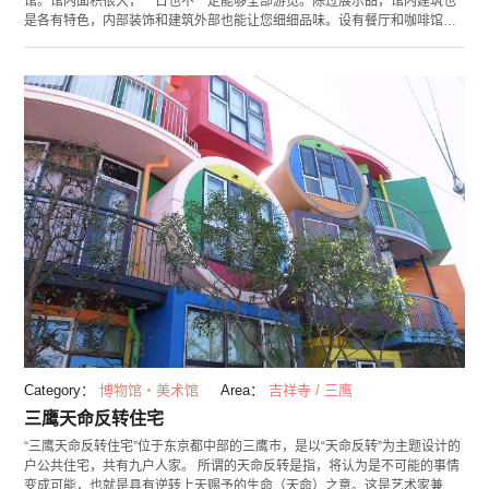
馆。馆内面积很大，一日也不一定能够全部游览。除过展示品，馆内建筑也
是各有特色，内部装饰和建筑外部也能让您细细品味。设有餐厅和咖啡馆，
可以全天在馆内尽情游玩。
Category：
博物馆・美术馆
Area：
吉祥寺 / 三鹰
三鹰天命反转住宅
“三鹰天命反转住宅”位于东京都中部的三鹰市，是以“天命反转”为主题设计的
户公共住宅，共有九户人家。 所谓的天命反转是指，将认为是不可能的事情
变成可能，也就是具有逆转上天赐予的生命（天命）之意。这是艺术家兼建