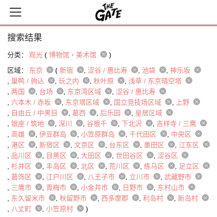
搜索结果
分类：
观光
(
博物馆・美术馆
)
区域：
东京
(
新宿
涩谷 / 惠比寿
池袋
神乐坂
巢鸭 / 驹込
玩之内
秋叶原
浅草 / 东京晴空塔
两国
台场
东京湾区域
涩谷 / 惠比寿
六本木 / 赤坂
东京塔区域
国立竞技场区域
上野
自由丘 / 中黑目
葛西
后乐园
皇居区域
银座 / 筑地
深川
谷根千
下北沢
吉祥寺 / 三鹰
高雄
伊豆群岛
小笠原群岛
千代田区
中央区
港区
新宿区
文京区
台东区
墨田区
江东区
品川区
目黑区
大田区
世田谷区
涩谷区
杉并区
丰岛区
北区
荒川区
练马区
足立区
葛饰区
江户川区
八王子市
立川市
武藏野市
三鹰市
青梅市
小金井市
日野市
东村山市
东久留米市
秋留野市
西多摩郡
利岛村
新岛村
八丈町
小笠原村
)