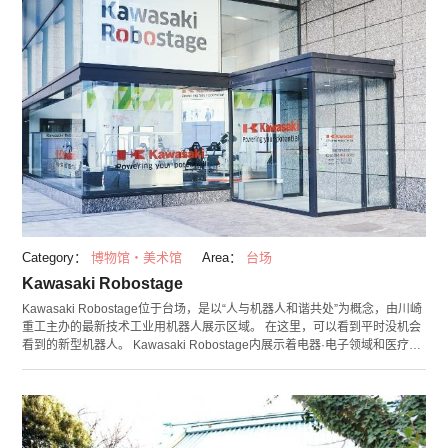
Category：
博物馆・美术馆
Area：
台场
Kawasaki Robostage
Kawasaki Robostage位于台场，是以“人与机器人和谐共处”为概念，由川崎
重工主办的最新技术工业用机器人展示区域。 在这里，可以看到平时没机会
看到的新型机器人。 Kawasaki Robostage内展示着电器·电子领域和医疗领
域等各领域的机器人，除此之外，还设有普通游客也可以轻松体验的区域。
识别人类的面孔，使用双手熟练地绘制肖像画、用机械臂使座椅震动，模拟
乘坐无人机的vr设施和操作机器人等有趣的体验一应俱全。 在科技馆附近还
有AQUA CiTY台场、东京台场购物广场和台场海滨公园等各种有趣的设施。
请务必一同到访哦！ （照片提供：Kawasaki Robostage）