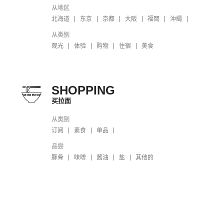
从地区
北海道
东京
京都
大阪
福岡
沖縄
从类别
观光
体验
购物
住宿
美食
SHOPPING
买拉面
从类别
订阅
素食
单品
品尝
豚骨
味噌
酱油
盐
其他的