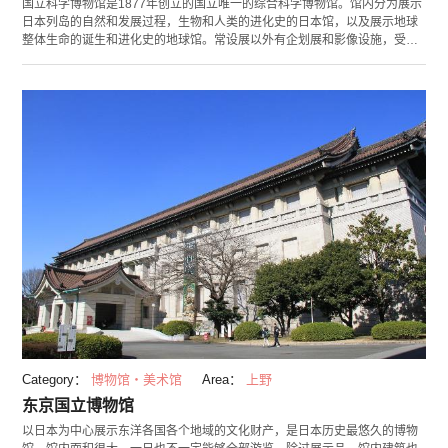
国立科学博物馆是1877年创立的国立唯一的综合科学博物馆。馆内分为展示
日本列岛的自然和发展过程，生物和人类的进化史的日本馆，以及展示地球
整体生命的诞生和进化史的地球馆。常设展以外有企划展和影像设施，受到
广大年龄层的游客所喜爱。
Category：
博物馆・美术馆
Area：
上野
东京国立博物馆
以日本为中心展示东洋各国各个地域的文化财产，是日本历史最悠久的博物