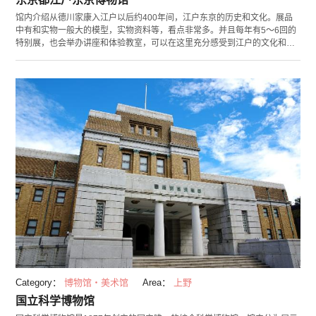
馆内介绍从德川家康入江户以后约400年间，江户东京的历史和文化。展品
中有和实物一般大的模型，实物资料等，看点非常多。并且每年有5～6回的
特别展，也会举办讲座和体验教室，可以在这里充分感受到江户的文化和氛
围。
Category：
博物馆・美术馆
Area：
上野
国立科学博物馆