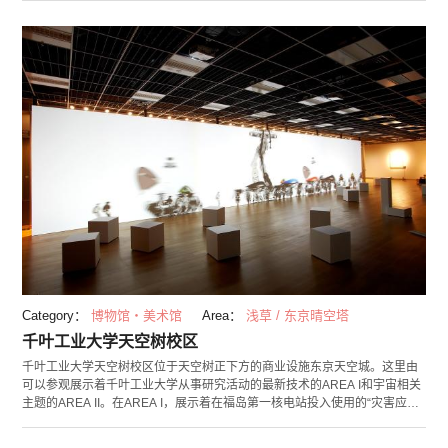
举办研讨会。在周末，有许多小学和初中生来这里磨练他们的棋艺。其中的
一些活动上还可以见到专业棋手。在对局室经常举办除冠军赛之外的正式比
赛，孩子们认真对决的样子，以及专业棋手的激烈交战，不禁让人看得十分
紧张。如果您是将棋爱好者或未来想成为棋手，那么这里是您不容错过的将
棋圣地。 一楼的商店除了出售用于将棋的工具“棋具”外，还摆满了相关书
籍、漫画和人气棋手们的相关商品。
Category：
博物馆・美术馆
Area：
浅草 / 东京晴空塔
千叶工业大学天空树校区
千叶工业大学天空树校区位于天空树正下方的商业设施东京天空城。这里由
可以参观展示着千叶工业大学从事研究活动的最新技术的AREA I和宇宙相关
主题的AREA II。在AREA I，展示着在福岛第一核电站投入使用的“灾害应对
机器人”以及可以判断花的品种的机器人。 其中必看的非在超大型机械屏幕莫
属。操控ipad，就能看到超大屏幕上映出的机器人解刨设计图。 AREA II可