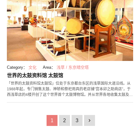
Category：
文化
Area：
浅草 / 东京晴空塔
世界的太鼓资料馆 太鼓馆
「世界的太鼓资料馆太鼓馆」位处于东京都台东区的浅草国际大道沿线。从
1988年起，专门销售太鼓、神轿和祭祀用具的老店铺“宫本卯之助商店”，于
西浅草店的4楼开创了这个世界首个太鼓博物馆。并从世界各地收集太鼓及其
相关的参考书籍资料，作为制作和太鼓的参考，从世界各地收集了太鼓及有
关参考书与资料。为了保存，公开这些资料 ，还展示了以日本和太鼓为主的
约800件收藏品中的一部分。在展示品中的70%左右的太鼓是可以通过亲身
敲击来欣赏其美妙的音色的。在博物馆内，太鼓是按照世界各个大陆的划分
1
2
3
1
区域摆放，不单是日本的日式太鼓，还展示了出自非洲、澳大利亚、东南亚
地区的各种太鼓。在馆内的1楼还可以购买到太鼓的关联小商品。