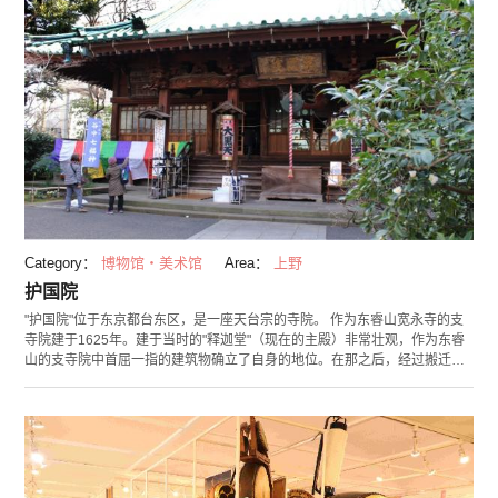
Category：
博物馆・美术馆
Area：
上野
护国院
"护国院"位于东京都台东区，是一座天台宗的寺院。 作为东睿山宽永寺的支
寺院建于1625年。建于当时的"释迦堂"（现在的主殿）非常壮观，作为东睿
山的支寺院中首屈一指的建筑物确立了自身的地位。在那之后，经过搬迁和
烧毁，成为了现在主殿的外观。即使现在，主殿的外观和内部仍保留着让人
回想起当时的壁画。1639年（宽永 16年）迎来了大阪城建成的25周年，为
了祭奠丰臣・徳川两军的灵魂举行了法事，德川第三代将军德川家光捐赠了
大黒天的画像以表示对法事的赞扬。从那时起，护国院就作为祭祀"谷中七福
神"的大黑天的寺院被人们所敬仰。在1月1日至10日举办的七福神巡游中，
您可以近距离观看主殿内装饰的大黑天的画像。