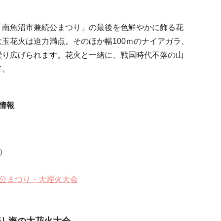
「南魚沼市兼続公まつり」の最後を色鮮やかに飾る花
玉花火は迫力満点。そのほか幅100ｍのナイアガラ、
繰り広げられます。花火と一緒に、戦国時代不落の山
て。
情報
）
公まつり・大煙火大会