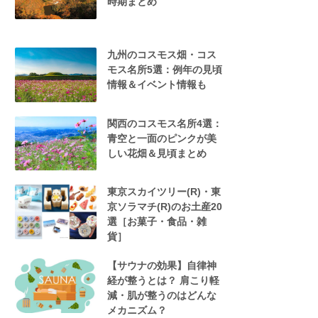
時期まとめ
九州のコスモス畑・コス
モス名所5選：例年の見頃
情報＆イベント情報も
関西のコスモス名所4選：
青空と一面のピンクが美
しい花畑＆見頃まとめ
東京スカイツリー(R)・東
京ソラマチ(R)のお土産20
選［お菓子・食品・雑
貨］
【サウナの効果】自律神
経が整うとは？ 肩こり軽
減・肌が整うのはどんな
メカニズム？