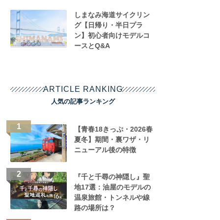
しまなみ海道サイクリン
グ【日帰り・半日プラ
ン】初心者向けモデルコ
ースとQ&A
ARTICLE RANKING
人気の記事ランキング
【青春18きっぷ・2026春
夏冬】期間・裏ワザ・リ
ニューアル後の特徴
『千と千尋の神隠し』聖
地17選：油屋のモデルの
温泉旅館・トンネルや線
路の場所は？