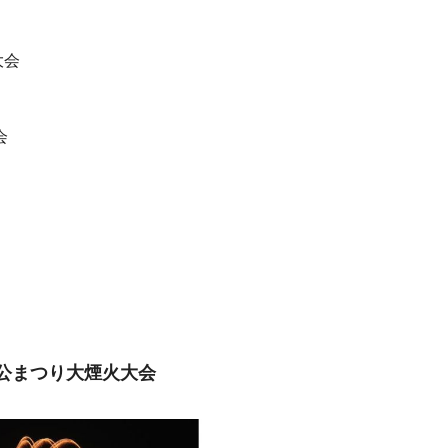
大会
会
続公まつり大煙火大会