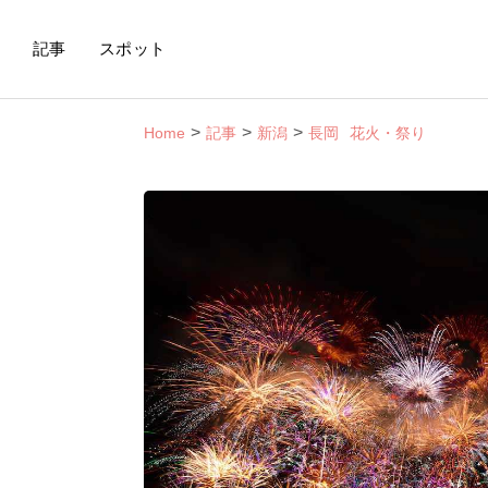
記事
スポット
Home
記事
新潟
長岡
花火・祭り