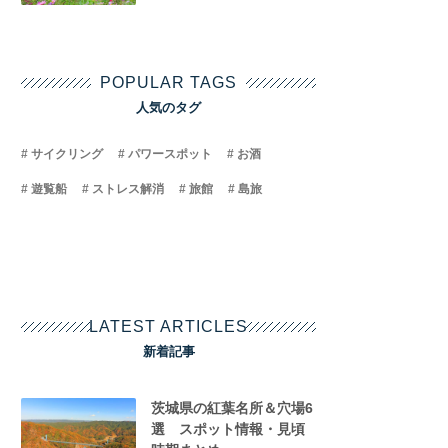
POPULAR TAGS
人気のタグ
サイクリング
パワースポット
お酒
遊覧船
ストレス解消
旅館
島旅
LATEST ARTICLES
新着記事
茨城県の紅葉名所＆穴場6
選 スポット情報・見頃