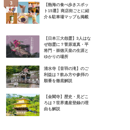
【熱海の食べ歩きスポッ
ト15選】商店街ごとに紹
介＆駐車場マップも掲載
【日本三大怨霊】3人はな
ぜ怨霊に？菅原道真・平
将門・崇徳天皇の生涯と
ゆかりの場所
清水寺【音羽の滝】のご
利益は？飲み方や参拝の
順番を徹底解説
【金閣寺】歴史・見どこ
ろは？世界遺産登録の理
由も解説