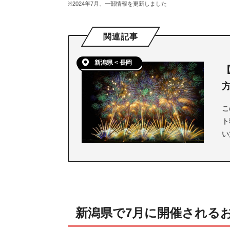
※2024年7月、一部情報を更新しました
関連記事
新潟県 < 長岡
方
こ
ト
い
に
し
新潟県で7月に開催される