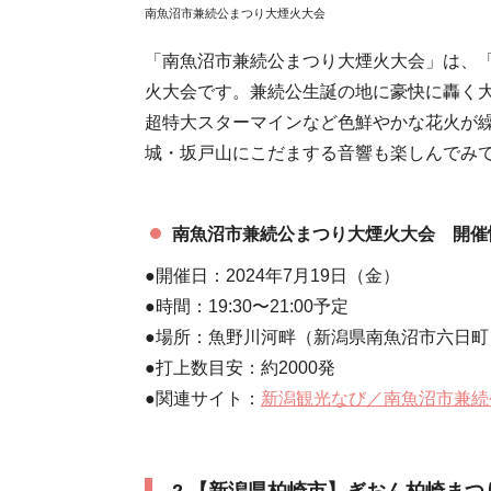
南魚沼市兼続公まつり大煙火大会
「南魚沼市兼続公まつり大煙火大会」は、
火大会です。兼続公生誕の地に豪快に轟く大
超特大スターマインなど色鮮やかな花火が
城・坂戸山にこだまする音響も楽しんでみ
南魚沼市兼続公まつり大煙火大会 開催
●開催日：2024年7月19日（金）
●時間：19:30〜21:00予定
●場所：魚野川河畔（新潟県南魚沼市六日町
●打上数目安：約2000発
●関連サイト：
新潟観光なび／南魚沼市兼続