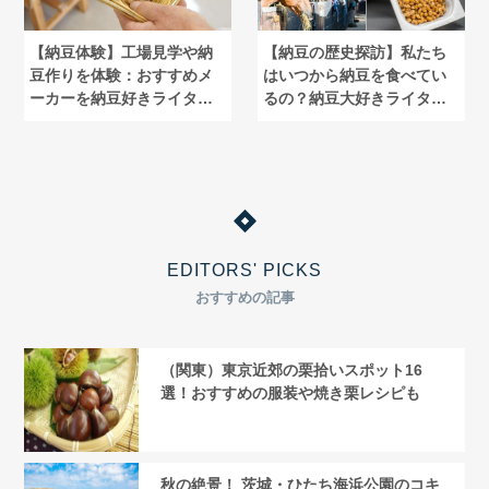
【納豆体験】工場見学や納
【納豆の歴史探訪】私たち
豆作りを体験：おすすめメ
はいつから納豆を食べてい
ーカーを納豆好きライター
るの？納豆大好きライター
が紹介
が解説
EDITORS' PICKS
おすすめの記事
（関東）東京近郊の栗拾いスポット16
選！おすすめの服装や焼き栗レシピも
秋の絶景！ 茨城・ひたち海浜公園のコキ