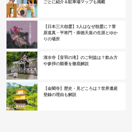
ごとに紹介＆駐車場マップも掲載
【日本三大怨霊】3人はなぜ怨霊に？菅
原道真・平将門・崇徳天皇の生涯とゆか
りの場所
清水寺【音羽の滝】のご利益は？飲み方
や参拝の順番を徹底解説
【金閣寺】歴史・見どころは？世界遺産
登録の理由も解説