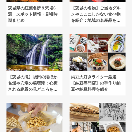
茨城県の紅葉名所＆穴場6
【茨城の名物】ご当地グル
選 スポット情報・見頃時
メやここにしかない食べ物
期まとめ
を紹介：地域の名産品を楽
しむ旅を
【茨城の滝】袋田の滝ほか
納豆大好きライター厳選
名瀑や穴場の秘境滝：心癒
【納豆専門店】の手作り納
される絶景の見どころを紹
豆や納豆料理を紹介
介