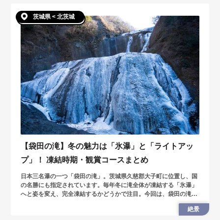
茨城県 < 北茨城
【袋田の滝】冬の魅力は「氷瀑」と「ライトアッ
プ」！ 凍結時期・観賞コースまとめ
日本三名瀑の一つ「袋田の滝」。茨城県久慈郡大子町に位置し、国
の名勝にも指定されています。毎年冬に滝全体が凍結する「氷瀑」
へと姿を変え、完全凍結するかどうかで注目。今回は、袋田の滝の
見所と観光情報を紹介します。
絶景