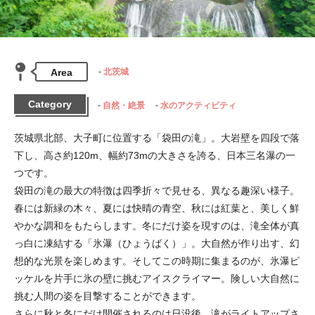
Area
北茨城
Category
自然・絶景
水のアクティビティ
茨城県北部、大子町に位置する「袋田の滝」。大岩壁を四段で落
下し、高さ約120m、幅約73mの大きさを誇る、日本三名瀑の一
つです。

袋田の滝の最大の特徴は四季折々で見せる、異なる趣深い様子。
春には新緑の木々、夏には快晴の青空、秋には紅葉と、美しく鮮
やかな調和をもたらします。冬にだけ姿を現すのは、滝全体が真
っ白に凍結する「氷瀑（ひょうばく）」。大自然が作り出す、幻
想的な光景を楽しめます。そしてこの時期に集まるのが、氷瀑ピ
ッケルを片手に氷の壁に挑むアイスクライマー。険しい大自然に
挑む人間の姿を目撃することができます。

さらに秋と冬にだけ開催されるのは日没後、滝がライトアップさ