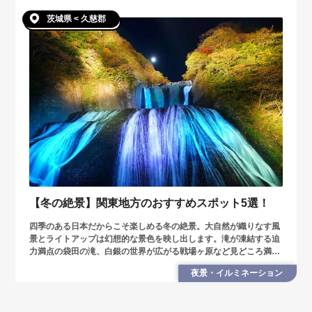
茨城県 < 久慈郡
【冬の絶景】関東地方のおすすめスポット5選！
四季のある日本だからこそ楽しめる冬の絶景。大自然が織りなす風
景とライトアップは幻想的な景色を映し出します。滝が凍結する迫
力満点の袋田の滝、白銀の世界が広がる戦場ヶ原など見どころ満
載。今回は関東地方で見ることができる冬の絶景5選を紹介しま
夜景・イルミネーション
す。